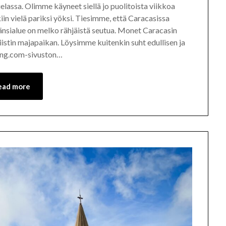
assa. Olimme käyneet siellä jo puolitoista viikkoa
in vielä pariksi yöksi. Tiesimme, että Caracasissa
 länsialue on melko rähjäistä seutua. Monet Caracasin
 siistin majapaikan. Löysimme kuitenkin suht edullisen ja
ing.com-sivuston…
ead more