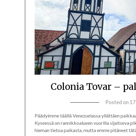
Colonia Tovar – pa
Posted on
17
Päädyimme täällä Venezuelassa yllättäen paikkaan,
Kyseessä on rannikkoalueen vuorilla sijaitseva pi
hieman tietoa paikasta, mutta emme pitäneet tät