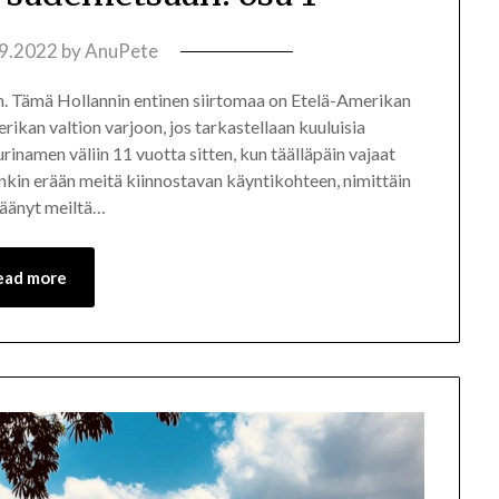
.9.2022
by
AnuPete
. Tämä Hollannin entinen siirtomaa on Etelä-Amerikan
ikan valtion varjoon, jos tarkastellaan kuuluisia
inamen väliin 11 vuotta sitten, kun täälläpäin vajaat
kin erään meitä kiinnostavan käyntikohteen, nimittäin
äänyt meiltä…
ead more