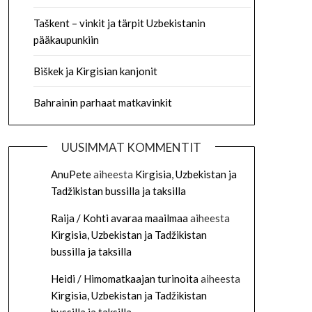
Taškent – vinkit ja tärpit Uzbekistanin
pääkaupunkiin
Biškek ja Kirgisian kanjonit
Bahrainin parhaat matkavinkit
UUSIMMAT KOMMENTIT
AnuPete
aiheesta
Kirgisia, Uzbekistan ja
Tadžikistan bussilla ja taksilla
Raija / Kohti avaraa maailmaa
aiheesta
Kirgisia, Uzbekistan ja Tadžikistan
bussilla ja taksilla
Heidi / Himomatkaajan turinoita
aiheesta
Kirgisia, Uzbekistan ja Tadžikistan