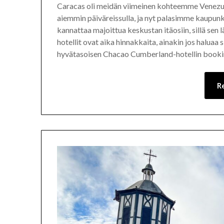
Caracas oli meidän viimeinen kohteemme Venezuel
aiemmin päiväreissulla, ja nyt palasimme kaupunki
kannattaa majoittua keskustan itäosiin, sillä sen
hotellit ovat aika hinnakkaita, ainakin jos haluaa
hyvätasoisen Chacao Cumberland-hotellin book
R