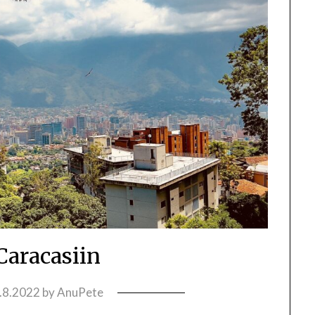
Caracasiin
.8.2022
by
AnuPete