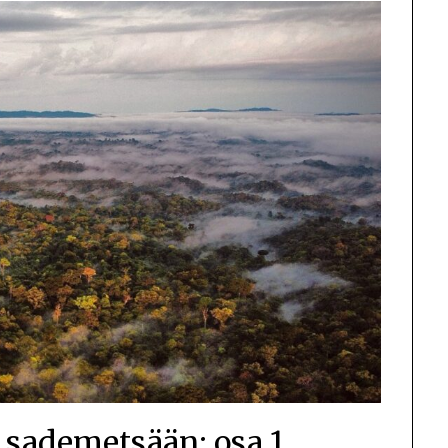
sademetsään: osa 1