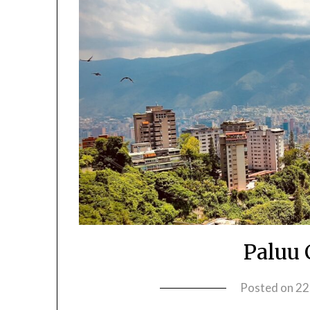
Paluu 
Posted on
22