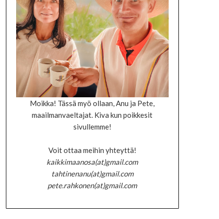
Moikka! Tässä myö ollaan, Anu ja Pete,
maailmanvaeltajat. Kiva kun poikkesit
sivullemme!
Voit ottaa meihin yhteyttä!
kaikkimaanosa(at)gmail.com
tahtinenanu(at)gmail.com
pete.rahkonen(at)gmail.com