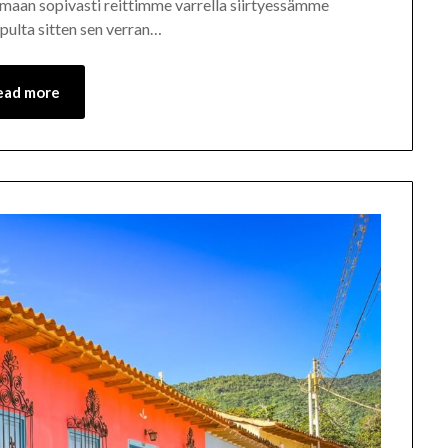
lemaan sopivasti reittimme varrella siirtyessämme
opulta sitten sen verran…
ead more