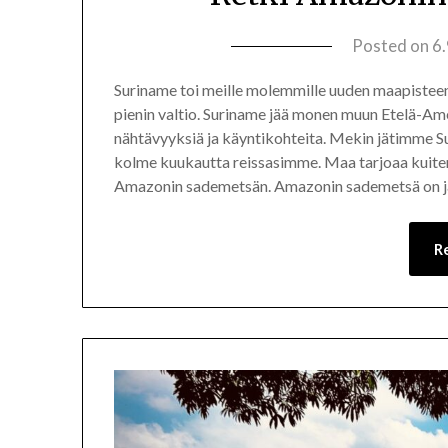
Posted on
6
Suriname toi meille molemmille uuden maapisteen
pienin valtio. Suriname jää monen muun Etelä-Amer
nähtävyyksiä ja käyntikohteita. Mekin jätimme Sur
kolme kuukautta reissasimme. Maa tarjoaa kuiten
Amazonin sademetsän. Amazonin sademetsä on j
R