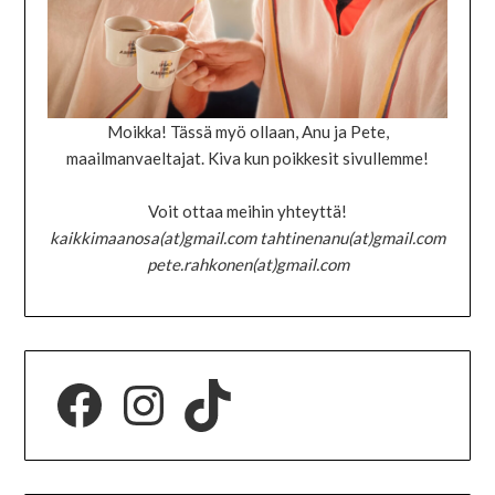
Moikka! Tässä myö ollaan, Anu ja Pete,
maailmanvaeltajat. Kiva kun poikkesit sivullemme!
Voit ottaa meihin yhteyttä!
kaikkimaanosa(at)gmail.com tahtinenanu(at)gmail.com
pete.rahkonen(at)gmail.com