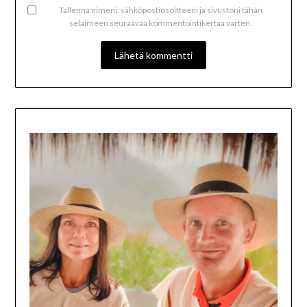
Tallenna nimeni, sähköpostiosoitteeni ja sivustoni tähän
selaimeen seuraavaa kommentointikertaa varten.