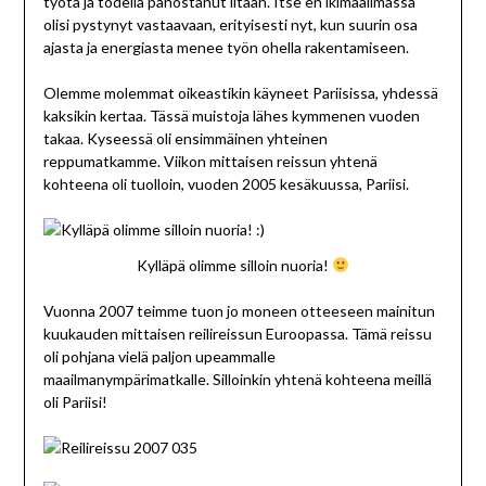
työtä ja todella panostanut iltaan. Itse en ikimaailmassa
olisi pystynyt vastaavaan, erityisesti nyt, kun suurin osa
ajasta ja energiasta menee työn ohella rakentamiseen.
Olemme molemmat oikeastikin käyneet Pariisissa, yhdessä
kaksikin kertaa. Tässä muistoja lähes kymmenen vuoden
takaa. Kyseessä oli ensimmäinen yhteinen
reppumatkamme. Viikon mittaisen reissun yhtenä
kohteena oli tuolloin, vuoden 2005 kesäkuussa, Pariisi.
Kylläpä olimme silloin nuoria!
Vuonna 2007 teimme tuon jo moneen otteeseen mainitun
kuukauden mittaisen reilireissun Euroopassa. Tämä reissu
oli pohjana vielä paljon upeammalle
maailmanympärimatkalle. Silloinkin yhtenä kohteena meillä
oli Pariisi!