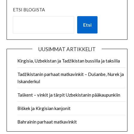
ETSI BLOGISTA
Etsi
UUSIMMAT ARTIKKELIT
Kirgisia, Uzbekistan ja Tadžikistan bussilla ja taksilla
Tadžikistanin parhaat matkavinkit – Dušanbe, Nurek ja
Iskanderkul
Taškent – vinkit ja tärpit Uzbekistanin pääkaupunkiin
Biškek ja Kirgisian kanjonit
Bahrainin parhaat matkavinkit