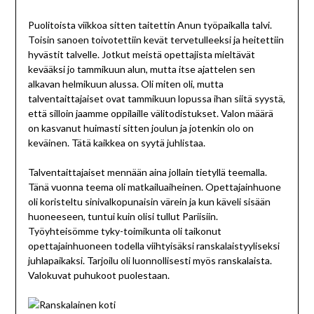
Puolitoista viikkoa sitten taitettin Anun työpaikalla talvi.
Toisin sanoen toivotettiin kevät tervetulleeksi ja heitettiin
hyvästit talvelle. Jotkut meistä opettajista mieltävät
kevääksi jo tammikuun alun, mutta itse ajattelen sen
alkavan helmikuun alussa. Oli miten oli, mutta
talventaittajaiset ovat tammikuun lopussa ihan siitä syystä,
että silloin jaamme oppilaille välitodistukset. Valon määrä
on kasvanut huimasti sitten joulun ja jotenkin olo on
keväinen. Tätä kaikkea on syytä juhlistaa.
Talventaittajaiset mennään aina jollain tietyllä teemalla.
Tänä vuonna teema oli matkailuaiheinen. Opettajainhuone
oli koristeltu sinivalkopunaisin värein ja kun käveli sisään
huoneeseen, tuntui kuin olisi tullut Pariisiin.
Työyhteisömme tyky-toimikunta oli taikonut
opettajainhuoneen todella viihtyisäksi ranskalaistyyliseksi
juhlapaikaksi. Tarjoilu oli luonnollisesti myös ranskalaista.
Valokuvat puhukoot puolestaan.