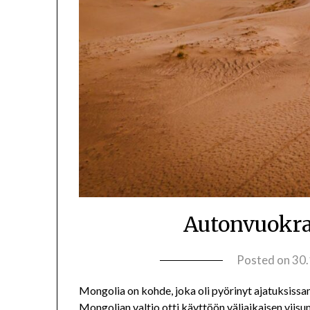
Autonvuokra
Posted on
30
Mongolia on kohde, joka oli pyörinyt ajatuksissam
Mongolian valtio otti käyttöön väliaikaisen vii