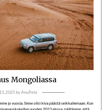
us Mongoliassa
.11.2025
by
AnuPete
me jo vuosia. Sinne olisi kiva päästä seikkailemaan. Kun
sumivapauskokeilun vuoden 2023 alussa, päätimme, että