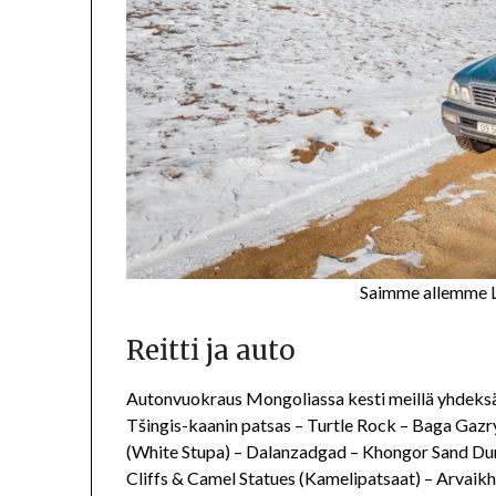
Saimme allemme L
Reitti ja auto
Autonvuokraus Mongoliassa kesti meillä yhdeksän
Tšingis-kaanin patsas – Turtle Rock – Baga Gaz
(White Stupa) – Dalanzadgad – Khongor Sand Du
Cliffs & Camel Statues (Kamelipatsaat) – Arvaikh