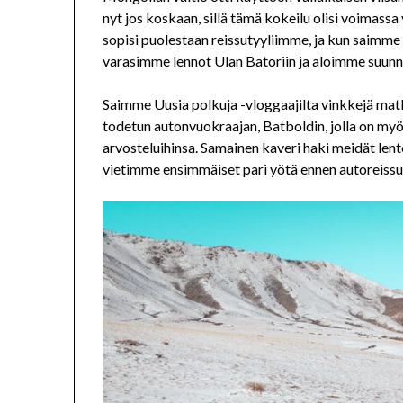
nyt jos koskaan, sillä tämä kokeilu olisi voima
sopisi puolestaan reissutyyliimme, ja kun saimme s
varasimme lennot Ulan Batoriin ja aloimme suunni
Saimme Uusia polkuja -vloggaajilta vinkkejä matka
todetun autonvuokraajan, Batboldin, jolla on myö
arvosteluihinsa. Samainen kaveri haki meidät lento
vietimme ensimmäiset pari yötä ennen autoreissu