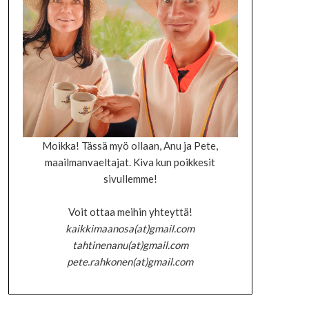
Moikka! Tässä myö ollaan, Anu ja Pete,
maailmanvaeltajat. Kiva kun poikkesit
sivullemme!
Voit ottaa meihin yhteyttä!
kaikkimaanosa(at)gmail.com
tahtinenanu(at)gmail.com
pete.rahkonen(at)gmail.com