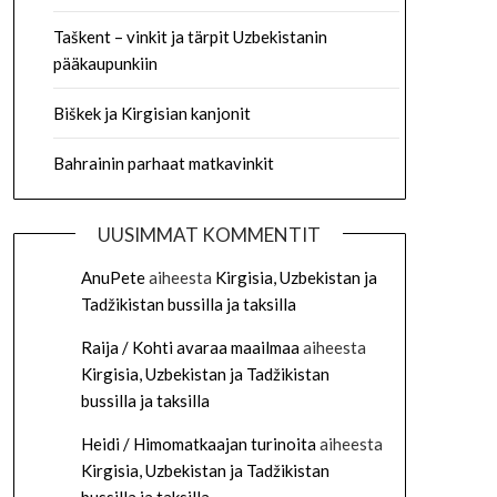
Taškent – vinkit ja tärpit Uzbekistanin
pääkaupunkiin
Biškek ja Kirgisian kanjonit
Bahrainin parhaat matkavinkit
UUSIMMAT KOMMENTIT
AnuPete
aiheesta
Kirgisia, Uzbekistan ja
Tadžikistan bussilla ja taksilla
Raija / Kohti avaraa maailmaa
aiheesta
Kirgisia, Uzbekistan ja Tadžikistan
bussilla ja taksilla
Heidi / Himomatkaajan turinoita
aiheesta
Kirgisia, Uzbekistan ja Tadžikistan