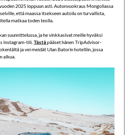
ssa vuoden 2025 loppuun asti. Autonvuokraus Mongoliassa
elville, että maassa itsekseen autoilu on turvallista,
tella matkaa toden teolla.
n suunnittelussa, ja he vinkkasivat meille hyväksi
s Instagram-tili.
Tästä
pääset hänen TripAdvisor-
kentältä ja vei meidät Ulan Batorin hotelliin, jossa
n alkua.