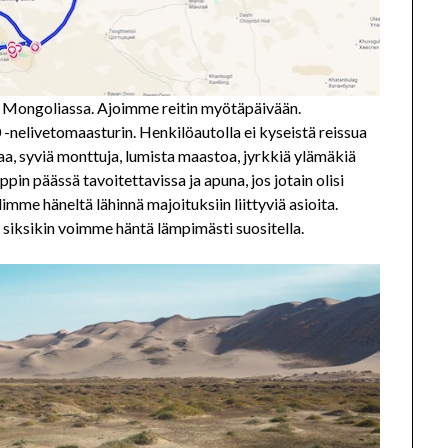
 Mongoliassa. Ajoimme reitin myötäpäivään.
nelivetomaasturin. Henkilöautolla ei kyseistä reissua
kkaa, syviä monttuja, lumista maastoa, jyrkkiä ylämäkiä
in päässä tavoitettavissa ja apuna, jos jotain olisi
mme häneltä lähinnä majoituksiin liittyviä asioita.
 siksikin voimme häntä lämpimästi suositella.