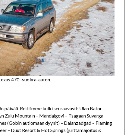
exus 470 -vuokra-auton.
 päivää. Reittimme kulki seuraavasti: Ulan Bator –
ryn Zulu Mountain – Mandalgovi – Tsagaan Suvarga
nes (Gobin autiomaan dyynit) – Dalanzadgad – Flaming
eer – Duut Resort & Hot Springs (jurttamajoitus &