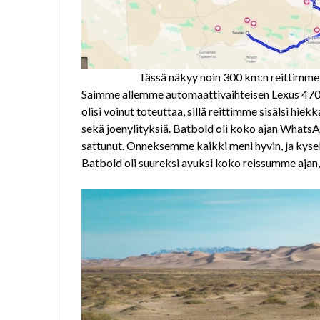
Tässä näkyy noin 300 km:n reittimme
Saimme allemme automaattivaihteisen Lexus 470 -
olisi voinut toteuttaa, sillä reittimme sisälsi hie
sekä joenylityksiä. Batbold oli koko ajan WhatsApp
sattunut. Onneksemme kaikki meni hyvin, ja kyseli
Batbold oli suureksi avuksi koko reissumme ajan,