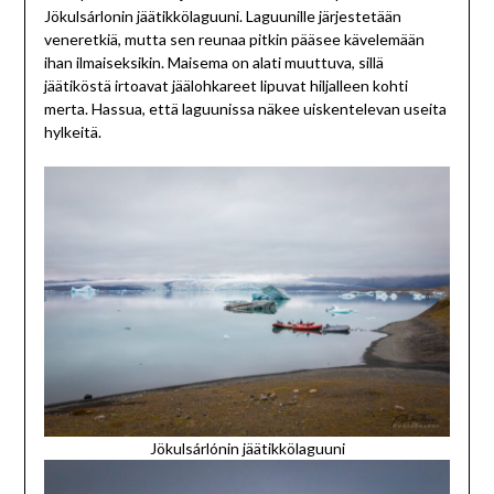
Jökulsárlonin jäätikkölaguuni. Laguunille järjestetään
veneretkiä, mutta sen reunaa pitkin pääsee kävelemään
ihan ilmaiseksikin. Maisema on alati muuttuva, sillä
jäätiköstä irtoavat jäälohkareet lipuvat hiljalleen kohti
merta. Hassua, että laguunissa näkee uiskentelevan useita
hylkeitä.
Jökulsárlónin jäätikkölaguuni