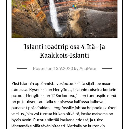
Islanti roadtrip osa 4: Itä- ja
Kaakkois-Islanti
Posted on
13.9.2020
by
AnuPete
Yksi Islannin upeimmista vesiputouksista sijaitsee maan
itäosissa. Kyseessä on Hengifoss, Islannin toiseksi korkein
putous. Hengifoss on 128m korkea, ja sen tunnuspiirteenä
on putouksen taustalla rosoisessa kalliossa kulkevat
punaiset poikkiraidat. Hengifossille johtaa helppokulkuinen
vaellus, joka voi tuntua hiukan pitkältä, koska maisema on
hyvin avoin. Putous siintää kaukana edessä, ja tulee
lähemmäksi yllättävän hitaasti. Matkalla on kuitenkin