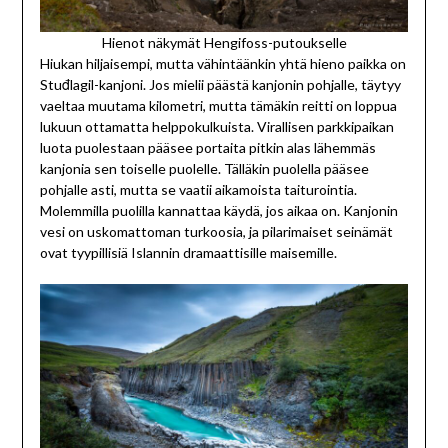
Hienot näkymät Hengifoss-putoukselle
Hiukan hiljaisempi, mutta vähintäänkin yhtä hieno paikka on
Stuđlagil-kanjoni. Jos mielii päästä kanjonin pohjalle, täytyy
vaeltaa muutama kilometri, mutta tämäkin reitti on loppua
lukuun ottamatta helppokulkuista. Virallisen parkkipaikan
luota puolestaan pääsee portaita pitkin alas lähemmäs
kanjonia sen toiselle puolelle. Tälläkin puolella pääsee
pohjalle asti, mutta se vaatii aikamoista taiturointia.
Molemmilla puolilla kannattaa käydä, jos aikaa on. Kanjonin
vesi on uskomattoman turkoosia, ja pilarimaiset seinämät
ovat tyypillisiä Islannin dramaattisille maisemille.