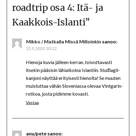
roadtrip osa 4: Itä- ja
Kaakkois-Islanti
”
Mikko / Matkalla Missä Milloinkin
sanoo:
21.9.2020 20:22
Hienoja kuvia jälleen kerran, toivottavasti
itsekin pääsisin lähiaikoina Islantiin. Stuđlagil-
kanjoni näyttää erityisesti hienolta! Se muuten
muistuttaa vähän Sloveniassa olevaa Vintgarin-
rotkoa, josta pidimme kovasti.
Vastaa
anu/pete
sanoo: