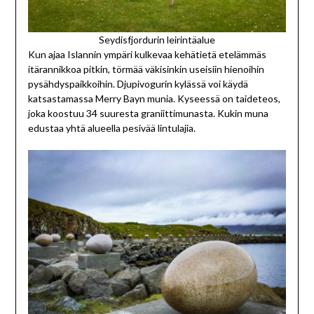
Seydisfjordurin leirintäalue
Kun ajaa Islannin ympäri kulkevaa kehätietä etelämmäs
itärannikkoa pitkin, törmää väkisinkin useisiin hienoihin
pysähdyspaikkoihin. Djupivogurin kylässä voi käydä
katsastamassa Merry Bayn munia. Kyseessä on taideteos,
joka koostuu 34 suuresta graniittimunasta. Kukin muna
edustaa yhtä alueella pesivää lintulajia.