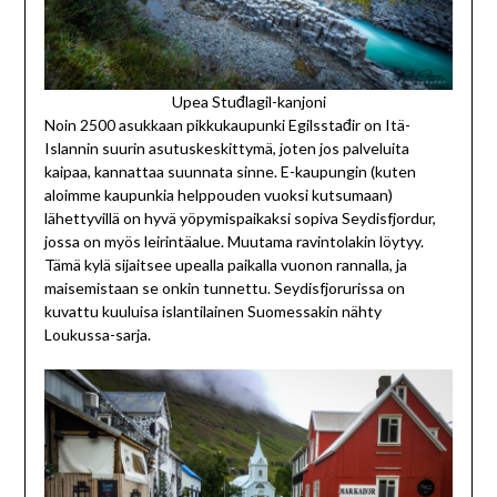
Upea Stuđlagil-kanjoni
Noin 2500 asukkaan pikkukaupunki Egilsstađir on Itä-
Islannin suurin asutuskeskittymä, joten jos palveluita
kaipaa, kannattaa suunnata sinne. E-kaupungin (kuten
aloimme kaupunkia helppouden vuoksi kutsumaan)
lähettyvillä on hyvä yöpymispaikaksi sopiva Seydisfjordur,
jossa on myös leirintäalue. Muutama ravintolakin löytyy.
Tämä kylä sijaitsee upealla paikalla vuonon rannalla, ja
maisemistaan se onkin tunnettu. Seydisfjorurissa on
kuvattu kuuluisa islantilainen Suomessakin nähty
Loukussa-sarja.