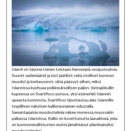
Islanti on täynnä toinen toistaan hienompia vesiputouksia.
Suuret sademäärät ja isot jäätiköt sekä otolliset luonnon
muodot ja korkeuserot, siinä pääsyyt siihen, miksi
Islannissa kuohuaa poikkeuksellisen paljon. Vatnajökullin
kupeessa on Svartifoss-putous, yksi esimerkki Islannin
upeasta luonnosta. Svartifoss tiputtautuu alas Islannille
tyypillisen näköisen kallioreunaman edustalla.
Samantapaisia muodostelmia näkee monessa muussakin
paikassa Islannissa. Kallio on kovettunutta laavakiveä, joka
on luonnonmullistusten myötä jämähtänyt pilarimaiseksi
muodostelmaksi.