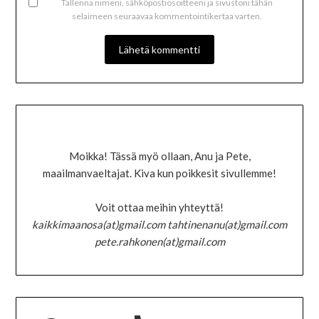
Tallenna nimeni, sähköpostiosoitteeni ja sivustoni tähän
selaimeen seuraavaa kommentointikertaa varten.
Moikka! Tässä myö ollaan, Anu ja Pete,
maailmanvaeltajat. Kiva kun poikkesit sivullemme!
Voit ottaa meihin yhteyttä!
kaikkimaanosa(at)gmail.com tahtinenanu(at)gmail.com
pete.rahkonen(at)gmail.com