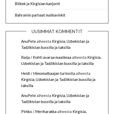
Biškek ja Kirgisian kanjonit
Bahrainin parhaat matkavinkit
UUSIMMAT KOMMENTIT
AnuPete
aiheesta
Kirgisia, Uzbekistan ja
Tadžikistan bussilla ja taksilla
Raija / Kohti avaraa maailmaa
aiheesta
Kirgisia,
Uzbekistan ja Tadžikistan bussilla ja taksilla
Heidi / Himomatkaajan turinoita
aiheesta
Kirgisia, Uzbekistan ja Tadžikistan bussilla ja
taksilla
AnuPete
aiheesta
Kirgisia, Uzbekistan ja
Tadžikistan bussilla ja taksilla
Pirkko / Meriharakka
aiheesta
Kirgisia,