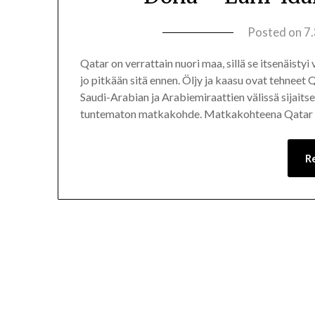
Posted on
7
Qatar on verrattain nuori maa, sillä se itsenäistyi
jo pitkään sitä ennen. Öljy ja kaasu ovat tehnee
Saudi-Arabian ja Arabiemiraattien välissä sijaits
tuntematon matkakohde. Matkakohteena Qatar on 
R