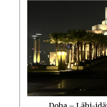
Doha – Lähi-idä