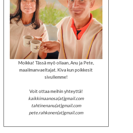
Moikka! Tässä myö ollaan, Anu ja Pete,
maailmanvaeltajat. Kiva kun poikkesit
sivullemme!
Voit ottaa meihin yhteyttä!
kaikkimaanosa(at)gmail.com
tahtinenanu(at)gmail.com
pete.rahkonen(at)gmail.com