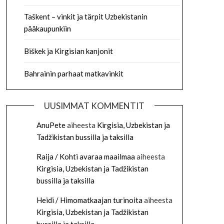
Taškent – vinkit ja tärpit Uzbekistanin
pääkaupunkiin
Biškek ja Kirgisian kanjonit
Bahrainin parhaat matkavinkit
UUSIMMAT KOMMENTIT
AnuPete
aiheesta
Kirgisia, Uzbekistan ja
Tadžikistan bussilla ja taksilla
Raija / Kohti avaraa maailmaa
aiheesta
Kirgisia, Uzbekistan ja Tadžikistan
bussilla ja taksilla
Heidi / Himomatkaajan turinoita
aiheesta
Kirgisia, Uzbekistan ja Tadžikistan