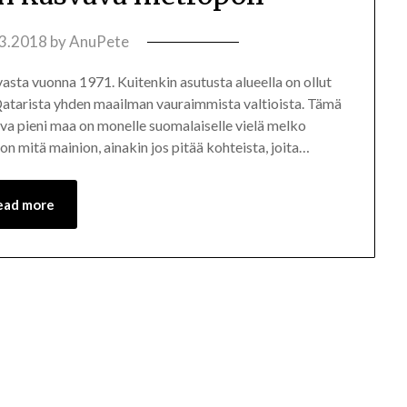
.3.2018
by
AnuPete
 vasta vuonna 1971. Kuitenkin asutusta alueella on ollut
t Qatarista yhden maailman vauraimmista valtioista. Tämä
eva pieni maa on monelle suomalaiselle vielä melko
mitä mainion, ainakin jos pitää kohteista, joita…
ead more