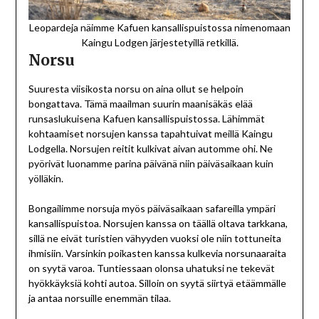
Leopardeja näimme Kafuen kansallispuistossa nimenomaan
Kaingu Lodgen järjestetyillä retkillä.
Norsu
Suuresta viisikosta norsu on aina ollut se helpoin
bongattava. Tämä maailman suurin maanisäkäs elää
runsaslukuisena Kafuen kansallispuistossa. Lähimmät
kohtaamiset norsujen kanssa tapahtuivat meillä Kaingu
Lodgella. Norsujen reitit kulkivat aivan automme ohi. Ne
pyörivät luonamme parina päivänä niin päiväsaikaan kuin
yölläkin.
Bongailimme norsuja myös päiväsaikaan safareilla ympäri
kansallispuistoa. Norsujen kanssa on täällä oltava tarkkana,
sillä ne eivät turistien vähyyden vuoksi ole niin tottuneita
ihmisiin. Varsinkin poikasten kanssa kulkevia norsunaaraita
on syytä varoa. Tuntiessaan olonsa uhatuksi ne tekevät
hyökkäyksiä kohti autoa. Silloin on syytä siirtyä etäämmälle
ja antaa norsuille enemmän tilaa.