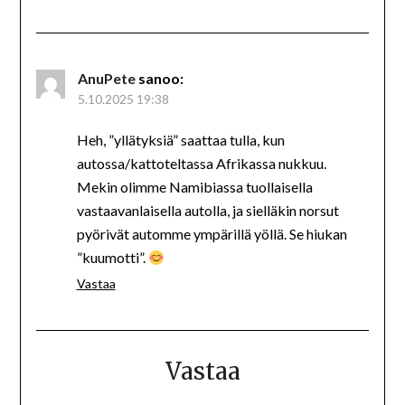
AnuPete
sanoo:
5.10.2025 19:38
Heh, ”yllätyksiä” saattaa tulla, kun
autossa/kattoteltassa Afrikassa nukkuu.
Mekin olimme Namibiassa tuollaisella
vastaavanlaisella autolla, ja sielläkin norsut
pyörivät automme ympärillä yöllä. Se hiukan
”kuumotti”.
Vastaa
Vastaa