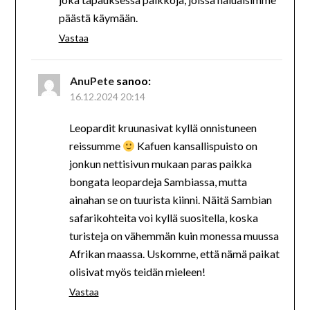
päästä käymään.
Vastaa
AnuPete
sanoo:
16.12.2024 20:14
Leopardit kruunasivat kyllä onnistuneen
reissumme
Kafuen kansallispuisto on
jonkun nettisivun mukaan paras paikka
bongata leopardeja Sambiassa, mutta
ainahan se on tuurista kiinni. Näitä Sambian
safarikohteita voi kyllä suositella, koska
turisteja on vähemmän kuin monessa muussa
Afrikan maassa. Uskomme, että nämä paikat
olisivat myös teidän mieleen!
Vastaa