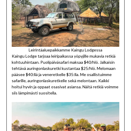
Leirintäaluepaikkamme Kaingu Lodgessa
Kaingu Lodge tarjoaa leiripaikassa yöpyjille mukavia retkiä
kohtuuhintaan. Puolipäiväsafari maksaa $40/hlö. Jalkaisin
tehtävä auringonlaskuretki kustantaa $25/hlö. Melomaan
pääsee $40:llä ja veneretkelle $35:lla. Me osallistuimme
safarille, auringonlaskuretkelle sekä melontaan. Kaikki
hoitui hyvin ja oppaat osasivat asiansa. Näitä retkiä voimme
siis lämpimästi suositella.