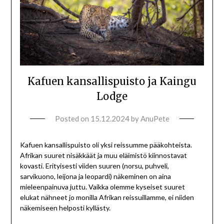
Kafuen kansallispuisto ja Kaingu
Lodge
Posted on
15.12.2024
by
AnuPete
Kafuen kansallispuisto oli yksi reissumme pääkohteista.
Afrikan suuret nisäkkäät ja muu eläimistö kiinnostavat
kovasti. Erityisesti viiden suuren (norsu, puhveli,
sarvikuono, leijona ja leopardi) näkeminen on aina
mieleenpainuva juttu. Vaikka olemme kyseiset suuret
elukat nähneet jo monilla Afrikan reissuillamme, ei niiden
näkemiseen helposti kyllästy.