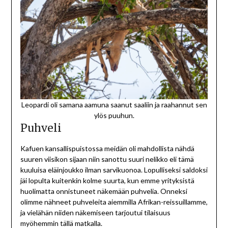
Leopardi oli samana aamuna saanut saaliin ja raahannut sen
ylös puuhun.
Puhveli
Kafuen kansallispuistossa meidän oli mahdollista nähdä
suuren viisikon sijaan niin sanottu suuri nelikko eli tämä
kuuluisa eläinjoukko ilman sarvikuonoa. Lopulliseksi saldoksi
jäi lopulta kuitenkin kolme suurta, kun emme yrityksistä
huolimatta onnistuneet näkemään puhvelia. Onneksi
olimme nähneet puhveleita aiemmilla Afrikan-reissuillamme,
ja vielähän niiden näkemiseen tarjoutui tilaisuus
myöhemmin tällä matkalla.