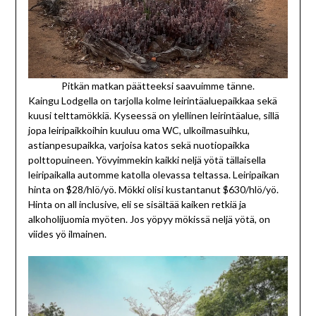
Pitkän matkan päätteeksi saavuimme tänne.
Kaingu Lodgella on tarjolla kolme leirintäaluepaikkaa sekä
kuusi telttamökkiä. Kyseessä on ylellinen leirintäalue, sillä
jopa leiripaikkoihin kuuluu oma WC, ulkoilmasuihku,
astianpesupaikka, varjoisa katos sekä nuotiopaikka
polttopuineen. Yövyimmekin kaikki neljä yötä tällaisella
leiripaikalla automme katolla olevassa teltassa. Leiripaikan
hinta on $28/hlö/yö. Mökki olisi kustantanut $630/hlö/yö.
Hinta on all inclusive, eli se sisältää kaiken retkiä ja
alkoholijuomia myöten. Jos yöpyy mökissä neljä yötä, on
viides yö ilmainen.