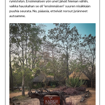
rymistelyn. Ensimmäisen yön unet jäivät hieman vähiin,
vaikka hauskahan se oli ”ensimmäisen” suuren nisäkkään
puuhia seurata. No, pääasia, etteivät norsut jyränneet
autoamme.