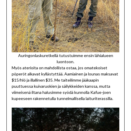
Auringonlaskuretkellä tutustuimme ensin lähialueen
luontoon.
Myös aterioita on mahdollista ostaa, jos omatekoiset
pöperöt alkavat kyllästyttää. Aamiainen ja lounas maksavat
$15/hlö ja illallinen $35. Me taiteilimme jääkaapin
puuttuessa kuivaruokien ja säilykkeiden kanssa, mutta
viimeisenä iltana halusimme syödä kunnolla Kafue-joen
kupeeseen rakennetulla tunnelmallisella laituriterassilla.