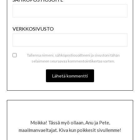
VERKKOSIVUSTO
Tallenna nimeni, sähköpostiosoitteeni ja sivustoni tähän
selaimeen seuraavaa kommentointikertaa varten.
Moikka! Tässä myö ollaan, Anu ja Pete,
maailmanvaeltajat. Kiva kun poikkesit sivullemme!