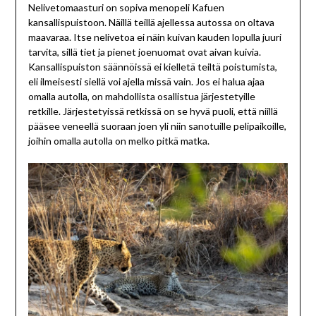
Nelivetomaasturi on sopiva menopeli Kafuen
kansallispuistoon. Näillä teillä ajellessa autossa on oltava
maavaraa. Itse nelivetoa ei näin kuivan kauden lopulla juuri
tarvita, sillä tiet ja pienet joenuomat ovat aivan kuivia.
Kansallispuiston säännöissä ei kielletä teiltä poistumista,
eli ilmeisesti siellä voi ajella missä vain. Jos ei halua ajaa
omalla autolla, on mahdollista osallistua järjestetyille
retkille. Järjestetyissä retkissä on se hyvä puoli, että niillä
pääsee veneellä suoraan joen yli niin sanotuille pelipaikoille,
joihin omalla autolla on melko pitkä matka.