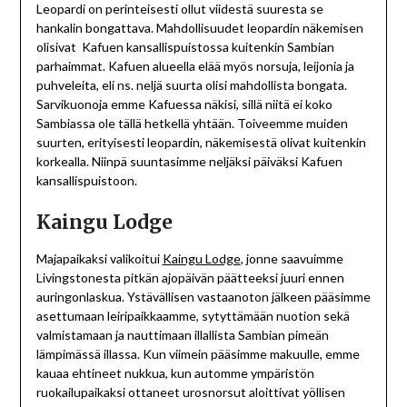
Leopardi on perinteisesti ollut viidestä suuresta se
hankalin bongattava. Mahdollisuudet leopardin näkemisen
olisivat Kafuen kansallispuistossa kuitenkin Sambian
parhaimmat. Kafuen alueella elää myös norsuja, leijonia ja
puhveleita, eli ns. neljä suurta olisi mahdollista bongata.
Sarvikuonoja emme Kafuessa näkisi, sillä niitä ei koko
Sambiassa ole tällä hetkellä yhtään. Toiveemme muiden
suurten, erityisesti leopardin, näkemisestä olivat kuitenkin
korkealla. Niinpä suuntasimme neljäksi päiväksi Kafuen
kansallispuistoon.
Kaingu Lodge
Majapaikaksi valikoitui
Kaingu Lodge
, jonne saavuimme
Livingstonesta pitkän ajopäivän päätteeksi juuri ennen
auringonlaskua. Ystävällisen vastaanoton jälkeen pääsimme
asettumaan leiripaikkaamme, sytyttämään nuotion sekä
valmistamaan ja nauttimaan illallista Sambian pimeän
lämpimässä illassa. Kun viimein pääsimme makuulle, emme
kauaa ehtineet nukkua, kun automme ympäristön
ruokailupaikaksi ottaneet urosnorsut aloittivat yöllisen