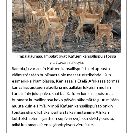
Impalalaumaa. Impalat ovat Kafuen kansallispuistossa
yllättävän säikkyjä.
Sambia ja varsinkin Kafuen kansallispuisto ei upeasta
eläimistöstään huolimatta ole massaturistikohde. Kun
esimerkiksi Namibiassa, Keniassa ja Etelä-Afrikassa törmää
kansallispuistojen alueilla ja muuallakin lukuisiin muihin
turisteihin joka päivä, saattaa Kafuen kansallispuistossa
huomata kurvailleensa koko päivän näkemättä juuri mitään
muuta kuin eläimiä. Niinpä Kafuen kansallispuisto onkin
toistaiseksi ollut yksi parhaista käymistämme Afrikan
kohteista. Sen sijainti on sopivan syrjässä sivistyksestä,
mikä luo omanlaisensa jännityksen vierailulle.