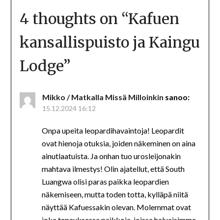
4 thoughts on “
Kafuen
kansallispuisto ja Kaingu
Lodge
”
Mikko / Matkalla Missä Milloinkin
sanoo:
15.12.2024 16:12
Onpa upeita leopardihavaintoja! Leopardit
ovat hienoja otuksia, joiden näkeminen on aina
ainutlaatuista. Ja onhan tuo urosleijonakin
mahtava ilmestys! Olin ajatellut, että South
Luangwa olisi paras paikka leopardien
näkemiseen, mutta toden totta, kylläpä niitä
näyttää Kafuessakin olevan. Molemmat ovat
joka tapauksessa paikkoja, joissa haluaisimme