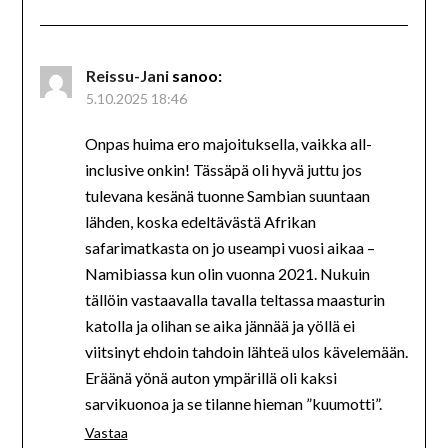
Reissu-Jani
sanoo:
5.10.2025 18:46
Onpas huima ero majoituksella, vaikka all-
inclusive onkin! Tässäpä oli hyvä juttu jos
tulevana kesänä tuonne Sambian suuntaan
lähden, koska edeltävästä Afrikan
safarimatkasta on jo useampi vuosi aikaa –
Namibiassa kun olin vuonna 2021. Nukuin
tällöin vastaavalla tavalla teltassa maasturin
katolla ja olihan se aika jännää ja yöllä ei
viitsinyt ehdoin tahdoin lähteä ulos kävelemään.
Eräänä yönä auton ympärillä oli kaksi
sarvikuonoa ja se tilanne hieman ”kuumotti”.
Vastaa