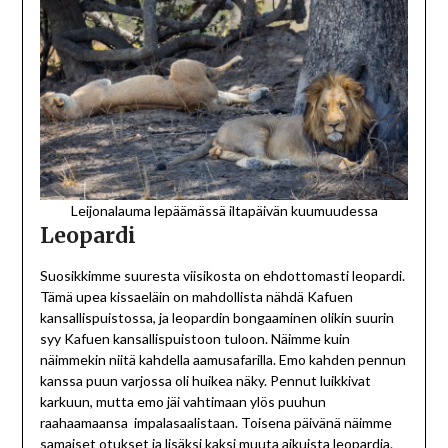
Leijonalauma lepäämässä iltapäivän kuumuudessa
Leopardi
Suosikkimme suuresta viisikosta on ehdottomasti leopardi.
Tämä upea kissaeläin on mahdollista nähdä Kafuen
kansallispuistossa, ja leopardin bongaaminen olikin suurin
syy Kafuen kansallispuistoon tuloon. Näimme kuin
näimmekin niitä kahdella aamusafarilla. Emo kahden pennun
kanssa puun varjossa oli huikea näky. Pennut luikkivat
karkuun, mutta emo jäi vahtimaan ylös puuhun
raahaamaansa impalasaalistaan. Toisena päivänä näimme
samaiset otukset ja lisäksi kaksi muuta aikuista leopardia.