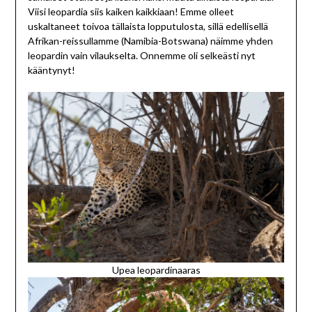
Viisi leopardia siis kaiken kaikkiaan! Emme olleet
uskaltaneet toivoa tällaista lopputulosta, sillä edellisellä
Afrikan-reissullamme (Namibia-Botswana) näimme yhden
leopardin vain vilaukselta. Onnemme oli selkeästi nyt
kääntynyt!
Upea leopardinaaras