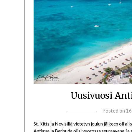
Uusivuosi Ant
Posted on
16
St. Kitts ja Nevisillä vietetyn joulun jälkeen oli 
Antigua ja Barbuda olisi vuorossa seuraavana, ja 