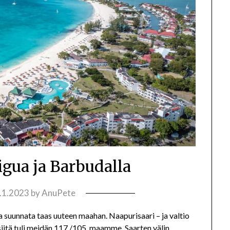
igua ja Barbudalla
.1.2023
by
AnuPete
aika suunnata taas uuteen maahan. Naapurisaari – ja valtio
siitä tuli meidän 117./105. maamme. Saarten välin