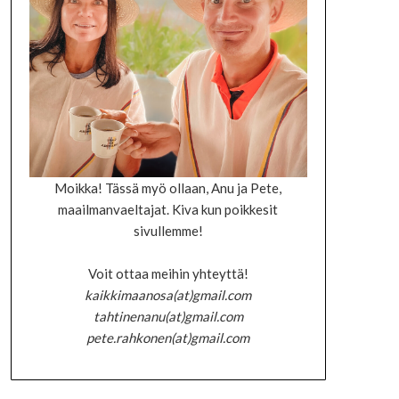
Moikka! Tässä myö ollaan, Anu ja Pete,
maailmanvaeltajat. Kiva kun poikkesit
sivullemme!
Voit ottaa meihin yhteyttä!
kaikkimaanosa(at)gmail.com
tahtinenanu(at)gmail.com
pete.rahkonen(at)gmail.com