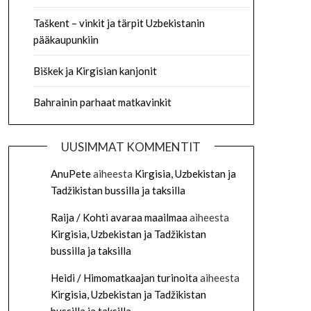
Taškent – vinkit ja tärpit Uzbekistanin
pääkaupunkiin
Biškek ja Kirgisian kanjonit
Bahrainin parhaat matkavinkit
UUSIMMAT KOMMENTIT
AnuPete
aiheesta
Kirgisia, Uzbekistan ja
Tadžikistan bussilla ja taksilla
Raija / Kohti avaraa maailmaa
aiheesta
Kirgisia, Uzbekistan ja Tadžikistan
bussilla ja taksilla
Heidi / Himomatkaajan turinoita
aiheesta
Kirgisia, Uzbekistan ja Tadžikistan