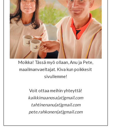
Moikka! Tässä myö ollaan, Anu ja Pete,
maailmanvaeltajat. Kiva kun poikkesit
sivullemme!
Voit ottaa meihin yhteyttä!
kaikkimaanosa(at)gmail.com
tahtinenanu(at)gmail.com
pete.rahkonen(at)gmail.com