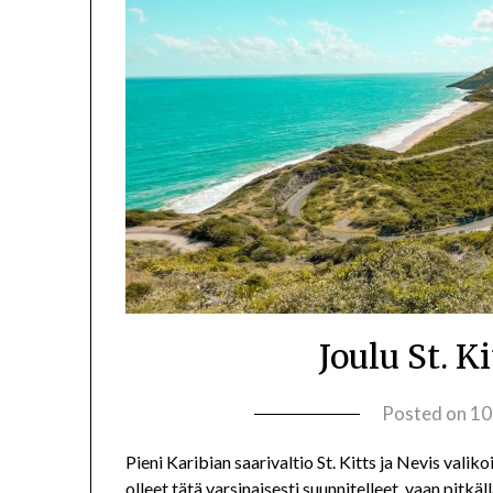
Joulu St. Ki
Posted on
10
Pieni Karibian saarivaltio St. Kitts ja Nevis va
olleet tätä varsinaisesti suunnitelleet, vaan pitkä