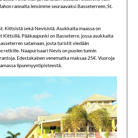
 Mahon rannalta lensimme seuraavaksi Basseterreen, St.
St. Kittsistä sekä Nevisistä. Asukkaita maassa on
nt Kittsillä. Pääkaupunki on Basseterre, jossa asukkaita
Basseterren satamaan, josta turistit viedään
lle retkille. Naapurisaari Nevis on puolen tunnin
ia rantoja. Edestakainen venematka maksaa 25€. Vuoroja
atamassa lipunmyyntipisteestä.