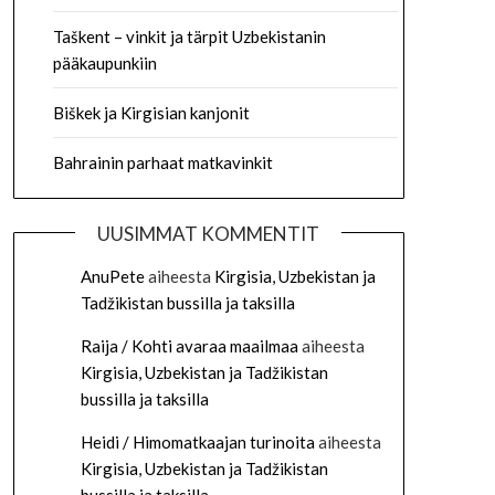
Taškent – vinkit ja tärpit Uzbekistanin
pääkaupunkiin
Biškek ja Kirgisian kanjonit
Bahrainin parhaat matkavinkit
UUSIMMAT KOMMENTIT
AnuPete
aiheesta
Kirgisia, Uzbekistan ja
Tadžikistan bussilla ja taksilla
Raija / Kohti avaraa maailmaa
aiheesta
Kirgisia, Uzbekistan ja Tadžikistan
bussilla ja taksilla
Heidi / Himomatkaajan turinoita
aiheesta
Kirgisia, Uzbekistan ja Tadžikistan