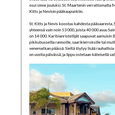
osui sinne jouluksi. St. Maartenin verrattomalta
Kitts ja Nevisin pääkaupunkiin.
St. Kitts ja Nevis koostuu kahdesta pääsaaresta, 
yhteensä vain noin 53 000, joista 40 000 asuu Sai
on 14 000. Karibianristeilijät saapuvat aamuisin 
pikkubusseilla rannoille, saarikierroksille tai mui
venematkan päässä. Sieltä löytyy lisää rauhallis
on useita päivässä, ja lippu ostetaan käteisellä s