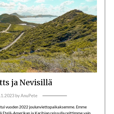
tts ja Nevisillä
.1.2023
by
AnuPete
likoitui vuoden 2022 joulunviettopaikaksemme. Emme
llä Etelä-Amerikan ja Karibian reissulla reittimme vain