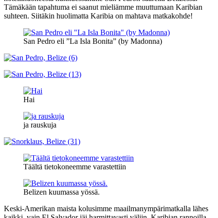
Tämäkään tapahtuma ei saanut mieliämme muuttumaan Karibian
suhteen. Siitäkin huolimatta Karibia on mahtava matkakohde!
San Pedro eli ”La Isla Bonita” (by Madonna)
Hai
ja rauskuja
Täältä tietokoneemme varastettiin
Belizen kuumassa yössä.
Keski-Amerikan maista kolusimme maailmanympärimatkalla lähes
kaikki, vain El Salvador jäi harmittavasti väliin. Karibian rannoilla