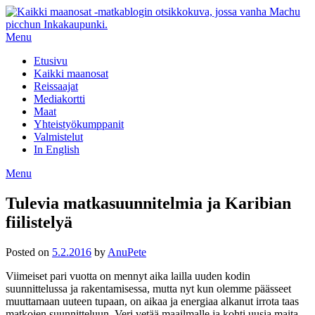
Skip
to
content
Menu
Etusivu
Kaikki maanosat
Reissaajat
Mediakortti
Maat
Yhteistyökumppanit
Valmistelut
In English
Menu
Tulevia matkasuunnitelmia ja Karibian
fiilistelyä
Posted on
5.2.2016
by
AnuPete
Viimeiset pari vuotta on mennyt aika lailla uuden kodin
suunnittelussa ja rakentamisessa, mutta nyt kun olemme päässeet
muuttamaan uuteen tupaan, on aikaa ja energiaa alkanut irrota taas
matkojen suunnitteluun. Veri vetää maailmalle ja kohti uusia maita,