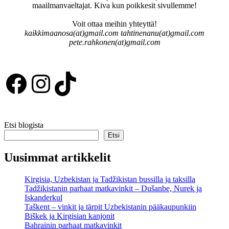
maailmanvaeltajat. Kiva kun poikkesit sivullemme!
Voit ottaa meihin yhteyttä!
kaikkimaanosa(at)gmail.com tahtinenanu(at)gmail.com
pete.rahkonen(at)gmail.com
Facebook
Instagram
TikTok
Etsi blogista
Etsi
Uusimmat artikkelit
Kirgisia, Uzbekistan ja Tadžikistan bussilla ja taksilla
Tadžikistanin parhaat matkavinkit – Dušanbe, Nurek ja
Iskanderkul
Taškent – vinkit ja tärpit Uzbekistanin pääkaupunkiin
Biškek ja Kirgisian kanjonit
Bahrainin parhaat matkavinkit