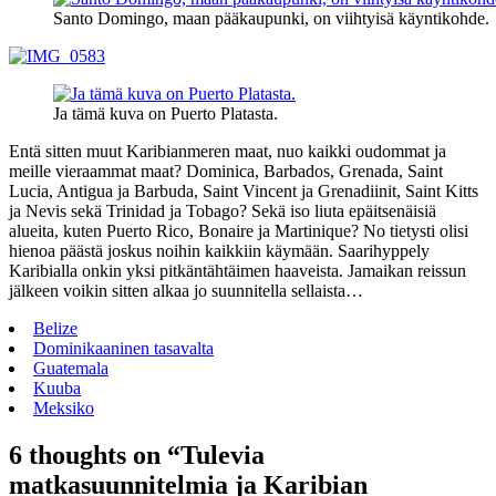
Santo Domingo, maan pääkaupunki, on viihtyisä käyntikohde.
Ja tämä kuva on Puerto Platasta.
Entä sitten muut Karibianmeren maat, nuo kaikki oudommat ja
meille vieraammat maat? Dominica, Barbados, Grenada, Saint
Lucia, Antigua ja Barbuda, Saint Vincent ja Grenadiinit, Saint Kitts
ja Nevis sekä Trinidad ja Tobago? Sekä iso liuta epäitsenäisiä
alueita, kuten Puerto Rico, Bonaire ja Martinique? No tietysti olisi
hienoa päästä joskus noihin kaikkiin käymään. Saarihyppely
Karibialla onkin yksi pitkäntähtäimen haaveista. Jamaikan reissun
jälkeen voikin sitten alkaa jo suunnitella sellaista…
Belize
Dominikaaninen tasavalta
Guatemala
Kuuba
Meksiko
6 thoughts on “
Tulevia
matkasuunnitelmia ja Karibian