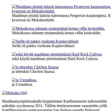
Maailman pisintä laituria katsomassa Progreson kaupungissa. Ku
kyseessä on Meksikonlahti.
Meksikossa näimme ensimmäistä kertaa villin krokotiilin.
Siellä oli pakko vuokrata Kuplavolkkari
sekä käydä maailman pienimmässä Hard Rock Cafessa
ja tietenkin Chichen Itzassa
ja Uxmalissa.
Maailmanympärimatkalla hyppäsimme Karibianmeren turkooseihin
aaltoihin syyskuussa 2011. Tällöin tietokoneemme varastettiin yöllä
hotellihuoneesta nukkuessamme San Pedron saarella Belizessä.