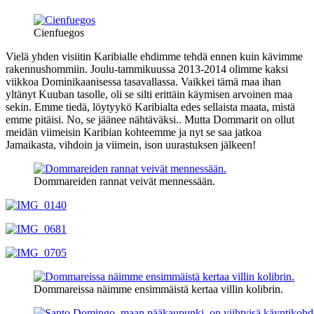
Cienfuegos
Vielä yhden visiitin Karibialle ehdimme tehdä ennen kuin kävimme
rakennushommiin. Joulu-tammikuussa 2013-2014 olimme kaksi
viikkoa Dominikaanisessa tasavallassa. Vaikkei tämä maa ihan
yltänyt Kuuban tasolle, oli se silti erittäin käymisen arvoinen maa
sekin. Emme tiedä, löytyykö Karibialta edes sellaista maata, mistä
emme pitäisi. No, se jäänee nähtäväksi.. Mutta Dommarit on ollut
meidän viimeisin Karibian kohteemme ja nyt se saa jatkoa
Jamaikasta, vihdoin ja viimein, ison uurastuksen jälkeen!
Dommareiden rannat veivät mennessään.
Dommareissa näimme ensimmäistä kertaa villin kolibrin.