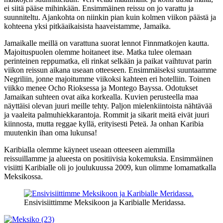
ei siitä pääse mihinkään. Ensimmäinen reissu on jo varattu ja
suunniteltu. Ajankohta on niinkin pian kuin kolmen viikon päästä ja
kohteena yksi pitkäaikaisista haaveistamme, Jamaika.
Jamaikalle meillä on varattuna suorat lennot Finnmatkojen kautta.
Majoituspuolen olemme hoitaneet itse. Matka tulee olemaan
perinteinen reppumatka, eli rinkat selkään ja paikat vaihtuvat parin
viikon reissun aikana useaan otteeseen. Ensimmäiseksi suuntaamme
Negriliin, jonne majoitumme viikoksi kahteen eri hotelliin. Toinen
viikko menee Ocho Rioksessa ja Montego Bayssa. Odotukset
Jamaikan suhteen ovat aika korkealla. Kuvien perusteella maa
näyttäisi olevan juuri meille tehty. Paljon mielenkiintoista nähtävää
ja vaaleita palmuhiekkarantoja. Rommit ja sikarit meitä eivät juuri
kiinnosta, mutta reggae kyllä, erityisesti Peteä. Ja onhan Karibia
muutenkin ihan oma lukunsa!
Karibialla olemme käyneet useaan otteeseen aiemmilla
reissuillamme ja alueesta on positiivisia kokemuksia. Ensimmäinen
visiitti Karibialle oli jo joulukuussa 2009, kun olimme lomamatkalla
Meksikossa.
Ensivisiittimme Meksikoon ja Karibialle Meridassa.