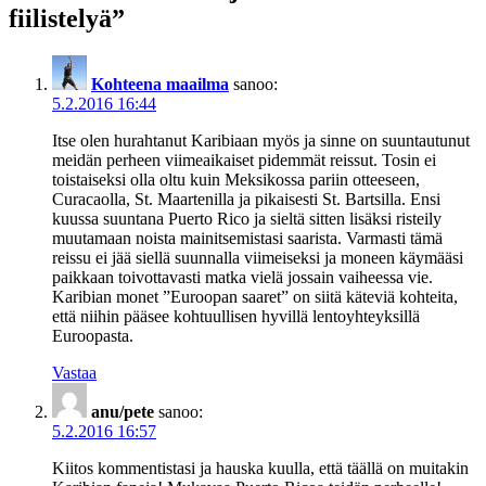
fiilistelyä
”
Kohteena maailma
sanoo:
5.2.2016 16:44
Itse olen hurahtanut Karibiaan myös ja sinne on suuntautunut
meidän perheen viimeaikaiset pidemmät reissut. Tosin ei
toistaiseksi olla oltu kuin Meksikossa pariin otteeseen,
Curacaolla, St. Maartenilla ja pikaisesti St. Bartsilla. Ensi
kuussa suuntana Puerto Rico ja sieltä sitten lisäksi risteily
muutamaan noista mainitsemistasi saarista. Varmasti tämä
reissu ei jää siellä suunnalla viimeiseksi ja moneen käymääsi
paikkaan toivottavasti matka vielä jossain vaiheessa vie.
Karibian monet ”Euroopan saaret” on siitä käteviä kohteita,
että niihin pääsee kohtuullisen hyvillä lentoyhteyksillä
Euroopasta.
Vastaa
anu/pete
sanoo:
5.2.2016 16:57
Kiitos kommentistasi ja hauska kuulla, että täällä on muitakin