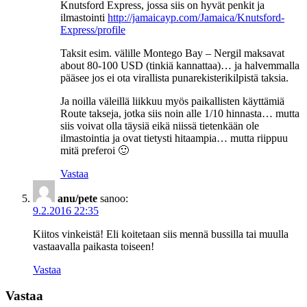
Knutsford Express, jossa siis on hyvät penkit ja
ilmastointi
http://jamaicayp.com/Jamaica/Knutsford-
Express/profile
Taksit esim. välille Montego Bay – Nergil maksavat
about 80-100 USD (tinkiä kannattaa)… ja halvemmalla
pääsee jos ei ota virallista punarekisterikilpistä taksia.
Ja noilla väleillä liikkuu myös paikallisten käyttämiä
Route takseja, jotka siis noin alle 1/10 hinnasta… mutta
siis voivat olla täysiä eikä niissä tietenkään ole
ilmastointia ja ovat tietysti hitaampia… mutta riippuu
mitä preferoi 🙂
Vastaa
anu/pete
sanoo:
9.2.2016 22:35
Kiitos vinkeistä! Eli koitetaan siis mennä bussilla tai muulla
vastaavalla paikasta toiseen!
Vastaa
Vastaa