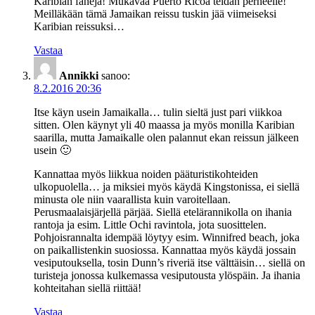
Karibian faneja! Mukavaa Puerto Ricoa teidän perheelle!
Meilläkään tämä Jamaikan reissu tuskin jää viimeiseksi
Karibian reissuksi…
Vastaa
Annikki
sanoo:
8.2.2016 20:36
Itse käyn usein Jamaikalla… tulin sieltä just pari viikkoa
sitten. Olen käynyt yli 40 maassa ja myös monilla Karibian
saarilla, mutta Jamaikalle olen palannut ekan reissun jälkeen
usein 🙂
Kannattaa myös liikkua noiden pääturistikohteiden
ulkopuolella… ja miksiei myös käydä Kingstonissa, ei siellä
minusta ole niin vaarallista kuin varoitellaan.
Perusmaalaisjärjellä pärjää. Siellä etelärannikolla on ihania
rantoja ja esim. Little Ochi ravintola, jota suosittelen.
Pohjoisrannalta idempää löytyy esim. Winnifred beach, joka
on paikallistenkin suosiossa. Kannattaa myös käydä jossain
vesiputouksella, tosin Dunn’s riveriä itse välttäisin… siellä on
turisteja jonossa kulkemassa vesiputousta ylöspäin. Ja ihania
kohteitahan siellä riittää!
Vastaa