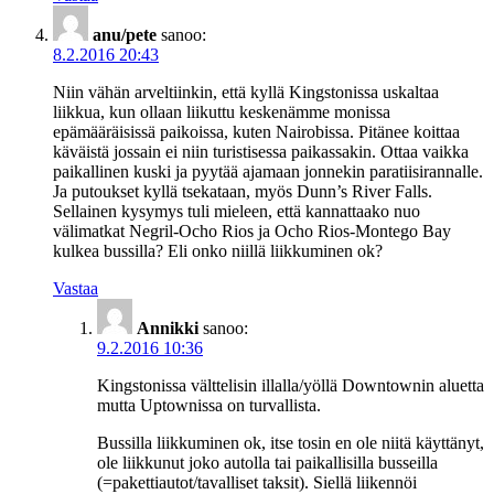
anu/pete
sanoo:
8.2.2016 20:43
Niin vähän arveltiinkin, että kyllä Kingstonissa uskaltaa
liikkua, kun ollaan liikuttu keskenämme monissa
epämääräisissä paikoissa, kuten Nairobissa. Pitänee koittaa
käväistä jossain ei niin turistisessa paikassakin. Ottaa vaikka
paikallinen kuski ja pyytää ajamaan jonnekin paratiisirannalle.
Ja putoukset kyllä tsekataan, myös Dunn’s River Falls.
Sellainen kysymys tuli mieleen, että kannattaako nuo
välimatkat Negril-Ocho Rios ja Ocho Rios-Montego Bay
kulkea bussilla? Eli onko niillä liikkuminen ok?
Vastaa
Annikki
sanoo:
9.2.2016 10:36
Kingstonissa välttelisin illalla/yöllä Downtownin aluetta
mutta Uptownissa on turvallista.
Bussilla liikkuminen ok, itse tosin en ole niitä käyttänyt,
ole liikkunut joko autolla tai paikallisilla busseilla
(=pakettiautot/tavalliset taksit). Siellä liikennöi