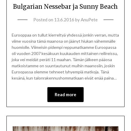
Bulgarian Nessebar ja Sunny Beach
Posted on
13.6.2016
by
AnuPete
Eurooppaa on tullut kierreltyä yhdessä jonkin verran, mutta
viime vuosina tämä maanosa on jäänyt hiukan vähemmälle
huomiolle. Viimeisin pidempi reppumatkamme Euroopassa
oli vuoden 2007 kesäkuun kuukauden mittainen reilireissu,
joka vei meidät peräti 11 maahan. Tämän jälkeen pääosa
matkoistamme on suuntautunut muihin maanosiin, joskin
Euroopassa olemme tehneet lyhyempiä matkoja. Tänä
kesänä, kun talonrakennushommatkaan eivät enää paina…
Read more