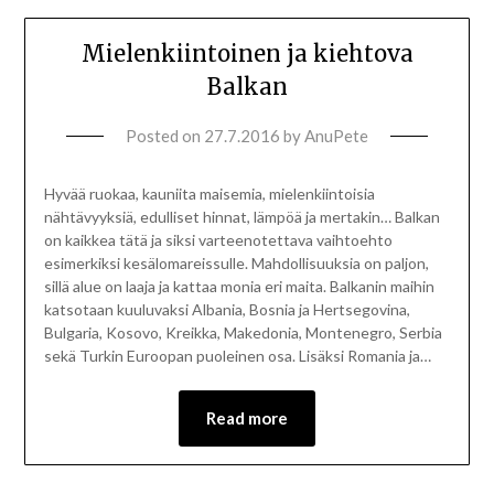
Mielenkiintoinen ja kiehtova
Balkan
Posted on
27.7.2016
by
AnuPete
Hyvää ruokaa, kauniita maisemia, mielenkiintoisia
nähtävyyksiä, edulliset hinnat, lämpöä ja mertakin… Balkan
on kaikkea tätä ja siksi varteenotettava vaihtoehto
esimerkiksi kesälomareissulle. Mahdollisuuksia on paljon,
sillä alue on laaja ja kattaa monia eri maita. Balkanin maihin
katsotaan kuuluvaksi Albania, Bosnia ja Hertsegovina,
Bulgaria, Kosovo, Kreikka, Makedonia, Montenegro, Serbia
sekä Turkin Euroopan puoleinen osa. Lisäksi Romania ja…
Read more