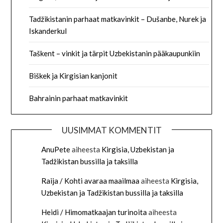
Tadžikistanin parhaat matkavinkit – Dušanbe, Nurek ja
Iskanderkul
Taškent – vinkit ja tärpit Uzbekistanin pääkaupunkiin
Biškek ja Kirgisian kanjonit
Bahrainin parhaat matkavinkit
UUSIMMAT KOMMENTIT
AnuPete
aiheesta
Kirgisia, Uzbekistan ja
Tadžikistan bussilla ja taksilla
Raija / Kohti avaraa maailmaa
aiheesta
Kirgisia,
Uzbekistan ja Tadžikistan bussilla ja taksilla
Heidi / Himomatkaajan turinoita
aiheesta