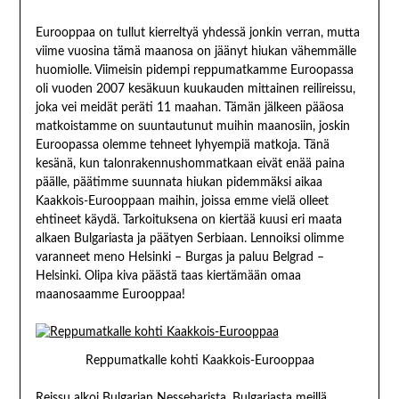
Eurooppaa on tullut kierreltyä yhdessä jonkin verran, mutta
viime vuosina tämä maanosa on jäänyt hiukan vähemmälle
huomiolle. Viimeisin pidempi reppumatkamme Euroopassa
oli vuoden 2007 kesäkuun kuukauden mittainen reilireissu,
joka vei meidät peräti 11 maahan. Tämän jälkeen pääosa
matkoistamme on suuntautunut muihin maanosiin, joskin
Euroopassa olemme tehneet lyhyempiä matkoja. Tänä
kesänä, kun talonrakennushommatkaan eivät enää paina
päälle, päätimme suunnata hiukan pidemmäksi aikaa
Kaakkois-Eurooppaan maihin, joissa emme vielä olleet
ehtineet käydä. Tarkoituksena on kiertää kuusi eri maata
alkaen Bulgariasta ja päätyen Serbiaan. Lennoiksi olimme
varanneet meno Helsinki – Burgas ja paluu Belgrad –
Helsinki. Olipa kiva päästä taas kiertämään omaa
maanosaamme Eurooppaa!
Reppumatkalle kohti Kaakkois-Eurooppaa
Reissu alkoi Bulgarian Nessebarista. Bulgariasta meillä