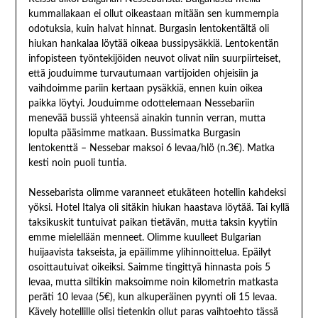
kummallakaan ei ollut oikeastaan mitään sen kummempia
odotuksia, kuin halvat hinnat. Burgasin lentokentältä oli
hiukan hankalaa löytää oikeaa bussipysäkkiä. Lentokentän
infopisteen työntekijöiden neuvot olivat niin suurpiirteiset,
että jouduimme turvautumaan vartijoiden ohjeisiin ja
vaihdoimme pariin kertaan pysäkkiä, ennen kuin oikea
paikka löytyi. Jouduimme odottelemaan Nessebariin
menevää bussiä yhteensä ainakin tunnin verran, mutta
lopulta pääsimme matkaan. Bussimatka Burgasin
lentokenttä – Nessebar maksoi 6 levaa/hlö (n.3€). Matka
kesti noin puoli tuntia.
Nessebarista olimme varanneet etukäteen hotellin kahdeksi
yöksi. Hotel Italya oli sitäkin hiukan haastava löytää. Tai kyllä
taksikuskit tuntuivat paikan tietävän, mutta taksin kyytiin
emme mielellään menneet. Olimme kuulleet Bulgarian
huijaavista takseista, ja epäilimme ylihinnoittelua. Epäilyt
osoittautuivat oikeiksi. Saimme tingittyä hinnasta pois 5
levaa, mutta siltikin maksoimme noin kilometrin matkasta
peräti 10 levaa (5€), kun alkuperäinen pyynti oli 15 levaa.
Kävely hotellille olisi tietenkin ollut paras vaihtoehto tässä