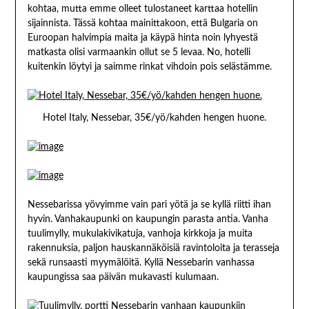
kohtaa, mutta emme olleet tulostaneet karttaa hotellin
sijainnista. Tässä kohtaa mainittakoon, että Bulgaria on
Euroopan halvimpia maita ja käypä hinta noin lyhyestä
matkasta olisi varmaankin ollut se 5 levaa. No, hotelli
kuitenkin löytyi ja saimme rinkat vihdoin pois selästämme.
Hotel Italy, Nessebar, 35€/yö/kahden hengen huone.
Nessebarissa yövyimme vain pari yötä ja se kyllä riitti ihan
hyvin. Vanhakaupunki on kaupungin parasta antia. Vanha
tuulimylly, mukulakivikatuja, vanhoja kirkkoja ja muita
rakennuksia, paljon hauskannäköisiä ravintoloita ja terasseja
sekä runsaasti myymälöitä. Kyllä Nessebarin vanhassa
kaupungissa saa päivän mukavasti kulumaan.