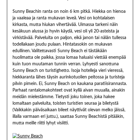
Sunny Beachin ranta on noin 6 km pitkä. Hiekka on hienoa
ja vaaleaa ja ranta mukavan leveä. Vesi on kohtalaisen
kirkasta, mutta hiukan vihertävää. Uimassa tarkeni näin
kesäkuun alussa jo hyvin käydä, vesi oli yli 20-asteista ja
virkistävää. Palveluita on paljon, eikä janon tai nälän tullessa
todellakaan joudu pulaan. Hintatasokin on mukavan
edullinen. Valitettavasti Sunny Beach ei tästäkään
huolimatta ole paikka, jossa lomaa haluaisi viettää enempää
kuin tuon muutaman tunnin verran. Lyhyesti sanottuna
Sunny Beach on turistighetto. Isoja hotelleja vieri vieressä,
hiekkaranta lähes täysin aurinkotuolien peitossa ja turisteja
pilvin pimein. Ei, Sunny Beach on kaukana paratiisirannasta.
Parhaat rantalomakohteet ovat kyllä aivan muualla, ainakin
meidän mielestämme. Tietysti joku toinen, joka hakee
lomaltaan palveluita, toisten turistien seuraa ja biletystä
(Vaikkakin päiväsaikaan bileet näyttivät olevan melko jäissä,
illalla varmaan eri juttu.), saattaa Sunny Beachistä pitääkin,
mutta meille riitti lyhyt visiitti.