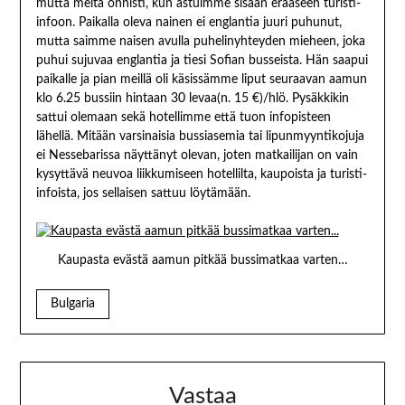
mutta meitä onnisti, kun astuimme sisään erääseen turisti-
infoon. Paikalla oleva nainen ei englantia juuri puhunut,
mutta saimme naisen avulla puhelinyhteyden mieheen, joka
puhui sujuvaa englantia ja tiesi Sofian busseista. Hän saapui
paikalle ja pian meillä oli käsissämme liput seuraavan aamun
klo 6.25 bussiin hintaan 30 levaa(n. 15 €)/hlö. Pysäkkikin
sattui olemaan sekä hotellimme että tuon infopisteen
lähellä. Mitään varsinaisia bussiasemia tai lipunmyyntikojuja
ei Nessebarissa näyttänyt olevan, joten matkailijan on vain
kysyttävä neuvoa liikkumiseen hotellilta, kaupoista ja turisti-
infoista, jos sellaisen sattuu löytämään.
Kaupasta evästä aamun pitkää bussimatkaa varten…
Bulgaria
Vastaa