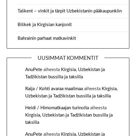
Taškent – vinkit ja tärpit Uzbekistanin pääkaupunkiin
Biškek ja Kirgisian kanjonit
Bahrainin parhaat matkavinkit
UUSIMMAT KOMMENTIT
AnuPete
aiheesta
Kirgisia, Uzbekistan ja
Tadžikistan bussilla ja taksilla
Raija / Kohti avaraa maailmaa
aiheesta
Kirgisia,
Uzbekistan ja Tadžikistan bussilla ja taksilla
Heidi / Himomatkaajan turinoita
aiheesta
Kirgisia, Uzbekistan ja Tadžikistan bussilla ja
taksilla
AnuPete
aiheesta
Kirgisia, Uzbekistan ja