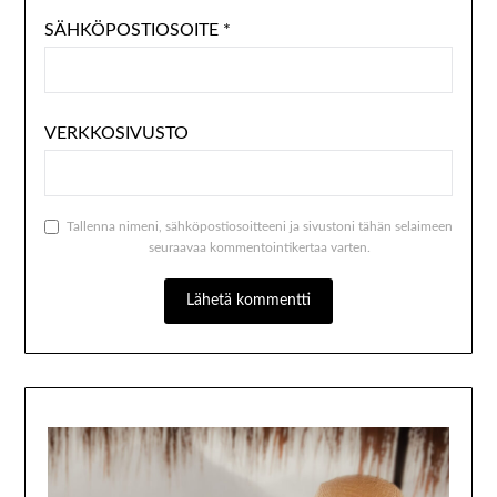
SÄHKÖPOSTIOSOITE
*
VERKKOSIVUSTO
Tallenna nimeni, sähköpostiosoitteeni ja sivustoni tähän selaimeen
seuraavaa kommentointikertaa varten.