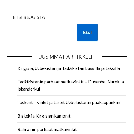
ETSI BLOGISTA
Etsi
UUSIMMAT ARTIKKELIT
Kirgisia, Uzbekistan ja Tadžikistan bussilla ja taksilla
Tadžikistanin parhaat matkavinkit – Dušanbe, Nurek ja
Iskanderkul
Taškent – vinkit ja tärpit Uzbekistanin pääkaupunkiin
Biškek ja Kirgisian kanjonit
Bahrainin parhaat matkavinkit