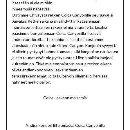
itsessään ei ole mitään
ihmeempää nähtävää.
Ostimme Chivaysta retken Colca Canyonille seuraavaksi
päiväksi. Retken aikana pysähdyttiin katselemaan
muinaisten intiaanien rakennelmia ja raunioita. Lisäksi
pääsimme bongailemaan Colca Canyonilla liiteleviä
andienkondoreita. Itse kanjoni ei ollut mielestämme
läheskään niin hieno kuin Grand Canyon. Kanjonin syvyyttä
ei oikein pystynyt hahmottamaan, sillä kanjoni on niin kapea
ja sen reunat eivät ole pystysuorat. Hieno paikka kanjoni
kuitenkin on. Ehkä mieleenpainuvin osuus retken aikana
olivat andienkondorien lisäksi intiaanien
terassirakennelmat, joita kuitenkin olimme jo Perussa
nähneet melko paljon.
Colca- laakson maisemia
Andienkondori liitelemässä Colca Canyonilla