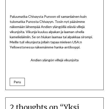
Paluumatka Chivaysta Punoon oli samanlainen kuin
tulomatka Punosta Chivayyn. Tosin nyt pääsimme
näkemään lähempää Andien ylängöillä eläviä villejä
vikunjoita. Vikunja kuuluu alpakan ja laaman ohella
kamelieläimiin. Se on hiukan laamaa tai alpakkaa sirompi.
Meille tuli vikunjasta jollain tapaa mieleen USA:n
Yellowstonessa näkemämme hanka-antilooppi.
Andien ylängön villejä vikunjoita
Peru
2 thoughts on “
Yksi