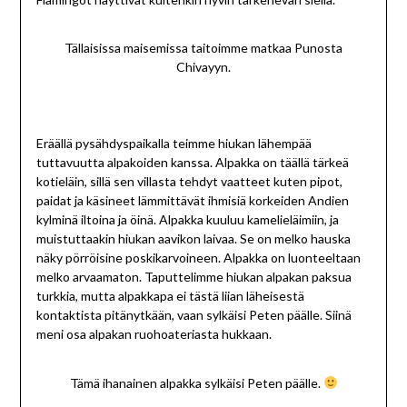
Tällaisissa maisemissa taitoimme matkaa Punosta
Chivayyn.
Eräällä pysähdyspaikalla teimme hiukan lähempää
tuttavuutta alpakoiden kanssa. Alpakka on täällä tärkeä
kotieläin, sillä sen villasta tehdyt vaatteet kuten pipot,
paidat ja käsineet lämmittävät ihmisiä korkeiden Andien
kylminä iltoina ja öinä. Alpakka kuuluu kamelieläimiin, ja
muistuttaakin hiukan aavikon laivaa. Se on melko hauska
näky pörröisine poskikarvoineen. Alpakka on luonteeltaan
melko arvaamaton. Taputtelimme hiukan alpakan paksua
turkkia, mutta alpakkapa ei tästä liian läheisestä
kontaktista pitänytkään, vaan sylkäisi Peten päälle. Siinä
meni osa alpakan ruohoateriasta hukkaan.
Tämä ihanainen alpakka sylkäisi Peten päälle.