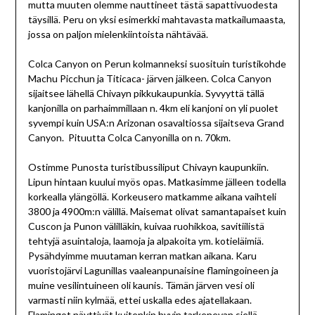
mutta muuten olemme nauttineet tästä sapattivuodesta
täysillä. Peru on yksi esimerkki mahtavasta matkailumaasta,
jossa on paljon mielenkiintoista nähtävää.
Colca Canyon on Perun kolmanneksi suosituin turistikohde
Machu Picchun ja Titicaca- järven jälkeen. Colca Canyon
sijaitsee lähellä Chivayn pikkukaupunkia. Syvyyttä tällä
kanjonilla on parhaimmillaan n. 4km eli kanjoni on yli puolet
syvempi kuin USA:n Arizonan osavaltiossa sijaitseva Grand
Canyon. Pituutta Colca Canyonilla on n. 70km.
Ostimme Punosta turistibussiliput Chivayn kaupunkiin.
Lipun hintaan kuului myös opas. Matkasimme jälleen todella
korkealla ylängöllä. Korkeusero matkamme aikana vaihteli
3800 ja 4900m:n välillä. Maisemat olivat samantapaiset kuin
Cuscon ja Punon välilläkin, kuivaa ruohikkoa, savitiilistä
tehtyjä asuintaloja, laamoja ja alpakoita ym. kotieläimiä.
Pysähdyimme muutaman kerran matkan aikana. Karu
vuoristojärvi Lagunillas vaaleanpunaisine flamingoineen ja
muine vesilintuineen oli kaunis. Tämän järven vesi oli
varmasti niin kylmää, ettei uskalla edes ajatellakaan.
Flamingot näyttivät kuitenkin hyvin tarkenevan siellä.