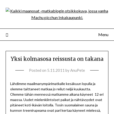
Menu
Yksi kolmasosa reissusta on takana
Posted on
5.11.2011
by
AnuPete
Lähdimme maailmanympärimatkalle kesäkuun lopulla ja
olemme taittaneet matkaa jo reilut neljä kuukautta.
Olemme tähän mennessä matkamme aikana käyneet 12 eri
maassa. Uudet mielenkiintoiset paikat ja nähtävyydet ovat
pitäneet koti-ikävän loitolla. Tosin suomalainen sauna ja
kunnon treenirupeama ovat pari kertaa käyneet mielessä,