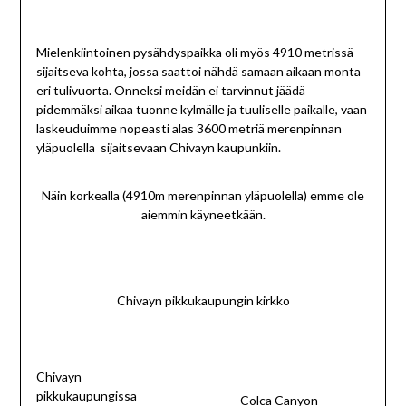
Mielenkiintoinen pysähdyspaikka oli myös 4910 metrissä
sijaitseva kohta, jossa saattoi nähdä samaan aikaan monta
eri tulivuorta. Onneksi meidän ei tarvinnut jäädä
pidemmäksi aikaa tuonne kylmälle ja tuuliselle paikalle, vaan
laskeuduimme nopeasti alas 3600 metriä merenpinnan
yläpuolella sijaitsevaan Chivayn kaupunkiin.
Näin korkealla (4910m merenpinnan yläpuolella) emme ole
aiemmin käyneetkään.
Chivayn pikkukaupungin kirkko
Chivayn
pikkukaupungissa
Colca Canyon