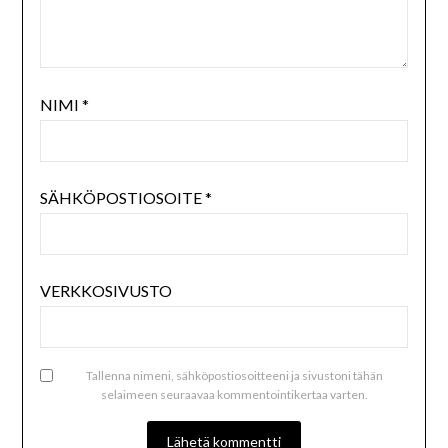
NIMI
*
SÄHKÖPOSTIOSOITE
*
VERKKOSIVUSTO
Tallenna nimeni, sähköpostiosoitteeni ja sivustoni tähän
selaimeen seuraavaa kommentointikertaa varten.