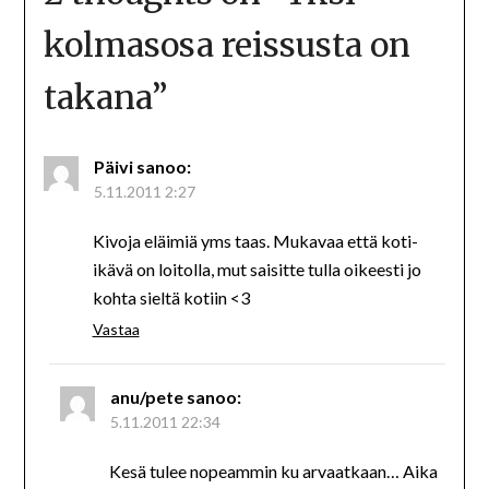
kolmasosa reissusta on
takana
”
Päivi
sanoo:
5.11.2011 2:27
Kivoja eläimiä yms taas. Mukavaa että koti-
ikävä on loitolla, mut saisitte tulla oikeesti jo
kohta sieltä kotiin <3
Vastaa
anu/pete
sanoo:
5.11.2011 22:34
Kesä tulee nopeammin ku arvaatkaan… Aika