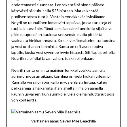
ehdottomasti suunnata. Lentokentältä sinne pääsee
kätevästi pikkubussilla $25 hintaan. Matka kestää
puolisentoista tuntia. Vastoin ennakkokäsityksiämme
Negril on rauhallinen lomanviettopaikka, jossa turisteja ei
ruuhkaksi asti ole. Tämä Jamaikan länsirannikolla sijaitseva
pikkukaupunki on kuuluisa seitsemän mailia pitkästä
vaaleasta hiekkarannasta. Kirkas vesi kimaltelee turkoosina
ja vesi on ihanan lämmintä. Ranta on erityisen sopiva
lapsille, koska vesi syvenee hyvin hitaasti. Silti lapsiperheitä
Negrilissä oli yllättävän vähän, tuskin ollenkaan.
Negrilin ranta on mitä mainioin lenkkeilypaikka aamulla
auringonnousun aikaan, kun ilma on vielä hiukan viileämpi.
Rannalla voi silloin bongailla myös erilaisia lintuja, kuten
pelikaaneja ja haikaroita, ihan läheltä. Ilma on aamulla
kauniin usvainen, kun aurinko ei vielä ole haihduttanut pois
yön kosteutta.
Varhainen aamu Seven Mile Beachilla