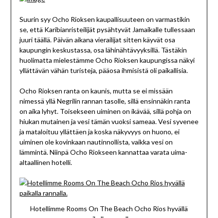
Suurin syy Ocho Rioksen kaupallisuuteen on varmastikin
se, että Karibianristeilijät pysähtyvät Jamaikalle tullessaan
juuri täällä. Päivän aikana vierailijat sitten käyvät osa
kaupungin keskustassa, osa lähinähtävyyksillä. Tästäkin
huolimatta mielestämme Ocho Rioksen kaupungissa näkyi
yllättävän vähän turisteja, pääosa ihmisistä oli paikallisia.
Ocho Rioksen ranta on kaunis, mutta se ei missään
nimessä yllä Negrilin rannan tasolle, sillä ensinnäkin ranta
on aika lyhyt. Toisekseen uiminen on ikävää, sillä pohja on
hiukan mutainen ja vesi tämän vuoksi sameaa. Vesi syvenee
ja mataloituu yllättäen ja koska näkyvyys on huono, ei
uiminen ole kovinkaan nautinnollista, vaikka vesi on
lämmintä. Niinpä Ocho Riokseen kannattaa varata uima-
altaallinen hotelli.
Hotellimme Rooms On The Beach Ocho Rios hyvällä