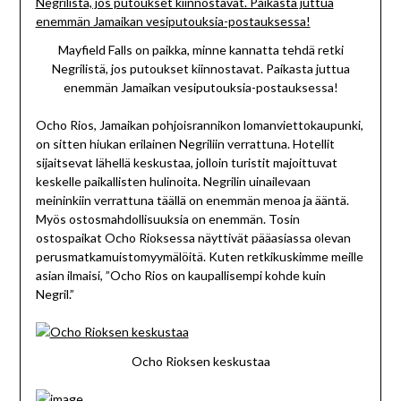
Mayfield Falls on paikka, minne kannatta tehdä retki
Negrilistä, jos putoukset kiinnostavat. Paikasta juttua
enemmän Jamaikan vesiputouksia-postauksessa!
Ocho Rios, Jamaikan pohjoisrannikon lomanviettokaupunki,
on sitten hiukan erilainen Negriliin verrattuna. Hotellit
sijaitsevat lähellä keskustaa, jolloin turistit majoittuvat
keskelle paikallisten hulinoita. Negrilin uinailevaan
meininkiin verrattuna täällä on enemmän menoa ja ääntä.
Myös ostosmahdollisuuksia on enemmän. Tosin
ostospaikat Ocho Rioksessa näyttivät pääasiassa olevan
perusmatkamuistomyymälöitä. Kuten retkikuskimme meille
asian ilmaisi, ”Ocho Rios on kaupallisempi kohde kuin
Negril.”
Ocho Rioksen keskustaa