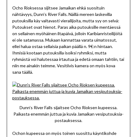
Ocho Rioksessa sijitsee Jamaikan ehkä suosituin
nähtävyys, Dunn’s River Falls. Näillä mereen laskevilla
putouksilla käy valtavasti vierailijoita, mutta syy on selvä:
Putoukset ovat hienot. Paras aika putouksille mentäessä
on sellainen myöhäinen iltapäivä, jolloin Karibianristeilijöitä
ei ole satamassa. Mukaan kannattaa varata uimatossut,
ellei halua ostaa sellaisia paikan päällä n. 9€:n hintaan.
Ihmisiä kootaan putouksilla isoiksi ryhmiksi, mutta
ryhmästä voi halutessaa irtautua ja edetä omaan tahtiin, tai
niin me ainakin teimme. Vesitiivis kamera on myös kova
sana täällä.
Dunn’s River Falls sijaitsee Ocho Rioksen kupeessa.
Paikasta enemmän juttua ja kuvia Jamaikan vesiputouksia-
postauksessa.
Ochon kupeessa on myös toinen suosittu käyntikohde