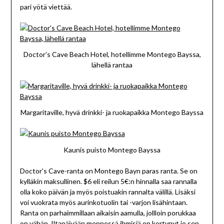
pari yötä viettää.
Doctor’s Cave Beach Hotel, hotellimme Montego Bayssa,
lähellä rantaa
Margaritaville, hyvä drinkki- ja ruokapaikka Montego Bayssa
Kaunis puisto Montego Bayssa
Doctor’s Cave-ranta on Montego Bayn paras ranta. Se on
kylläkin maksullinen. $6 eli reilun 5€:n hinnalla saa rannalla
olla koko päivän ja myös poistuakin rannalta välillä. Lisäksi
voi vuokrata myös aurinkotuolin tai -varjon lisähintaan.
Ranta on parhaimmillaan aikaisin aamulla, jollloin porukkaa
on vähän. Iltapäivään mennessä ihmisiä on kertynyt jo sen