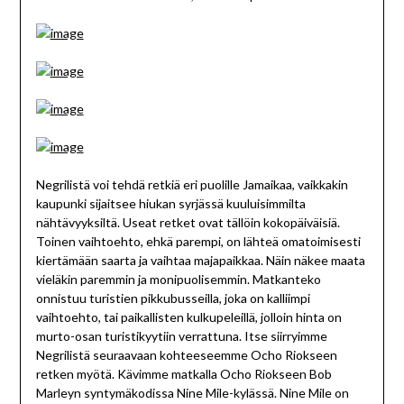
Negrilistä voi tehdä retkiä eri puolille Jamaikaa, vaikkakin
kaupunki sijaitsee hiukan syrjässä kuuluisimmilta
nähtävyyksiltä. Useat retket ovat tällöin kokopäiväisiä.
Toinen vaihtoehto, ehkä parempi, on lähteä omatoimisesti
kiertämään saarta ja vaihtaa majapaikkaa. Näin näkee maata
vieläkin paremmin ja monipuolisemmin. Matkanteko
onnistuu turistien pikkubusseilla, joka on kalliimpi
vaihtoehto, tai paikallisten kulkupeleillä, jolloin hinta on
murto-osan turistikyytiin verrattuna. Itse siirryimme
Negrilistä seuraavaan kohteeseemme Ocho Riokseen
retken myötä. Kävimme matkalla Ocho Riokseen Bob
Marleyn syntymäkodissa Nine Mile-kylässä. Nine Mile on