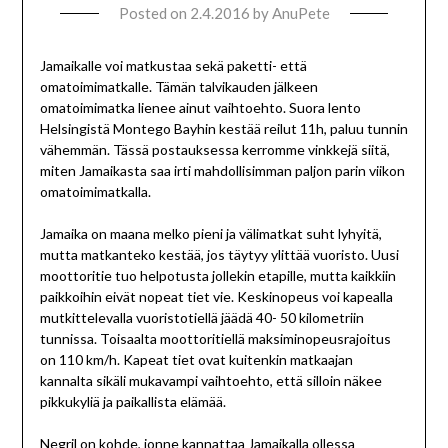
Posted on
2.4.2016
by
AnuPete
Jamaikalle voi matkustaa sekä paketti- että
omatoimimatkalle. Tämän talvikauden jälkeen
omatoimimatka lienee ainut vaihtoehto. Suora lento
Helsingistä Montego Bayhin kestää reilut 11h, paluu tunnin
vähemmän. Tässä postauksessa kerromme vinkkejä siitä,
miten Jamaikasta saa irti mahdollisimman paljon parin viikon
omatoimimatkalla.
Jamaika on maana melko pieni ja välimatkat suht lyhyitä,
mutta matkanteko kestää, jos täytyy ylittää vuoristo. Uusi
moottoritie tuo helpotusta jollekin etapille, mutta kaikkiin
paikkoihin eivät nopeat tiet vie. Keskinopeus voi kapealla
mutkittelevalla vuoristotiellä jäädä 40- 50 kilometriin
tunnissa. Toisaalta moottoritiellä maksiminopeusrajoitus
on 110 km/h. Kapeat tiet ovat kuitenkin matkaajan
kannalta sikäli mukavampi vaihtoehto, että silloin näkee
pikkukyliä ja paikallista elämää.
Negril on kohde, jonne kannattaa Jamaikalla ollessa