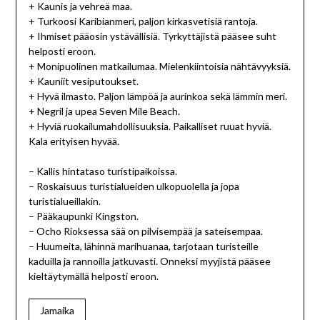
+ Kaunis ja vehreä maa.
+ Turkoosi Karibianmeri, paljon kirkasvetisiä rantoja.
+ Ihmiset pääosin ystävällisiä. Tyrkyttäjistä pääsee suht
helposti eroon.
+ Monipuolinen matkailumaa. Mielenkiintoisia nähtävyyksiä.
+ Kauniit vesiputoukset.
+ Hyvä ilmasto. Paljon lämpöä ja aurinkoa sekä lämmin meri.
+ Negril ja upea Seven Mile Beach.
+ Hyviä ruokailumahdollisuuksia. Paikalliset ruuat hyviä.
Kala erityisen hyvää.
– Kallis hintataso turistipaikoissa.
– Roskaisuus turistialueiden ulkopuolella ja jopa
turistialueillakin.
– Pääkaupunki Kingston.
– Ocho Rioksessa sää on pilvisempää ja sateisempaa.
– Huumeita, lähinnä marihuanaa, tarjotaan turisteille
kaduilla ja rannoilla jatkuvasti. Onneksi myyjistä pääsee
kieltäytymällä helposti eroon.
Jamaika