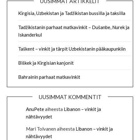
UUSIMMAT ARTIKKELIT
Kirgisia, Uzbekistan ja Tadžikistan bussilla ja taksilla
Tadžikistanin parhaat matkavinkit – Dušanbe, Nurek ja
Iskanderkul
Taškent – vinkit ja tärpit Uzbekistanin pääkaupunkiin
Biškek ja Kirgisian kanjonit
Bahrainin parhaat matkavinkit
UUSIMMAT KOMMENTIT
AnuPete
aiheesta
Libanon – vinkit ja
nähtävyydet
Mari Tolvanen
aiheesta
Libanon – vinkit ja
nähtävyydet