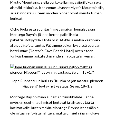
Mystic Mountains. Siellä voi kokeilla mm. vaijeriliukua sekä
alamäkikelkkailua. Itse emme käyneet Mystic Mountainsilla,
sillä kiinnostavuuteen nähden hinnat olivat meistä turhan
korkeat.
Ocho Rioksesta suuntasimme Jamaikan lounaisosaan
Montego Bayhin, jälleen kerran paikallisella
pakettiautokyydillä. Hinta oli n. 4€/hlö ja matka kesti vain
alle puolitoista tuntia. Pääsimme pakun kyydissä suoraan
hotellimme (Doctor’s Cave Beach Hotel) oven eteen.
Rinkoistamme laskutettiin yhden matkustajan verran.
Jope Ruonansuun lauluun ”Kuinka paljon mahtuu pieneen
Hiaceen?” löytyy nyt vastaus. Se on: 18+1. ?
Montego Bay on maan suosituin turistikohde. Tänne
myöskin useimmat ihmiset lentävät ja lähtevät täältä
kotimatkalle, kuten mekin. Montego Bayssa itsessään ei
ole mitään erityistä nähtävä, mutta on siellä ihan mukava