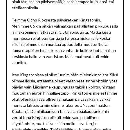
nimittäin sää on pilvisempää ja sateisempaa kuin länsi- tai
etelärannikolla.
Teimme Ocho Rioksesta päiväretken Kingstoniin.
Menimme 86 km pitkän välimatkan paikallisten pikkubussilla
ja maksoimme matkasta n. 3,5€/hlö/suunta. Matka kesti
mennessä reilut pari tuntia ja tullessa hiukan alle,koska
silloin ajoimme osan matkaa upouudella moottoritiellä.
Tämä etappi on hidas, koska vanha tie kulkee läpi Jamaikan
keskiosia halkovan vuoriston. Maisemat ovat kuitenkin
kauniita.
Itse Kingstonissa ei ollut juuri mitään mielenkiintoista. Siksi
olimme iloisia, ettemme olleet varanneet sinne yhtään yötä,
päivän vain. Liikuimme kaupungissa taksilla kohtuuhintaan
muutaman euron hinnalla/etappi. Kingston ei mielestämme
ollut ollenkaan vaarallinen ainakaan päiväsaikaan, vaikka
monista lähteistä niin olimme lukeneet. Naapurimaiden
Kuuban ja Dominikaanisen tasavallan pääkaupunkeihin
verrattuna Kingston oli kuitenkin vain pakollinen
käyntikohde, mutta itsessään melko siivoton ja
tylsänoloinen paikka. Toki täälläkin oli hienompia alueita,