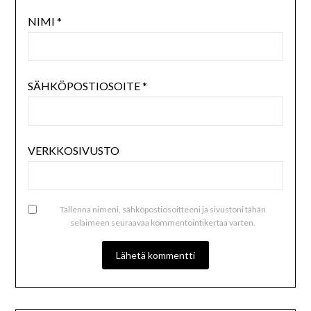
NIMI
*
SÄHKÖPOSTIOSOITE
*
VERKKOSIVUSTO
Tallenna nimeni, sähköpostiosoitteeni ja sivustoni tähän
selaimeen seuraavaa kommentointikertaa varten.