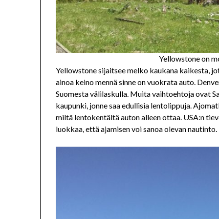
Yellowstone on m
Yellowstone sijaitsee melko kaukana kaikesta, j
ainoa keino mennä sinne on vuokrata auto. Denver 
Suomesta välilaskulla. Muita vaihtoehtoja ovat Sa
kaupunki, jonne saa edullisia lentolippuja. Ajoma
miltä lentokentältä auton alleen ottaa. USA:n tiev
luokkaa, että ajamisen voi sanoa olevan nautinto. 