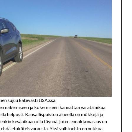
nen sujuu kätevästi USA:ssa.
a sen näkemiseen ja kokemiseen kannattaa varata aikaa
lla helposti. Kansallispuiston alueella on mökkejä ja
uitenkin kesäaikaan olla täynnä, joten ennakkovaraus on
oi tehdä etukäteisvarausta. Yksi vaihtoehto on nukkua