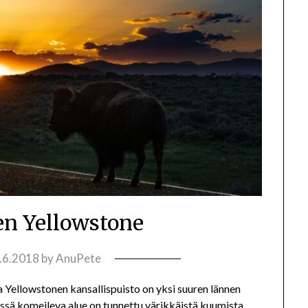
nen Yellowstone
.6.2018
by
AnuPete
 Yellowstonen kansallispuisto on yksi suuren lännen
ssä komeileva alue on tunnettu värikkäistä kuumista