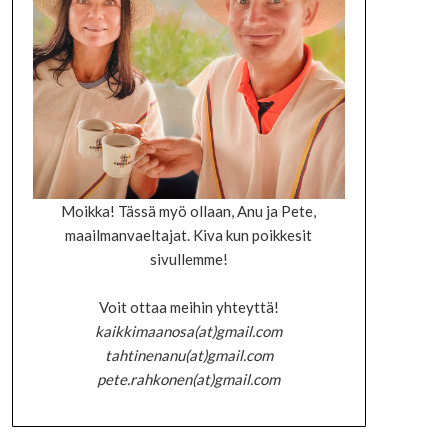
Moikka! Tässä myö ollaan, Anu ja Pete,
maailmanvaeltajat. Kiva kun poikkesit
sivullemme!
Voit ottaa meihin yhteyttä!
kaikkimaanosa(at)gmail.com
tahtinenanu(at)gmail.com
pete.rahkonen(at)gmail.com