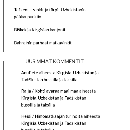
Taškent – vinkit ja tärpit Uzbekistanin
pääkaupunkiin
Biškek ja Kirgisian kanjonit
Bahrainin parhaat matkavinkit
UUSIMMAT KOMMENTIT
AnuPete
aiheesta
Kirgisia, Uzbekistan ja
Tadžikistan bussilla ja taksilla
Raija / Kohti avaraa maailmaa
aiheesta
Kirgisia, Uzbekistan ja Tadžikistan
bussilla ja taksilla
Heidi / Himomatkaajan turinoita
aiheesta
Kirgisia, Uzbekistan ja Tadžikistan