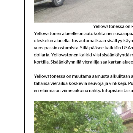
Yellowstonessa on k
Yellowstonen alueelle on autokohtainen sisäänpääs
oleskelun alueella. Jos automatkaan sisältyy käyn
vuosipassin ostamista. Sillä pääsee kaikkiin USA:
dollaria. Yellowstonen kaikki viisi sisäänkäyntiä 
kortilla. Sisäänkäynnillä vierailija saa kartan aluee
Yellowstonessa on muutama aamusta alkuiltaan auk
tahansa vierailua koskevia neuvoja ja vinkkejä. Pu
eri eläimiä on viime aikoina nähty. Infopisteistä 