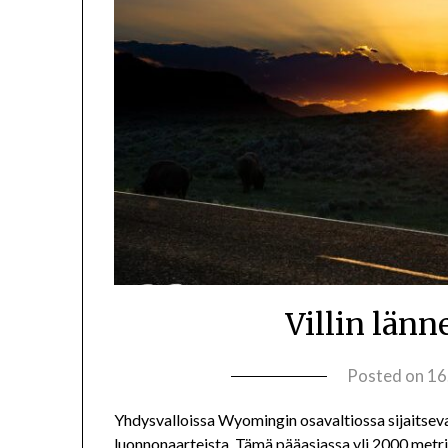
Villin län
Posted on
16
Yhdysvalloissa Wyomingin osavaltiossa sijaitseva
luonnonaarteista. Tämä pääasiassa yli 2000 metri