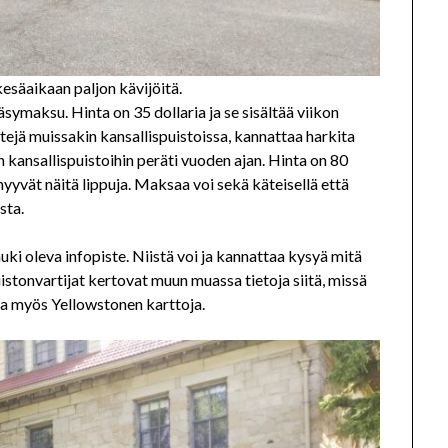
esäaikaan paljon kävijöitä.
ymaksu. Hinta on 35 dollaria ja se sisältää viikon
tejä muissakin kansallispuistoissa, kannattaa harkita
n kansallispuistoihin peräti vuoden ajan. Hinta on 80
myyvät näitä lippuja. Maksaa voi sekä käteisellä että
sta.
i oleva infopiste. Niistä voi ja kannattaa kysyä mitä
istonvartijat kertovat muun muassa tietoja siitä, missä
saa myös Yellowstonen karttoja.