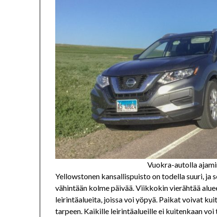
Vuokra-autolla ajami
Yellowstonen kansallispuisto on todella suuri, j
vähintään kolme päivää. Viikkokin vierähtää aluee
leirintäalueita, joissa voi yöpyä. Paikat voivat k
tarpeen. Kaikille leirintäalueille ei kuitenkaan v