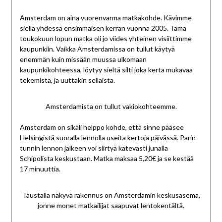
Amsterdam on aina vuorenvarma matkakohde. Kävimme
siellä yhdessä ensimmäisen kerran vuonna 2005. Tämä
toukokuun lopun matka oli jo viides yhteinen visiittimme
kaupunkiin. Vaikka Amsterdamissa on tullut käytyä
enemmän kuin missään muussa ulkomaan
kaupunkikohteessa, löytyy sieltä silti joka kerta mukavaa
tekemistä, ja uuttakin sellaista.
Amsterdamista on tullut vakiokohteemme.
Amsterdam on sikäli helppo kohde, että sinne pääsee
Helsingistä suoralla lennolla useita kertoja päivässä. Parin
tunnin lennon jälkeen voi siirtyä kätevästi junalla
Schipolista keskustaan. Matka maksaa 5,20€ ja se kestää
17 minuuttia.
Taustalla näkyvä rakennus on Amsterdamin keskusasema,
jonne monet matkailijat saapuvat lentokentältä.