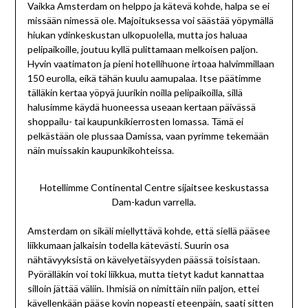
Vaikka Amsterdam on helppo ja kätevä kohde, halpa se ei
missään nimessä ole. Majoituksessa voi säästää yöpymällä
hiukan ydinkeskustan ulkopuolella, mutta jos haluaa
pelipaikoille, joutuu kyllä pulittamaan melkoisen paljon.
Hyvin vaatimaton ja pieni hotellihuone irtoaa halvimmillaan
150 eurolla, eikä tähän kuulu aamupalaa. Itse päätimme
tälläkin kertaa yöpyä juurikin noilla pelipaikoilla, sillä
halusimme käydä huoneessa useaan kertaan päivässä
shoppailu- tai kaupunkikierrosten lomassa. Tämä ei
pelkästään ole plussaa Damissa, vaan pyrimme tekemään
näin muissakin kaupunkikohteissa.
Hotellimme Continental Centre sijaitsee keskustassa
Dam-kadun varrella.
Amsterdam on sikäli miellyttävä kohde, että siellä pääsee
liikkumaan jalkaisin todella kätevästi. Suurin osa
nähtävyyksistä on kävelyetäisyyden päässä toisistaan.
Pyörälläkin voi toki liikkua, mutta tietyt kadut kannattaa
silloin jättää väliin. Ihmisiä on nimittäin niin paljon, ettei
kävellenkään pääse kovin nopeasti eteenpäin, saati sitten