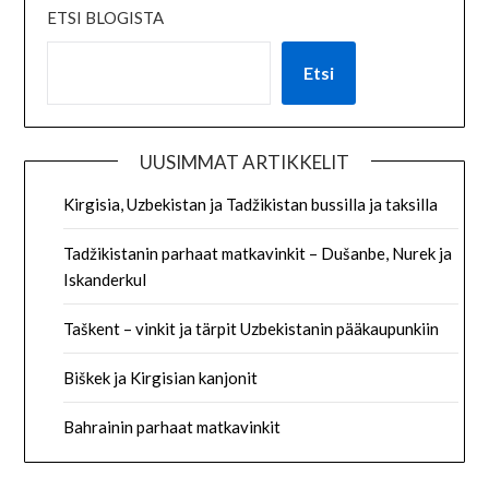
ETSI BLOGISTA
Etsi
UUSIMMAT ARTIKKELIT
Kirgisia, Uzbekistan ja Tadžikistan bussilla ja taksilla
Tadžikistanin parhaat matkavinkit – Dušanbe, Nurek ja
Iskanderkul
Taškent – vinkit ja tärpit Uzbekistanin pääkaupunkiin
Biškek ja Kirgisian kanjonit
Bahrainin parhaat matkavinkit