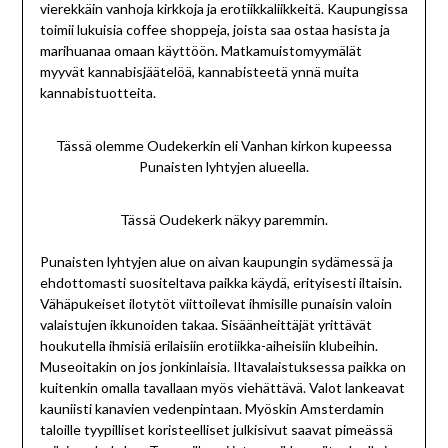
vierekkäin vanhoja kirkkoja ja erotiikkaliikkeitä. Kaupungissa
toimii lukuisia coffee shoppeja, joista saa ostaa hasista ja
marihuanaa omaan käyttöön. Matkamuistomyymälät
myyvät kannabisjäätelöä, kannabisteetä ynnä muita
kannabistuotteita.
Tässä olemme Oudekerkin eli Vanhan kirkon kupeessa
Punaisten lyhtyjen alueella.
Tässä Oudekerk näkyy paremmin.
Punaisten lyhtyjen alue on aivan kaupungin sydämessä ja
ehdottomasti suositeltava paikka käydä, erityisesti iltaisin.
Vähäpukeiset ilotytöt viittoilevat ihmisille punaisin valoin
valaistujen ikkunoiden takaa. Sisäänheittäjät yrittävät
houkutella ihmisiä erilaisiin erotiikka-aiheisiin klubeihin.
Museoitakin on jos jonkinlaisia. Iltavalaistuksessa paikka on
kuitenkin omalla tavallaan myös viehättävä. Valot lankeavat
kauniisti kanavien vedenpintaan. Myöskin Amsterdamin
taloille tyypilliset koristeelliset julkisivut saavat pimeässä