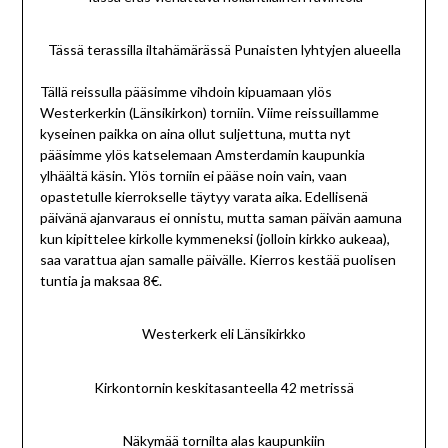
Tässä terassilla iltahämärässä Punaisten lyhtyjen alueella
Tällä reissulla pääsimme vihdoin kipuamaan ylös
Westerkerkin (Länsikirkon) torniin. Viime reissuillamme
kyseinen paikka on aina ollut suljettuna, mutta nyt
pääsimme ylös katselemaan Amsterdamin kaupunkia
ylhäältä käsin. Ylös torniin ei pääse noin vain, vaan
opastetulle kierrokselle täytyy varata aika. Edellisenä
päivänä ajanvaraus ei onnistu, mutta saman päivän aamuna
kun kipittelee kirkolle kymmeneksi (jolloin kirkko aukeaa),
saa varattua ajan samalle päivälle. Kierros kestää puolisen
tuntia ja maksaa 8€.
Westerkerk eli Länsikirkko
Kirkontornin keskitasanteella 42 metrissä
Näkymää tornilta alas kaupunkiin