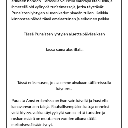
erilaisen hohdon. Terassilla voi istua vaikkapa iltaoluella ja
ihmetellä ohi vyöryviä turistimassoja, jotka täyttävät
Punaisten lyhtyjen alueen kadut pimeän tullen. Kaikkia
kiinnostaa nähdä tämä omalaatuinen ja erikoinen paikka.
Tässä Punaisten lyhtyjen aluetta päiväsaikaan
Tässä sama alue illalla.
Tässä eräs museo, jossa emme ainakaan tällä reissulla
käyneet.
Parasta Amsterdamissa on ihan vain kävellä ja ihastella
kanavanvarsien taloja. Rauhallisempiakin katuja onneksi
vielä löytyy, vaikka täytyy kyllä sanoa, että turistien ja
roskan määrä on muutaman vuoden aikana täällä
melkoisesti lisääntynyt.