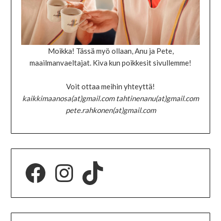
Moikka! Tässä myö ollaan, Anu ja Pete,
maailmanvaeltajat. Kiva kun poikkesit sivullemme!
Voit ottaa meihin yhteyttä!
kaikkimaanosa(at)gmail.com tahtinenanu(at)gmail.com
pete.rahkonen(at)gmail.com