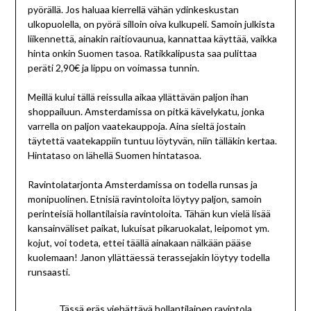
pyörällä. Jos haluaa kierrellä vähän ydinkeskustan
ulkopuolella, on pyörä silloin oiva kulkupeli. Samoin julkista
liikennettä, ainakin raitiovaunua, kannattaa käyttää, vaikka
hinta onkin Suomen tasoa. Ratikkalipusta saa pulittaa
peräti 2,90€ ja lippu on voimassa tunnin.
Meillä kului tällä reissulla aikaa yllättävän paljon ihan
shoppailuun. Amsterdamissa on pitkä kävelykatu, jonka
varrella on paljon vaatekauppoja. Aina sieltä jostain
täytettä vaatekappiin tuntuu löytyvän, niin tälläkin kertaa.
Hintataso on lähellä Suomen hintatasoa.
Ravintolatarjonta Amsterdamissa on todella runsas ja
monipuolinen. Etnisiä ravintoloita löytyy paljon, samoin
perinteisiä hollantilaisia ravintoloita. Tähän kun vielä lisää
kansainväliset paikat, lukuisat pikaruokalat, leipomot ym.
kojut, voi todeta, ettei täällä ainakaan nälkään pääse
kuolemaan! Janon yllättäessä terassejakin löytyy todella
runsaasti.
Tässä eräs viehättävä hollantilainen ravintola