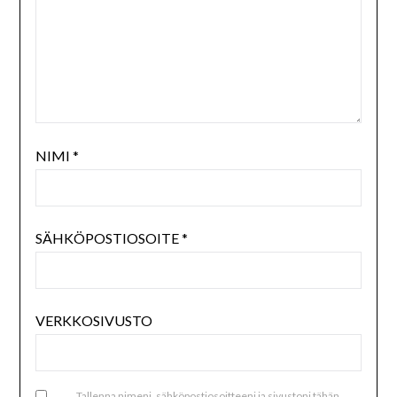
NIMI
*
SÄHKÖPOSTIOSOITE
*
VERKKOSIVUSTO
Tallenna nimeni, sähköpostiosoitteeni ja sivustoni tähän