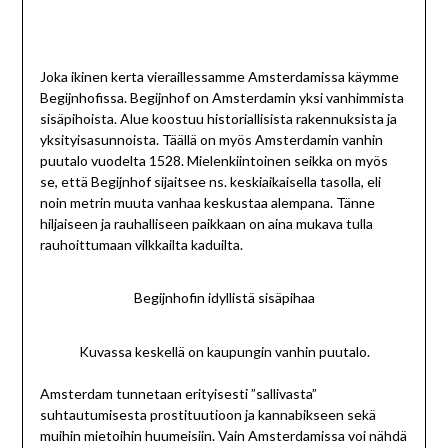
Joka ikinen kerta vieraillessamme Amsterdamissa käymme
Begijnhofissa. Begijnhof on Amsterdamin yksi vanhimmista
sisäpihoista. Alue koostuu historiallisista rakennuksista ja
yksityisasunnoista. Täällä on myös Amsterdamin vanhin
puutalo vuodelta 1528. Mielenkiintoinen seikka on myös
se, että Begijnhof sijaitsee ns. keskiaikaisella tasolla, eli
noin metrin muuta vanhaa keskustaa alempana. Tänne
hiljaiseen ja rauhalliseen paikkaan on aina mukava tulla
rauhoittumaan vilkkailta kaduilta.
Begijnhofin idyllistä sisäpihaa
Kuvassa keskellä on kaupungin vanhin puutalo.
Amsterdam tunnetaan erityisesti ”sallivasta”
suhtautumisesta prostituutioon ja kannabikseen sekä
muihin mietoihin huumeisiin. Vain Amsterdamissa voi nähdä