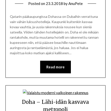
Posted on
23.3.2018
by
AnuPete
Qatarin pääkaupungissa Dohassa on Dubaihin verrattuna
vain vähän luksushotelleja. Kaupunki kuitenkin kasvaa
kovaa vauhtia, ja uusia rakennuksia nousee kun sieniä
sateella. Viiden tähden hotellejakin on. Doha ei ole mikään
rantakohde, mutta muutama hotelli on rakennettu rannan
kupeeseen niin, että pääsee beachille nauttimaan
auringosta ja rantaelämästä, jos haluaa. Jos ei halua
majoittua koko matkan ajaksi kalliiseen…
Read more
Doha – Lähi-idän kasvava
metropoli