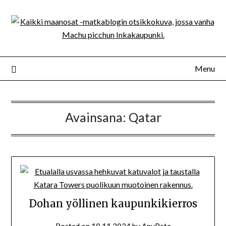
Skip
to
content
Menu
Avainsana:
Qatar
Dohan yöllinen kaupunkikierros