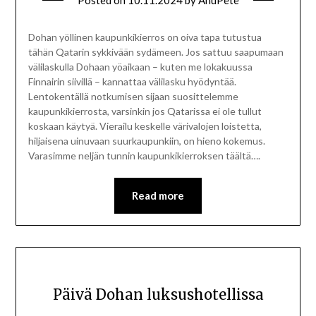
Posted on
10.11.2024
by
AnuPete
Dohan yöllinen kaupunkikierros on oiva tapa tutustua
tähän Qatarin sykkivään sydämeen. Jos sattuu saapumaan
välilaskulla Dohaan yöaikaan – kuten me lokakuussa
Finnairin siivillä – kannattaa välilasku hyödyntää.
Lentokentällä notkumisen sijaan suosittelemme
kaupunkikierrosta, varsinkin jos Qatarissa ei ole tullut
koskaan käytyä. Vierailu keskelle värivalojen loistetta,
hiljaisena uinuvaan suurkaupunkiin, on hieno kokemus.
Varasimme neljän tunnin kaupunkikierroksen täältä….
Read more
Päivä Dohan luksushotellissa