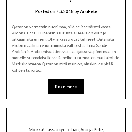
Posted on
7.3.2018
by
AnuPete
Qatar on verrattain nuori maa, sillä se itsenäistyi vasta
vuonna 1971. Kuitenkin asutusta alueella on ollut jo
pitkään sitä ennen. Öljy ja kaasu ovat tehneet Qatarista
yhden maailman vauraimmista valtioista. Tämä Saudi-
Arabian ja Arabiemiraattien välissä sijaitseva pieni maa on
monelle suomalaiselle vielä melko tuntematon matkakohde.
Matkakohteena Qatar on mitä mainion, ainakin jos pitää
kohteista, joita…
Read more
Moikka! Tässä myö ollaan, Anu ja Pete,