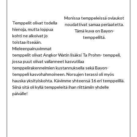
Monissa temppeleissä oviaukot
Temppelit olivat todella
noudattivat samaa periaatetta.
hienoja, mutta loppua
Tämä kuva on Bayon-
kohti ne alkoivat jo
temppeliltä.
toistaa itseään.
Mieleenpainuvimmat
temppelit olivat Angkor Watin lisäksi Ta Prohm- temppeli,
jossa puut olivat vallanneet kasvutilaa
temppelirakennelmien kustannuksella sekä Bayon-
temppeli kasvohahmoineen. Norsujen terassi oli myös
hauska yksityiskohta. Kävimme yhteensä 16 eri temppelillä.
Siinä sitä oli kyllä temppeleitä ihan riittämiin yhdelle
päivälle!