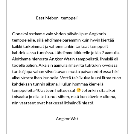
East Mebon- temppeli
Onneksi ostimme vain yhden päivän liput Angkorin
temppeleille, sillä ehdimme paremmin kuin hyvin kiertää
kaikki tärkeimmät ja vähemmänkin tärkeät temppelit
kahdeksassa tunnissa. Lähdimme liikkeelle jo klo 7 aamulla.
Aloitimme hienosta Angkor Watin temppelistä. Ihmisiä oli
todella paljon. Aikaisin aamulla ilmavirta tuktukin kyydissä
tuntui jopa vähän vilvoittavan, mutta päivän edetessä hiki
alkoi virrata ihan kunnolla. Vettä taisi kulua kuusi litraa tuon
kahdeksan tunnin aikana. Hullun hommaa kierrellä
temppeleitä 40 asteen helteessä!
Jotenkin sitä alkoi
toisaalta jo olla tottunut siihen, että kun kävelee ulkona,
niin vaatteet ovat hetkessä litimärkiä hiestä.
Angkor Wat