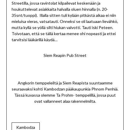
Streetilla, jossa ravintolat kilpailevat keskenään ja
houkuttelevat asiakkaita halvalla oluen hinnalla (n. 20-
35snt/tuoppi). Illalla sitten tuli kylään pitkästä aikaa ei niin
mieluisa vieras, vatsatauti. Onneksi se oli laatuaan lievähkö,
mutta kyllä se yöllä silti hiukan valvotti. Tauti iski Peteen.
Toivotaan, että se tällä kertaa menee ohi nopeasti ja ettei
tarvitsisi lääkärillä käydä…
Siem Reapin Pub Street
Angkorin temppeleiltä ja Siem Reapista suuntaamme
seuraavaksi kohti Kambodzan pääkaupunkia Phnom Penhiä.
Tässä kuvassa olemme Ta Prohm- temppelillä, jossa puut
ovat vallanneet alaa rakennelmilta.
Kambodza