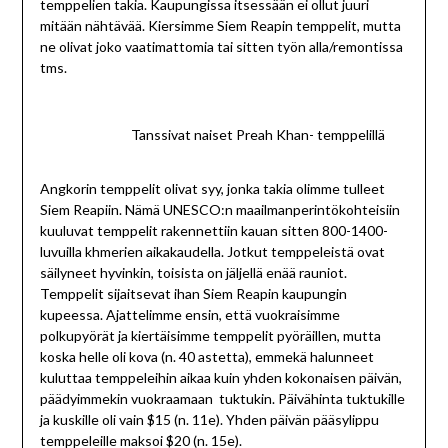
temppelien takia. Kaupungissa itsessään ei ollut juuri
mitään nähtävää. Kiersimme Siem Reapin temppelit, mutta
ne olivat joko vaatimattomia tai sitten työn alla/remontissa
tms.
Tanssivat naiset Preah Khan- temppelillä
Angkorin temppelit olivat syy, jonka takia olimme tulleet
Siem Reapiin. Nämä UNESCO:n maailmanperintökohteisiin
kuuluvat temppelit rakennettiin kauan sitten 800-1400-
luvuilla khmerien aikakaudella. Jotkut temppeleistä ovat
säilyneet hyvinkin, toisista on jäljellä enää rauniot.
Temppelit sijaitsevat ihan Siem Reapin kaupungin
kupeessa. Ajattelimme ensin, että vuokraisimme
polkupyörät ja kiertäisimme temppelit pyöräillen, mutta
koska helle oli kova (n. 40 astetta), emmekä halunneet
kuluttaa temppeleihin aikaa kuin yhden kokonaisen päivän,
päädyimmekin vuokraamaan tuktukin. Päivähinta tuktukille
ja kuskille oli vain $15 (n. 11e). Yhden päivän pääsylippu
temppeleille maksoi $20 (n. 15e).