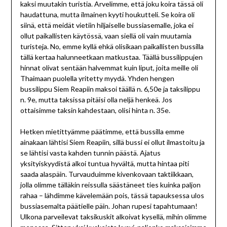
kaksi muutakin turistia. Arvelimme, että joku koira tässä oli
haudattuna, mutta ilmainen kyyti houkutteli. Se koira oli
siinä, että meidät vietiin hiljaiselle bussiasemalle, joka ei
ollut paikallisten käytössä, vaan siellä oli vain muutamia
turisteja. No, emme kyllä ehkä olisikaan paikallisten bussilla
tällä kertaa halunneetkaan matkustaa. Täällä bussilippujen
hinnat olivat sentään halvemmat kuin liput, joita meille oli
Thaimaan puolella yritetty myydä. Yhden hengen
bussilippu Siem Reapiin maksoi täällä n. 6,50e ja taksilippu
n. 9e, mutta taksissa pitäisi olla neljä henkeä. Jos
ottaisimme taksin kahdestaan, olisi hinta n. 35e.
Hetken mietittyämme päätimme, että bussilla emme
ainakaan lähtisi Siem Reapiin, sillä bussi ei ollut ilmastoitu ja
se lähtisi vasta kahden tunnin päästä. Ajatus
yksityiskyydistä alkoi tuntua hyvältä, mutta hintaa piti
saada alaspäin. Turvauduimme kivenkovaan taktiikkaan,
jolla olimme tälläkin reissulla säästäneet ties kuinka paljon
rahaa – lähdimme kävelemään pois, tässä tapauksessa ulos
bussiasemalta päätielle päin. Johan rupesi tapahtumaan!
Ulkona parveilevat taksikuskit alkoivat kysellä, mihin olimme