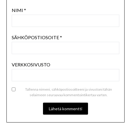
NIMI
*
SÄHKÖPOSTIOSOITE
*
VERKKOSIVUSTO
Tallenna nimeni, sähköpostiosoitteeni ja sivustoni tähän
selaimeen seuraavaa kommentointikertaa varten.