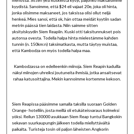
menossa. Sitten yksi kuskeista kysyi, paljonko maksaisimme
kyydistä. Sanoimme, että $24 eli vajaat 20e, joka oli hinta,
jonka olisimme maksaneet, jos taksissa olisi ollut neljä
henkeä. Mies sanoi, että ok, hän ottaa meidät kyytiin sadan
metrin päässä tien laidasta. Niin saimme sitten
yksityiskyydin Siem Reapiin. Kuski otti taksitunnukset pois
autonsa ovesta. Todella halpa hinta mielestämme kahden
tunnin (n. 150km:n) taksimatkasta, mutta täytyy muistaa,
että Kambodza on myös todella halpa maa.
Kambodzassa on edelleenkin miinoja. Siem Reapin kaduilla
näkyi miinojen uhreiksi joutuneita ihmisiä, jotka ansaitsevat
rahaa katusoittajina. Mekin kannoimme kortemme kekoon.
Siem Reapissa pääsimme samalla taksilla suoraan Golden
Orange- hotelliin, josta meillä oli etukäteisvaraus kolmeksi
yöksi. Reilun 130000 asukkaan Siem Reap tuntui Bangkokin
sekavan suurkaupungin jälkeen todella miellyttävältä
paikalta. Turisteja tosin oli paljon läheisten Angkorin