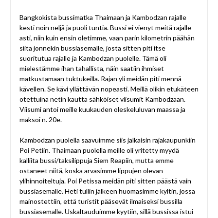
Bangkokista bussimatka Thaimaan ja Kambodzan rajalle
kesti noin neljä ja puoli tuntia. Bussi ei vienyt meitä rajalle
asti, niin kuin ensin oletimme, vaan parin kilometrin päähän
siitä jonnekin bussiasemalle, josta sitten piti itse
suoritutua rajalle ja Kambodzan puolelle. Tämä oli
mielestämme ihan tahallista, näin saatiin ihmiset
matkustamaan tuktukeilla. Rajan yli meidän piti mennä
kävellen. Se kävi yllättävän nopeasti. Meillä olikin etukäteen
otettuina netin kautta sähköiset viisumit Kambodzaan.
Viisumi antoi meille kuukauden oleskeluluvan maassa ja
maksoi n. 20e.
Kambodzan puolella saavuimme siis jalkaisin rajakaupunkiin
Poi Petiin. Thaimaan puolella meille oli yritetty myydä
kalliita bussi/taksilippuja Siem Reapiin, mutta emme
ostaneet niitä, koska arvasimme lippujen olevan
ylihinnoiteltuja. Poi Petissa meidän piti sitten päästä vain
bussiasemalle. Heti tullin jälkeen huomasimme kyltin, jossa
mainostettiin, että turistit pääsevät ilmaiseksi bussilla
bussiasemalle. Uskaltauduimme kyytiin, sillä bussissa istui