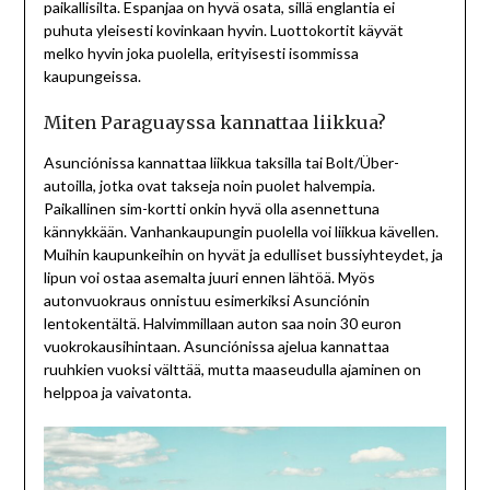
paikallisilta. Espanjaa on hyvä osata, sillä englantia ei
puhuta yleisesti kovinkaan hyvin. Luottokortit käyvät
melko hyvin joka puolella, erityisesti isommissa
kaupungeissa.
Miten Paraguayssa kannattaa liikkua?
Asunciónissa kannattaa liikkua taksilla tai Bolt/Über-
autoilla, jotka ovat takseja noin puolet halvempia.
Paikallinen sim-kortti onkin hyvä olla asennettuna
kännykkään. Vanhankaupungin puolella voi liikkua kävellen.
Muihin kaupunkeihin on hyvät ja edulliset bussiyhteydet, ja
lipun voi ostaa asemalta juuri ennen lähtöä. Myös
autonvuokraus onnistuu esimerkiksi Asunciónin
lentokentältä. Halvimmillaan auton saa noin 30 euron
vuokrokausihintaan. Asunciónissa ajelua kannattaa
ruuhkien vuoksi välttää, mutta maaseudulla ajaminen on
helppoa ja vaivatonta.