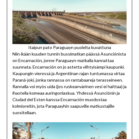
Itaipun pato Paraguayn puolelta kuvattuna
Niin ikään kuuden tunnin bussimatkan päässä Asunciónista
on Encarnación, jonne Paraguayn-matkalla kannattaa
suunnata. Encarnación on jo astetta viihtyisämpi kaupunki.
Kaupungin vieressä ja Argentiinan rajan tuntumassa virtaa
Paraná-joki, jonka rannassa on rantabaareja terasseineen.
Rannalla voi myös uida (jos ruskeanvärinen vesi ei haittaa) ja
ihastella komeaa auringonlaskua. Yhdessä Asunciónin ja
Ciudad del Esten kanssa Encarnación muodostaa
kolmioreitin, jota Paraguayhin saapuville matkustajille
suositellaan.