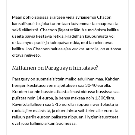
Maan pohjoisosissa sijaitsee vielä syrjäisempi Chacon
kansallispuisto, joka tunnetaan kuivemmasta maaperästä
sekä eläimistä. Chacoon järjestetään Asunciónista kalliita
useita päiviä kestäviä retkiä. Filadelfian kaupungista voi
ostaa myös puoli- ja kokopäiväretkiä, mutta nekin ovat
kalliita. Jos Chacoon haluaa ajaa vuokra-autolla, on autossa
oltava neliveto.
Millainen on Paraguayn hintataso?
Paraguay on suomalaisittain melko edullinen maa. Kahden
hengen keskitasoisen majoituksen saa 30-40 eurolla.
Kuuden tunnin bussimatkasta ilmastoidussa bussissa saa
pulittaa noin 14 euroa, ja bensa maksaa noin 1,30€/litra.
Ravintolaillallisen saa 5-15 eurolla riippuen ravintolasta ja
ruokalajien määrästä, ja oluen hinta vaihtelee alle eurosta
reiluun pariin euroon paikasta riippuen. Hygieniatuotteet
ovat jopa kalliimpia kuin Suomessa.