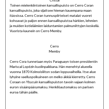
Cristal
Toinen mielenkiintoinen kansallispuisto on Cerro Coran
kansallispuisto, joka sijaitsee hieman kauempana maan
itäosissa. Cerro Coran tunnuspiirteiset matalat vuoret
kohoavat jo paljon ennen kansallispuistoa härkien, lehmien
ja muiden kotieläimien laiduntamien palmuniittyjen keskellä.
Vuorista kaunein on Cerro Memby.
Cerro
Memby
Cerro Cora tunnetaan myös Paraguayn toisen presidentin
Mariscal Lopézin kuolinpaikkana. Hän menehtyi alueella
vuonna 1870 Kolmoisliiton sodan loppuvaiheilla. Itse alue
lyhyine vaelluspolkuineen on melko äkkiä kierretty. Cerro
Coraan on Ybycuín kansallispuiston tavoin vajaan kolmen
euron sisäänpääsymaksu. Henkilöautomaksu on parisen
euroa tähän päälle.