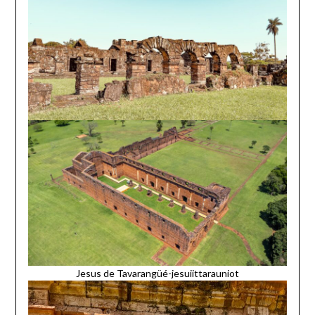
Jesus de Tavarangüé-jesuiittarauniot