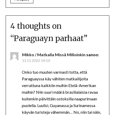
4 thoughts on
“
Paraguayn parhaat
”
Mikko / Matkalla Missä Milloinkin
sanoo:
13.11.2022 14:50
Onko tuo muuten varmasti totta, että
Paraguayssa käy vähiten matkailijoita
verrattuna kaikkiin muihin Etelä-Amerikan
maihin? Niin suuri määrä brasilialaisia ravaa
kuitenkin päivittäin ostoksilla naapurimaan
puolella. Luulisi, Guyanassa ja Surinamessa
käyvän turisteja vähemmän… No, niin tai näin,