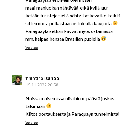
maailmanluokan nähtävää, eikä kyllä juuri
ketään turisteja siellä nähty. Laskevatko kaikki
sitten noita pelkästään ostoksilla kävijöitä
Paraguaylaisethan käyvät myös ostamassa
mm. halpaa bensaa Brasilian puolella
Vastaa
finintirol
sanoo:
15.11.2022 20:58
Noissa maisemissa olisi hieno päästä joskus
talsimaan
Kiitos postauksesta ja Paraquayn tunnelmista!
Vastaa