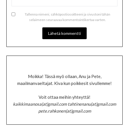
Tallenna nimeni, sähköpostiosoitteeni ja sivustoni tähän
selaimeen seuraavaa kommentointikertaa varten.
Moikka! Tässä myö ollaan, Anu ja Pete,
maailmanvaeltajat. Kiva kun poikkesit sivullemme!
Voit ottaa meihin yhteyttä!
kaikkimaanosa(at)gmail.com tahtinenanu(at)gmail.com
pete.rahkonen(at)gmail.com