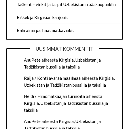
Taškent – vinkit ja tärpit Uzbekistanin pääkaupunkiin
Biškek ja Kirgisian kanjonit
Bahrainin parhaat matkavinkit
UUSIMMAT KOMMENTIT
AnuPete
aiheesta
Kirgisia, Uzbekistan ja
Tadžikistan bussilla ja taksilla
Raija / Kohti avaraa maailmaa
aiheesta
Kirgisia,
Uzbekistan ja Tadžikistan bussilla ja taksilla
Heidi / Himomatkaajan turinoita
aiheesta
Kirgisia, Uzbekistan ja Tadžikistan bussilla ja
taksilla
AnuPete
aiheesta
Kirgisia, Uzbekistan ja
Tadžikistan bussilla ja taksilla