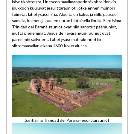
käyntikohteista, Unescon maailmanperintökohteidenkin
joukkoon kuuluvat jesuiittarauniot, jotka ennen muinoin
toimivat lähetysasemina. Alueita on kaksi, ja niille pääsee
samalla, kolmen ja puolen euron hintaisella lipulla. Santísima
Trinidad del Paraná-rauniot ovat niin sanotut päärauniot,
mutta pienemmät, Jesus de Tavarangüé-rauniot ovat
paremmin säilyneet. Lähetysasemat rakennettiin
siirtomaavallan aikana 1600-luvun alussa.
Santísima Trinidad del Paraná-jesuiittarauniot