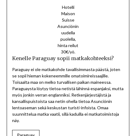
Hotelli
Maison
Suisse
Asunciónin
uudella
puolella,
hinta reilut
30€/yö.
Kenelle Paraguay sopii matkakohteeksi?
Paraguay ei ole matkakohde tavallisimmasta päästä, joten
se sopii hieman kokeneemmille omatoimireissaajille.
Toisaalta maa on melko turvallisen paikan maineessa.
Paraguaysta löytyy tietoa netistä lähinnä espanjaksi, mutta
myös jonkin verran englanniksi. Retkenjärjestäjistä ja
kansallispuistoista saa netin ohella tietoa Asunciónin
lentoaseman sekä keskustan turisti-infoista. Omaa
suunnittelua matka vaatii, sillä k
aduilla ei matkatoimistoja
näy.
Paraguay