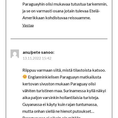
Paraguayhin olisi mukavaa tutustua tarkemmin,
ja se on varmasti osana jotain tulevaa Etelä-
Amerikkaan kohdistuvaa reissuamme.
Vastaa
anu/pete
sanoo:
13.11.2022 15:42
Riippuu varmaan siitä, mistä tilastoista katsoo.
Englanninkielisen Paraguayn matkailusta
kertovan sivuston mukaan Paraguay olisi
vähiten turistinen maa. Surinamessa kyllä näkyi
aika paljon varsinkin hollantilaisia turisteja.
Guyanassa ei käyty kuin rajan tuntumassa,
mutta onhan siellä ne hienot putoukset…
Paraguayssa ei oikein ole mitään