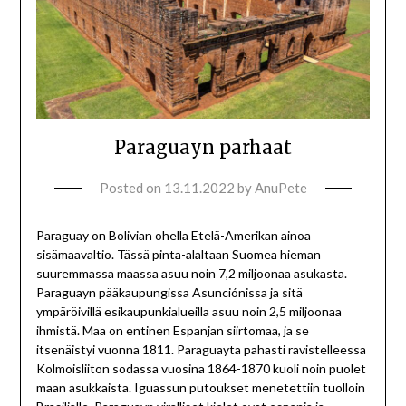
Paraguayn parhaat
Posted on
13.11.2022
by
AnuPete
Paraguay on Bolivian ohella Etelä-Amerikan ainoa
sisämaavaltio. Tässä pinta-alaltaan Suomea hieman
suuremmassa maassa asuu noin 7,2 miljoonaa asukasta.
Paraguayn pääkaupungissa Asunciónissa ja sitä
ympäröivillä esikaupunkialueilla asuu noin 2,5 miljoonaa
ihmistä. Maa on entinen Espanjan siirtomaa, ja se
itsenäistyi vuonna 1811. Paraguayta pahasti ravistelleessa
Kolmoisliiton sodassa vuosina 1864-1870 kuoli noin puolet
maan asukkaista. Iguassun putoukset menetettiin tuolloin