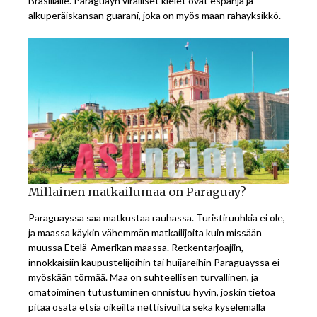
Brasilialle. Paraguayn viralliset kielet ovat espanja ja
alkuperäiskansan guaraní, joka on myös maan rahayksikkö.
Millainen matkailumaa on Paraguay?
Paraguayssa saa matkustaa rauhassa. Turistiruuhkia ei ole,
ja maassa käykin vähemmän matkailijoita kuin missään
muussa Etelä-Amerikan maassa. Retkentarjoajiin,
innokkaisiin kaupustelijoihin tai huijareihin Paraguayssa ei
myöskään törmää. Maa on suhteellisen turvallinen, ja
omatoiminen tutustuminen onnistuu hyvin, joskin tietoa
pitää osata etsiä oikeilta nettisivuilta sekä kyselemällä