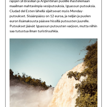
rajojen yli Brasilian ja Argentiinan puolille ihastelemaan
maailman mahtavimpia vesiputouksia, Iguassun putouksia.
Ciudad del Esten lähellä sijaitsevat myös Monday-
putoukset. Sisäänpääsy on 12 euroa, ja neljän ja puolen
euron lisämaksusta pääsee hissillä putousten juurelle.
Putoukset jäävät Iguassun putousten varjoon, mutta niihin
saa tutustua ilman turistiruuhkia.