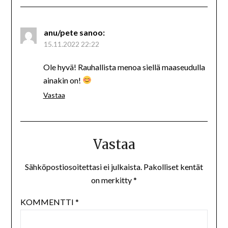
anu/pete
sanoo:
15.11.2022 22:22
Ole hyvä! Rauhallista menoa siellä maaseudulla
ainakin on!
Vastaa
Vastaa
Sähköpostiosoitettasi ei julkaista.
Pakolliset kentät
on merkitty
*
KOMMENTTI
*