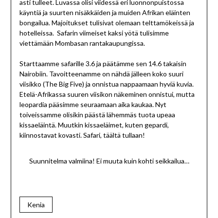
asti tulleet. Luvassa olisi viidessä eri luonnonpuistossa
käyntiä ja suurten nisäkkäiden ja muiden Afrikan eläinten
bongailua. Majoitukset tulisivat olemaan telttamökeissä ja
hotelleissa. Safarin viimeiset kaksi yötä tulisimme
viettämään Mombasan rantakaupungissa.
Starttaamme safarille 3.6 ja päätämme sen 14.6 takaisin
Nairobiin. Tavoitteenamme on nähdä jälleen koko suuri
viisikko (The Big Five) ja onnistua nappaamaan hyviä kuvia.
Etelä-Afrikassa suuren viisikon näkeminen onnistui, mutta
leopardia pääsimme seuraamaan aika kaukaa. Nyt
toiveissamme olisikin päästä lähemmäs tuota upeaa
kissaeläintä. Muutkin kissaeläimet, kuten gepardi,
kiinnostavat kovasti. Safari, täältä tullaan!
Suunnitelma valmiina! Ei muuta kuin kohti seikkailua…
Kenia