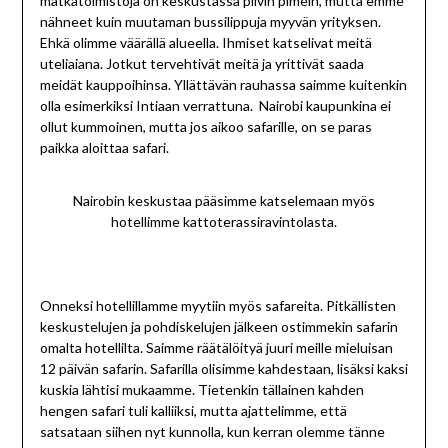
matkatoimistoja on keskustassa pilvin pimein, mutta emme
nähneet kuin muutaman bussilippuja myyvän yrityksen.
Ehkä olimme väärällä alueella. Ihmiset katselivat meitä
uteliaiana. Jotkut tervehtivät meitä ja yrittivät saada
meidät kauppoihinsa. Yllättävän rauhassa saimme kuitenkin
olla esimerkiksi Intiaan verrattuna. Nairobi kaupunkina ei
ollut kummoinen, mutta jos aikoo safarille, on se paras
paikka aloittaa safari.
Nairobin keskustaa pääsimme katselemaan myös
hotellimme kattoterassiravintolasta.
Onneksi hotellillamme myytiin myös safareita. Pitkällisten
keskustelujen ja pohdiskelujen jälkeen ostimmekin safarin
omalta hotellilta. Saimme räätälöityä juuri meille mieluisan
12 päivän safarin. Safarilla olisimme kahdestaan, lisäksi kaksi
kuskia lähtisi mukaamme. Tietenkin tällainen kahden
hengen safari tuli kalliiksi, mutta ajattelimme, että
satsataan siihen nyt kunnolla, kun kerran olemme tänne