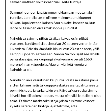
samaan matkaan voi tuhraantua useita tunteja.
Saimme huoneen ja pääsimme nukkumaan muutamaksi
tunniksi. Lennolla tosin olimme molemmat nukkuneet
hiukan. Jopa lentopelkoinen Anu nukahti koneessa, kun
lento oli tasainen eikä ilmakuoppia juuri ollut.
Nairobissa saimme pitkästä aikaa kaivaa esiin pitkät
vaatteet, kun lämpötilat tippuivat 20 asteen verran Intian
lukemista. Päivisin lämpötila kipusi vain 23 asteeseen, yöllä
se tippui jopa 15 asteeseen. Vaikka Nairobi sijaitsee lähellä
päiväntasaajaa, on kaupungin korkeusero peräti 1660m
merenpinnan yläpuolella. Alue on ylänköä, vuoria ei
Nairobissa ole.
Nairobi on aika vaarallinen kaupunki. Vasta muutama päivä
sitten luimme netistä kauppakeskuksessa tapahtuneesta
pommi-iskusta ja varkaitakin on. Päiväsaikaan uskalsimme
kävellä hotellilta keskustaan, mutta pimeällä kaduille ei ollut
asiaa. Etsimme matkatoimistoja, joista olisimme voineet
kysellä safareiden hintoja. Ajattelimme, että