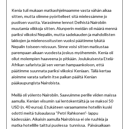
Kenia tuli mukaan matkaohjelmaamme vasta vähän aikaa
sitten, mutta olimme pyöritelleet sitä mielessämme jo
puolisen vuotta. Varasimme lennot Delhistä Nairobiin
muutamia viikkoja sitten. Alunperin meidän oli määrä mennä
pariksi viikoksi Nepaliin, mutta sadekauden ja mahdollisten
lakkojen ja mielenosoitusten vuoksi päätimme lykätä
Nepalin toiseen reissuun. Sinne voisi sitten matkustaa
parempaan aikaan vuodesta joskus myöhemmin. Kenia oli
ollut molempien haaveena jo pitkään. Joulukuisesta Etelä-
Afrikan safarista jäi sen verran hampaankoloon, että
päätimme suunnata pariksi viikoksi Keniaan. Tällä kertaa
aioimme varata safarin itse paikan päältä Kenian
pääkaupungista Nairobista.
Meillä oli yölento Nairobiin. Saavuimme perille viiden maissa
aamulla. Kenian viisumin sai lentokentältä ja se maksoi 50
USD (n. 40 euroa). Etukäteen varaamamme hotellin kuski
odotti meitä tuloaulassa ”Petri Rahkonen”- lappu
kädessään. Aikaisin aamulla Nairobissa ei ole ruuhkia ja
matka hotellille taittui puolessa tunnissa. Päiväsaikaan