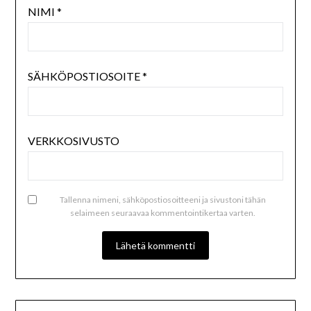
NIMI
*
SÄHKÖPOSTIOSOITE
*
VERKKOSIVUSTO
Tallenna nimeni, sähköpostiosoitteeni ja sivustoni tähän
selaimeen seuraavaa kommentointikertaa varten.