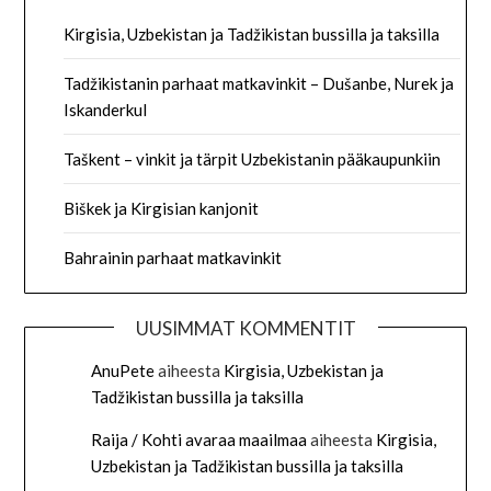
Kirgisia, Uzbekistan ja Tadžikistan bussilla ja taksilla
Tadžikistanin parhaat matkavinkit – Dušanbe, Nurek ja
Iskanderkul
Taškent – vinkit ja tärpit Uzbekistanin pääkaupunkiin
Biškek ja Kirgisian kanjonit
Bahrainin parhaat matkavinkit
UUSIMMAT KOMMENTIT
AnuPete
aiheesta
Kirgisia, Uzbekistan ja
Tadžikistan bussilla ja taksilla
Raija / Kohti avaraa maailmaa
aiheesta
Kirgisia,
Uzbekistan ja Tadžikistan bussilla ja taksilla