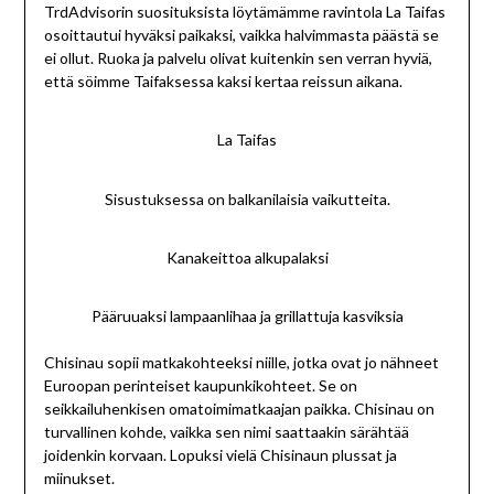
TrdAdvisorin suosituksista löytämämme ravintola La Taifas
osoittautui hyväksi paikaksi, vaikka halvimmasta päästä se
ei ollut. Ruoka ja palvelu olivat kuitenkin sen verran hyviä,
että söimme Taifaksessa kaksi kertaa reissun aikana.
La Taifas
Sisustuksessa on balkanilaisia vaikutteita.
Kanakeittoa alkupalaksi
Pääruuaksi lampaanlihaa ja grillattuja kasviksia
Chisinau sopii matkakohteeksi niille, jotka ovat jo nähneet
Euroopan perinteiset kaupunkikohteet. Se on
seikkailuhenkisen omatoimimatkaajan paikka. Chisinau on
turvallinen kohde, vaikka sen nimi saattaakin särähtää
joidenkin korvaan. Lopuksi vielä Chisinaun plussat ja
miinukset.