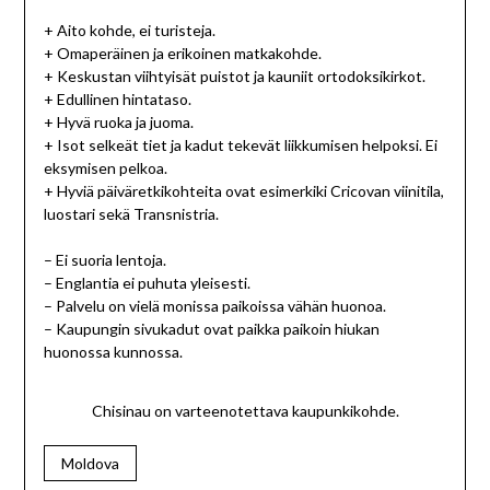
+ Aito kohde, ei turisteja.
+ Omaperäinen ja erikoinen matkakohde.
+ Keskustan viihtyisät puistot ja kauniit ortodoksikirkot.
+ Edullinen hintataso.
+ Hyvä ruoka ja juoma.
+ Isot selkeät tiet ja kadut tekevät liikkumisen helpoksi. Ei
eksymisen pelkoa.
+ Hyviä päiväretkikohteita ovat esimerkiki Cricovan viinitila,
luostari sekä Transnistria.
– Ei suoria lentoja.
– Englantia ei puhuta yleisesti.
– Palvelu on vielä monissa paikoissa vähän huonoa.
– Kaupungin sivukadut ovat paikka paikoin hiukan
huonossa kunnossa.
Chisinau on varteenotettava kaupunkikohde.
Moldova