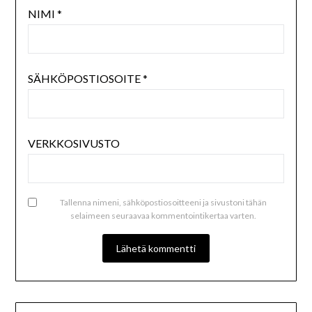
NIMI
*
SÄHKÖPOSTIOSOITE
*
VERKKOSIVUSTO
Tallenna nimeni, sähköpostiosoitteeni ja sivustoni tähän
selaimeen seuraavaa kommentointikertaa varten.