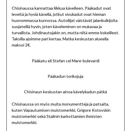
Chisinaussa kannattaa liikkua kävelleen. Pääkadut ovat
leveitä ja hyviä kävellä, jotkut sivukadut ovat hieman
huonommassa kunnossa. Autoilijat väistävät jalankulkijoita
suojateillä hyvin, joten käveleminen on mukavaa ja
turvallista. Johdinautojakin on, mutta niitä emme kokeilleet.
Taksilla ajoimme pari kertaa. Matka keskustan alueella
maksoi 2€.
Pääkatu eli Stefan cel Mare-bulevardi
Pääkadun torikojuja
Chisinaun keskustan ainoa kävelykadun pätkä
Chisinaussa on myös muita monumentteja ja patsaita,
kuten Vapautumisen muistomerkki, Grigore Kotovskin
muistomerkki sekä Stalinin karkottamien ihmisten
muistomerkki.