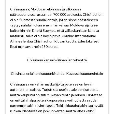
Chisinaussa, Moldovan eloisassa ja vilkkaassa
pääkaupungissa, asuu noin 700 000 asukasta. Chisinauhun
ei ole Suomesta suoria lentoja, joten sinne päästäkseen
täytyy nähdä hiukan enemmän vaivaa. Moldova sijaitsee
kuitenkin niin lähellä Suomea, että välilaskunkaan kanssa
matkustusaika ei ole kovin pitkä. Ukraine International
Airlines lentää Chisinauhun Kiovan kautta. Edestakaiset
liput maksavat noin 250 euroa.
Chisinaun kansainvälinen lentokenttä
Chisinau, erilainen kaupunkikohde. Kuvassa kaupungintalo
Chisinaussa on vähän matkailijoita, joten se on hyvin
autenttinen paikka. Turisti saa usein osakseen katseita,
mutta kaupunki on silti mukavan rento ja iloinen. Hintataso
on erittäin halpa, joten kaupungissa voi huoletta syödä
paremmassakin ravintolassa. Toki pikkurahallakin saa hyvää
ruokaa. Nähtävää on jonkun verran, mutta lähes kaikki