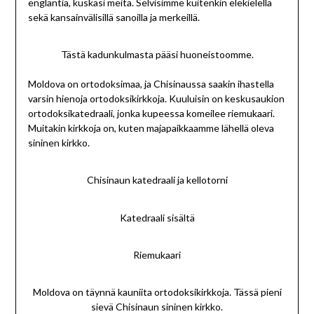
englantia, kuskasi meitä. Selvisimme kuitenkin elekielellä
sekä kansainvälisillä sanoilla ja merkeillä.
Tästä kadunkulmasta pääsi huoneistoomme.
Moldova on ortodoksimaa, ja Chisinaussa saakin ihastella
varsin hienoja ortodoksikirkkoja. Kuuluisin on keskusaukion
ortodoksikatedraali, jonka kupeessa komeilee riemukaari.
Muitakin kirkkoja on, kuten majapaikkaamme lähellä oleva
sininen kirkko.
Chisinaun katedraali ja kellotorni
Katedraali sisältä
Riemukaari
Moldova on täynnä kauniita ortodoksikirkkoja. Tässä pieni
sievä Chisinaun sininen kirkko.