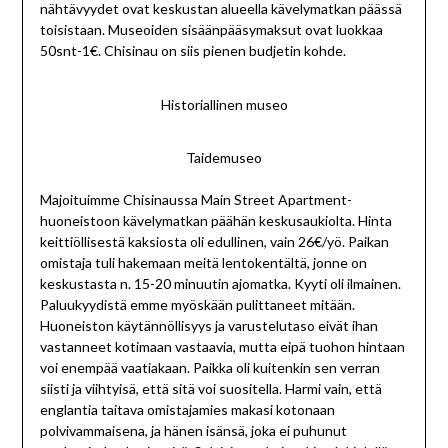
nähtävyydet ovat keskustan alueella kävelymatkan päässä
toisistaan. Museoiden sisäänpääsymaksut ovat luokkaa
50snt-1€. Chisinau on siis pienen budjetin kohde.
Historiallinen museo
Taidemuseo
Majoituimme Chisinaussa Main Street Apartment-
huoneistoon kävelymatkan päähän keskusaukiolta. Hinta
keittiöllisestä kaksiosta oli edullinen, vain 26€/yö. Paikan
omistaja tuli hakemaan meitä lentokentältä, jonne on
keskustasta n. 15-20 minuutin ajomatka. Kyyti oli ilmainen.
Paluukyydistä emme myöskään pulittaneet mitään.
Huoneiston käytännöllisyys ja varustelutaso eivät ihan
vastanneet kotimaan vastaavia, mutta eipä tuohon hintaan
voi enempää vaatiakaan. Paikka oli kuitenkin sen verran
siisti ja viihtyisä, että sitä voi suositella. Harmi vain, että
englantia taitava omistajamies makasi kotonaan
polvivammaisena, ja hänen isänsä, joka ei puhunut