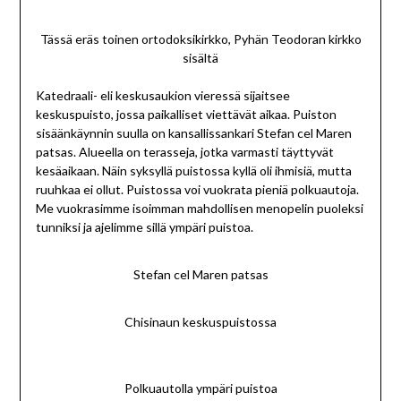
Tässä eräs toinen ortodoksikirkko, Pyhän Teodoran kirkko
sisältä
Katedraali- eli keskusaukion vieressä sijaitsee
keskuspuisto, jossa paikalliset viettävät aikaa. Puiston
sisäänkäynnin suulla on kansallissankari Stefan cel Maren
patsas. Alueella on terasseja, jotka varmasti täyttyvät
kesäaikaan. Näin syksyllä puistossa kyllä oli ihmisiä, mutta
ruuhkaa ei ollut. Puistossa voi vuokrata pieniä polkuautoja.
Me vuokrasimme isoimman mahdollisen menopelin puoleksi
tunniksi ja ajelimme sillä ympäri puistoa.
Stefan cel Maren patsas
Chisinaun keskuspuistossa
Polkuautolla ympäri puistoa