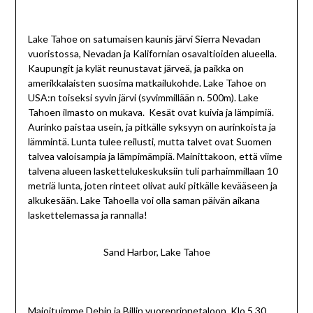
Lake Tahoe on satumaisen kaunis järvi Sierra Nevadan
vuoristossa, Nevadan ja Kalifornian osavaltioiden alueella.
Kaupungit ja kylät reunustavat järveä, ja paikka on
amerikkalaisten suosima matkailukohde. Lake Tahoe on
USA:n toiseksi syvin järvi (syvimmillään n. 500m). Lake
Tahoen ilmasto on mukava. Kesät ovat kuivia ja lämpimiä.
Aurinko paistaa usein, ja pitkälle syksyyn on aurinkoista ja
lämmintä. Lunta tulee reilusti, mutta talvet ovat Suomen
talvea valoisampia ja lämpimämpiä. Mainittakoon, että viime
talvena alueen laskettelukeskuksiin tuli parhaimmillaan 10
metriä lunta, joten rinteet olivat auki pitkälle kevääseen ja
alkukesään. Lake Tahoella voi olla saman päivän aikana
laskettelemassa ja rannalla!
Sand Harbor, Lake Tahoe
Majoituimme Debin ja Billin vuorenrinnetaloon. Klo 5.30