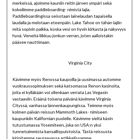
merkeissä, ajoimme kauniin reitin järven ympäri sekä
kokeilimme paddleboarding- nimistä lajia.
Paddleboardingissa seisotaan lainelaudan tapaisella
laudalla ja melotaan eteenpäin. Lake Tahoe on tähän lajiin
mitä sopivin paikka, koska vesi on hyvin kirkasta ja näkyvyys
hyvä. Veneitä liikkuu jonkun verran, joten aalloistakin
pääsee nauttimaan.
Virginia City
Kävimme myös Renossa kaupoilla ja uusimassa automme
vuokraussopimuksen sekä katsomassa Renon kasinoita,
joita ei kylläkään voi ollenkaan verrata Las Vegasin
vastaaviin. Eräänä toisena päivänä kävimme Virginia
Cityssä, vanhassa lännenkaupungissa. Teimme myös
kolmen päivän reissun Mammoth Lakes- nimiseen
kaupunkiin Kalifornian puolelle. Kävimme sieltä käsin
tutustumassa Yosemiteen, joka on USA:n yksi
tunnetuimmista kansallispuistoista. Tästä reissusta
kirjoitamme seuraavassa artikkelissamme.