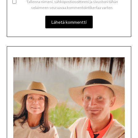
Tallenna nimeni, sähköpostiosoitteeni ja sivustoni tähän
selaimeen seuraavaa kommentointikertaa varten.