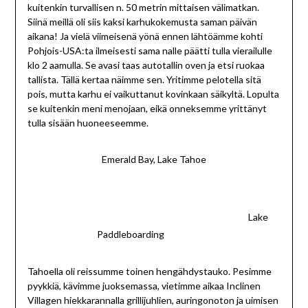
kuitenkin turvallisen n. 50 metrin mittaisen välimatkan.
Siinä meillä oli siis kaksi karhukokemusta saman päivän
aikana! Ja vielä viimeisenä yönä ennen lähtöämme kohti
Pohjois-USA:ta ilmeisesti sama nalle päätti tulla vierailulle
klo 2 aamulla. Se avasi taas autotallin oven ja etsi ruokaa
tallista. Tällä kertaa näimme sen. Yritimme pelotella sitä
pois, mutta karhu ei vaikuttanut kovinkaan säikyltä. Lopulta
se kuitenkin meni menojaan, eikä onneksemme yrittänyt
tulla sisään huoneeseemme.
Emerald Bay, Lake Tahoe
Lake
Paddleboarding
Tahoella oli reissumme toinen hengähdystauko. Pesimme
pyykkiä, kävimme juoksemassa, vietimme aikaa Inclinen
Villagen hiekkarannalla grillijuhlien, auringonoton ja uimisen