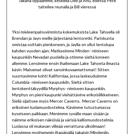
Takana oppaamme, keskellä Deb ja Anu, edessä Pete
taiteilee reunalla ja Bill vieressä
Yksi mieleenpainuvimmista kokemuksista Lake Tahoella oli
Brendan ja Jayn meille järjestämä lentoretki. Pariskunta
omistaa osittain pienkoneen, ja Jaylla on ollut lentolupa
kahden vuoden ajan. Matkasimme Minden- nimiseen
kaupunkiin Nevadan puolella ja otimme sieltä koneen
allemme. Lensimme ensin ihailemaan Lake Tahoeta ilmasta
käsin. Maisemat olivat sanoinkuvaamattomat! Sitten
suuntasimme kohti Kaliforniaa, jossa laskeuduimme
Columbia- nimiseen kaupunkiin. Sieltä sitten
lentokenttäkyydillä Myrphys- nimiseen kaupunkiin.
Myrphys on pieni kaupunki viehättävine erikoisliikkeineen.
Siellä sijaitsee myös Mercer Caverns. Mercer Caverns on
erikoinen luolamuodostelma. Kävimme tutustumassa
kyseiseen paikkaan. Menimme syvälle maan sisään ja
näimme erikoisen näköisiä ja värisiä kalliomuodostelmia.
Luolassa oli mukavan viileää verrattuna ulkoilmaan!
Lensimme myöhemmin iltapäivällä takaisin Mindeniin,