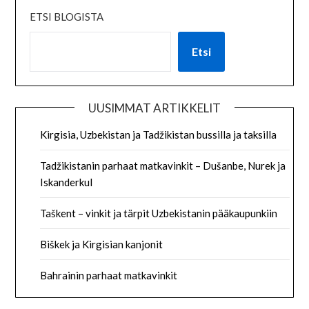
ETSI BLOGISTA
Etsi
UUSIMMAT ARTIKKELIT
Kirgisia, Uzbekistan ja Tadžikistan bussilla ja taksilla
Tadžikistanin parhaat matkavinkit – Dušanbe, Nurek ja
Iskanderkul
Taškent – vinkit ja tärpit Uzbekistanin pääkaupunkiin
Biškek ja Kirgisian kanjonit
Bahrainin parhaat matkavinkit