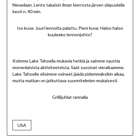
Nevadaan. Lento takaisin ilman kierrosta järven yläpuolella
kesti n. 40 min.
Iso kuva: Juuri lennolta palattu. Pieni kuva: Haloo haloo
kuuleeko lennonjohto?
Koimme Lake Tahoella mukavia hetkiä ja saimme nauttia
monenlaisista aktiviteeteista. Säät suosivat vierailuamme.
Lake Tahoelle olisimme voineet jäädä pidemmäksikin aikaa,
mutta matkan on jatkuttava suunnitelmien mukaisesti.
Grillijuhlat rannalla
USA