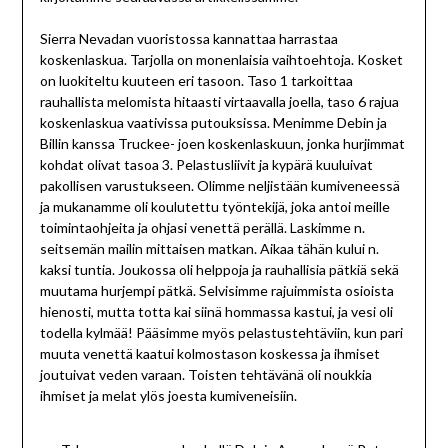
Sierra Nevadan vuoristossa kannattaa harrastaa
koskenlaskua. Tarjolla on monenlaisia vaihtoehtoja. Kosket
on luokiteltu kuuteen eri tasoon. Taso 1 tarkoittaa
rauhallista melomista hitaasti virtaavalla joella, taso 6 rajua
koskenlaskua vaativissa putouksissa. Menimme Debin ja
Billin kanssa Truckee- joen koskenlaskuun, jonka hurjimmat
kohdat olivat tasoa 3. Pelastusliivit ja kypärä kuuluivat
pakollisen varustukseen. Olimme neljistään kumiveneessä
ja mukanamme oli koulutettu työntekijä, joka antoi meille
toimintaohjeita ja ohjasi venettä perällä. Laskimme n.
seitsemän mailin mittaisen matkan. Aikaa tähän kului n.
kaksi tuntia. Joukossa oli helppoja ja rauhallisia pätkiä sekä
muutama hurjempi pätkä. Selvisimme rajuimmista osioista
hienosti, mutta totta kai siinä hommassa kastui, ja vesi oli
todella kylmää! Pääsimme myös pelastustehtäviin, kun pari
muuta venettä kaatui kolmostason koskessa ja ihmiset
joutuivat veden varaan. Toisten tehtävänä oli noukkia
ihmiset ja melat ylös joesta kumiveneisiin.