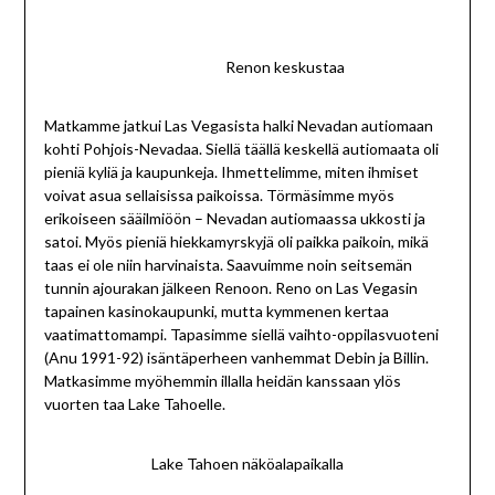
Renon keskustaa
Matkamme jatkui Las Vegasista halki Nevadan autiomaan
kohti Pohjois-Nevadaa. Siellä täällä keskellä autiomaata oli
pieniä kyliä ja kaupunkeja. Ihmettelimme, miten ihmiset
voivat asua sellaisissa paikoissa. Törmäsimme myös
erikoiseen sääilmiöön – Nevadan autiomaassa ukkosti ja
satoi. Myös pieniä hiekkamyrskyjä oli paikka paikoin, mikä
taas ei ole niin harvinaista. Saavuimme noin seitsemän
tunnin ajourakan jälkeen Renoon. Reno on Las Vegasin
tapainen kasinokaupunki, mutta kymmenen kertaa
vaatimattomampi. Tapasimme siellä vaihto-oppilasvuoteni
(Anu 1991-92) isäntäperheen vanhemmat Debin ja Billin.
Matkasimme myöhemmin illalla heidän kanssaan ylös
vuorten taa Lake Tahoelle.
Lake Tahoen näköalapaikalla