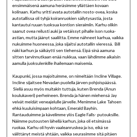
ensimmäisenä aamuna heräsimme yllättäen kovaan
kolinaan. Karhu yritti avata autotallin nosto-ovea, koska
autotallissa oli tyhjä koiranruokien säilytysastia, josta
kantautui ruuan tuoksua kontion sieraimiin. Karhu olikin
saanut ovea reilusti auki ja vetäissyt pihalle ison ruoka-
astian, mutta jäänyt saaliitta. Emme nähneet karhua, vaikka
nukuimme huoneessa, joka sijaitsi autotallin vieressä. Bill
näki karhun ja säikäytti sen tiehensä. Eipä sinä aamuna
sitten tarvinnutkaan enää nukkua, vaan lähdimme aikaisin
aamulla juoksulenkille ihailemaan maisemia.
Kaupunki, jossa majoituimme, on nimeltään Incline Village.
Incline sijaitsee Nevadan puolella järven pohjoispäässä.
Siellä asuu myös muitakin tuttuja, kuten Brenda (Anun
koulukaveri) perheineen. Brenda ja hänen miehensä Jay
veivät meidät veneajelulle järvelle. Menimme Lake Tahoen
ehkä kuuluisimpaan kohtaan, Emerald Bayhin.
Rantauduimme ja kävelimme ylös Eagle Falls- putouksille.
Näimme putousten lähellä karhun, joka oli etsimässä
ruokaa. Karhu oli hyvin vaaleanruskea ja iso, eikä se
välittänyt meistä yhtään, vaikka seurasimme sitä pitäen