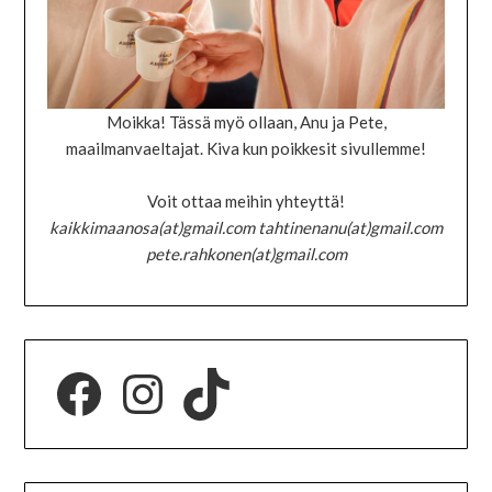
Moikka! Tässä myö ollaan, Anu ja Pete,
maailmanvaeltajat. Kiva kun poikkesit sivullemme!
Voit ottaa meihin yhteyttä!
kaikkimaanosa(at)gmail.com tahtinenanu(at)gmail.com
pete.rahkonen(at)gmail.com