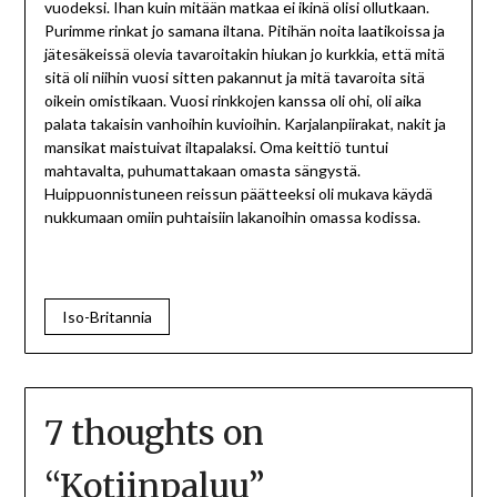
vuodeksi. Ihan kuin mitään matkaa ei ikinä olisi ollutkaan.
Purimme rinkat jo samana iltana. Pitihän noita laatikoissa ja
jätesäkeissä olevia tavaroitakin hiukan jo kurkkia, että mitä
sitä oli niihin vuosi sitten pakannut ja mitä tavaroita sitä
oikein omistikaan. Vuosi rinkkojen kanssa oli ohi, oli aika
palata takaisin vanhoihin kuvioihin. Karjalanpiirakat, nakit ja
mansikat maistuivat iltapalaksi. Oma keittiö tuntui
mahtavalta, puhumattakaan omasta sängystä.
Huippuonnistuneen reissun päätteeksi oli mukava käydä
nukkumaan omiin puhtaisiin lakanoihin omassa kodissa.
Iso-Britannia
7 thoughts on
“
Kotiinpaluu
”