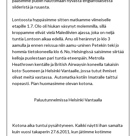
pääsimme pubiin nauttimaan hyvästä englantilaisesta
siideristä ja ruuasta.
Lontoosta hyppäsimme sitten matkamme viimeiselle
etapille 1.7. Olo oli hiukan väsynyt molemmilla, sillä
kroppamme elivät vielä Malediivien ajassa, joka on neljä
tuntia Lontoon aikaa edellä. Anu oli herännyt jo klo 3
aamulla ja ennen reissua niin aamu-uninen Petekin teki jo
hommia tietokoneella klo 6. No, Helsingissä saisimme siirtää
kelloja puolestaan pari tuntia eteenpäin. Metrolla
Heathrown kentälle ja British Airwaysin koneella takaisin
koto-Suomeen ja Helsinki-Vantaalle, jossa tutut ihmiset
olivat meitä vastassa. Automatka kotiin Imatralle taittui
nopeasti. Pian huomasimme olevan kotona.
Paluutunnelmissa Helsinki-Vantaalla
Kotona aika tuntui pysähtyneen. Kaikki näytti ihan samalta
kuin vuosi takaperin 27.6.2011, kun jätimme kotimme