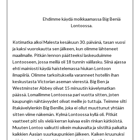
Ehdimme käydä moikkaamassa Big Beniä
Lontoossa.
Kotimatka alkoi Malesta kesäkuun 30. päivänä, tasan vuosi
ja kaksi vuorokautta sen jälkeen, kun olimme lähteneet
maailmalle. Pitkän lennon päätteeksi laskeuduimme
Lontooseen, jossa meillä oli 18 tunnin välilasku. Siinä ajassa
ehti mainiosti käydä haistelemassa hiukan Lontoon
ilmapiiriä. Olimme tarkoituksella varanneet hotellin ihan
keskustasta Victorian aseman vierestä. Big Ben ja
Westminster Abbey olivat 15 minuutin kävelymatkan
päässä. Lomailimme Lontoossa pari vuotta sitten, joten
kaupungin nähtävyydet olivat meille jo tuttuja. Teimme silti
iltakävelylenkin Big Benille, joka ei ollut muuttunut yhtään
sitten viime näkemän. Kylmä Lontoossa kyllä oli. Pitkät
vaatteet piti siis vielä kerran kaivaa esiin rinkan kätköistä.
Muuten Lontoo vaikutti oikein mukavalta ja siistiltä paikalta
kaikkien Aasian suurkaupunkien jälkeen. Kaiken kruunuksi