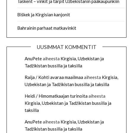
Taškent – vinkit ja tärpit Uzbekistanin pääkaupunkiin
Biškek ja Kirgisian kanjonit
Bahrainin parhaat matkavinkit
UUSIMMAT KOMMENTIT
AnuPete
aiheesta
Kirgisia, Uzbekistan ja
Tadžikistan bussilla ja taksilla
Raija / Kohti avaraa maailmaa
aiheesta
Kirgisia,
Uzbekistan ja Tadžikistan bussilla ja taksilla
Heidi / Himomatkaajan turinoita
aiheesta
Kirgisia, Uzbekistan ja Tadžikistan bussilla ja
taksilla
AnuPete
aiheesta
Kirgisia, Uzbekistan ja
Tadžikistan bussilla ja taksilla