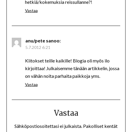
hetkiä/kokemuksia reissullanne?!
Vastaa
anu/pete
sanoo:
5.7.2012 6:21
Kiitokset teille kaikille! Blogia oli myös ilo
kirjoittaa! Julkaisemme tänään artikkelin, jossa
on vähän noita parhaita paikkoja yms.
Vastaa
Vastaa
Sähköpostiosoitettasi ei julkaista.
Pakolliset kentät