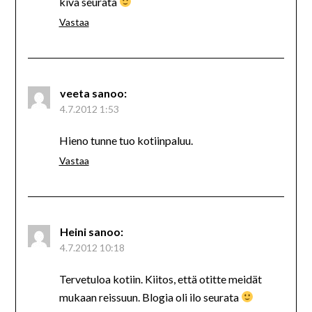
kiva seurata
Vastaa
veeta
sanoo:
4.7.2012 1:53
Hieno tunne tuo kotiinpaluu.
Vastaa
Heini
sanoo:
4.7.2012 10:18
Tervetuloa kotiin. Kiitos, että otitte meidät
mukaan reissuun. Blogia oli ilo seurata