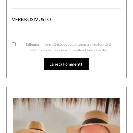
VERKKOSIVUSTO
Tallenna nimeni, sähköpostiosoitteeni ja sivustoni tähän
selaimeen seuraavaa kommentointikertaa varten.