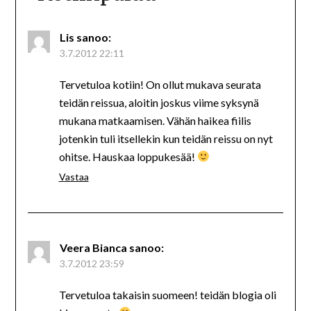
Lis
sanoo:
3.7.2012 22:11
Tervetuloa kotiin! On ollut mukava seurata
teidän reissua, aloitin joskus viime syksynä
mukana matkaamisen. Vähän haikea fiilis
jotenkin tuli itsellekin kun teidän reissu on nyt
ohitse. Hauskaa loppukesää!
Vastaa
Veera Bianca
sanoo:
3.7.2012 23:59
Tervetuloa takaisin suomeen! teidän blogia oli