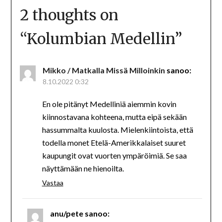
2 thoughts on
“
Kolumbian Medellin
”
Mikko / Matkalla Missä Milloinkin
sanoo:
8.10.2022 0:32
En ole pitänyt Medelliniä aiemmin kovin
kiinnostavana kohteena, mutta eipä sekään
hassummalta kuulosta. Mielenkiintoista, että
todella monet Etelä-Amerikkalaiset suuret
kaupungit ovat vuorten ympäröimiä. Se saa
näyttämään ne hienoilta.
Vastaa
anu/pete
sanoo: