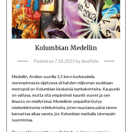
Kolumbian Medellin
Posted on
7.10.2022
by
AnuPete
Medellin, Andien vuorilla 1,5 km:n korkeudella
merenpinnasta sijaitseva yli kahden miljoonan asukkaan
metropoli on Kolumbian keskeisiä matkakohteita. Kaupunki
on valtava, mutta sitä ympäröivät kauniit vuoret ja sen
ilmasto on miellyttävä. Medellinin ympäriltä löytyy
mielenkiintoisia retkikohteita, joten muutama päivä tänne
kannattaa aikaa varata, jos Kolumbian matkalla tännepäin
suunnistaa.