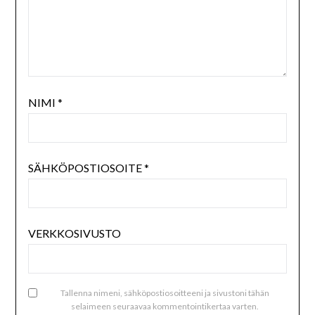
NIMI
*
SÄHKÖPOSTIOSOITE
*
VERKKOSIVUSTO
Tallenna nimeni, sähköpostiosoitteeni ja sivustoni tähän
selaimeen seuraavaa kommentointikertaa varten.