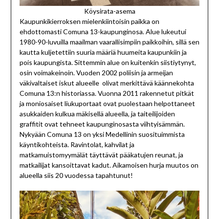
Köysirata-asema
Kaupunkikierroksen mielenkiintoisin paikka on
ehdottomasti Comuna 13-kaupunginosa. Alue lukeutui
1980-90-luvuilla maailman vaarallisimpiin paikkoihin, sillä sen
kautta kuljetettiin suuria määriä huumeita kaupunkiin ja
pois kaupungista. Sittemmin alue on kuitenkin siistiytynyt,
osin voimakeinoin. Vuoden 2002 poliisin ja armeijan
väkivaltaiset iskut alueelle
olivat merkittävä käännekohta
Comuna 13:n historiassa. Vuonna 2011 rakennetut pitkät
ja moniosaiset liukuportaat ovat puolestaan helpottaneet
asukkaiden kulkua mäkisellä alueella, ja taiteilijoiden
graffitit ovat tehneet kaupunginosasta viihtyisämmän.
Nykyään Comuna 13 on yksi Medellinin suosituimmista
käyntikohteista. Ravintolat, kahvilat ja
matkamuistomyymälät täyttävät pääkatujen reunat, ja
matkailijat kansoittavat kadut. Aikamoisen hurja muutos on
alueella siis 20 vuodessa tapahtunut!