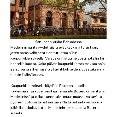
San Josén kirkko Pobladossa
Medellinin nähtävyydet sijaitsevat kaukana toisistaan,
joten paras vaihtoehto on tutustua niihin
kaupunkikierroksella. Varaus onnistuu helposti hotellin tai
hostellin kautta. Koko päivän kaupunkikierros maksaa noin
22 euroa, ja siihen sisältyy käyntikohteiden, opastuksen ja
bussin lisäksi lounas.
Kaupunkikierroksella käydään Boteron aukiolla.
Taidemaalari ja kuvanveistäjä Fernando Botero on syntynyt
Medellinissä ja tullut tunnetuksi muun muassa valtavista
pyöreämuotoisista patsaistaan. Näitä patsaita on monilla
julkisilla paikoilla, kuten Medellinin keskustassa Boteron
aukiolla.