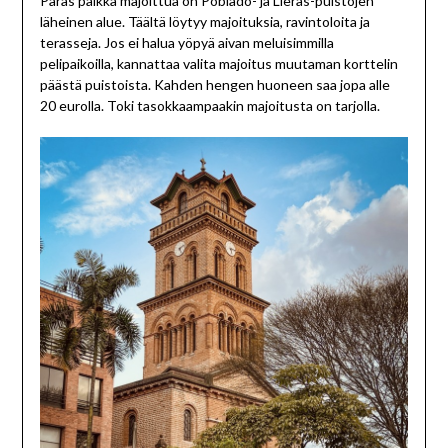
Paras paikka majoittua on Poblado- ja Lleras-puistojen
läheinen alue. Täältä löytyy majoituksia, ravintoloita ja
terasseja. Jos ei halua yöpyä aivan meluisimmilla
pelipaikoilla, kannattaa valita majoitus muutaman korttelin
päästä puistoista. Kahden hengen huoneen saa jopa alle
20 eurolla. Toki tasokkaampaakin majoitusta on tarjolla.