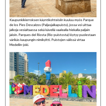
Kaupunkikierroksen käyntikohteisiin kuuluu myös Parque
de los Pies Descalzos (Paljasjalkapuisto), jossa voi uittaa
jalkoja vesialtaassa sekä kävellä vaalealla hiekalla paljain
jaloin. Parques del Ríosta (Río-puistosta) löytyy puolestaan
värikäs kaupungin nimikyltti. Puistojen välissä virtaa
Medellin-joki.