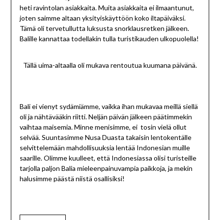
heti ravintolan asiakkaita. Muita asiakkaita ei ilmaantunut,
joten saimme altaan yksityiskäyttöön koko iltapäiväksi.
Tämä oli tervetullutta luksusta snorklausretken jälkeen.
Balille kannattaa todellakin tulla turistikauden ulkopuolella!
Tällä uima-altaalla oli mukava rentoutua kuumana päivänä.
Bali ei vienyt sydämiämme, vaikka ihan mukavaa meillä siellä
oli ja nähtävääkin riitti. Neljän päivän jälkeen päätimmekin
vaihtaa maisemia. Minne menisimme, ei tosin vielä ollut
selvää. Suuntasimme Nusa Duasta takaisin lentokentälle
selvittelemään mahdollisuuksia lentää Indonesian muille
saarille. Olimme kuulleet, että Indonesiassa olisi turisteille
tarjolla paljon Balia mieleenpainuvampia paikkoja, ja mekin
halusimme päästä niistä osallisiksi!