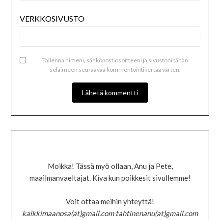
VERKKOSIVUSTO
Tallenna nimeni, sähköpostiosoitteeni ja sivustoni tähän
selaimeen seuraavaa kommentointikertaa varten.
Moikka! Tässä myö ollaan, Anu ja Pete,
maailmanvaeltajat. Kiva kun poikkesit sivullemme!
Voit ottaa meihin yhteyttä!
kaikkimaanosa(at)gmail.com tahtinenanu(at)gmail.com