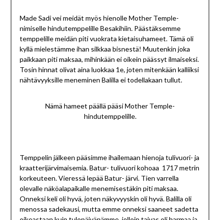
Made Sadi vei meidät myös hienolle Mother Temple-
nimiselle hindutemppelille Besakihiin. Päästäksemme
temppelille meidän piti vuokrata kietaisuhameet. Tämä oli
kyllä mielestämme ihan silkkaa bisnestä! Muutenkin joka
paikkaan piti maksaa, mihinkään ei oikein päässyt ilmaiseksi.
Tosin hinnat olivat aina luokkaa 1e, joten mitenkään kalliiksi
nähtävyyksille meneminen Balilla ei todellakaan tullut.
Nämä hameet päällä pääsi Mother Temple-
hindutemppelille.
Temppelin jälkeen pääsimme ihailemaan hienoja tulivuori- ja
kraatterijärvimaisemia. Batur- tulivuori kohoaa 1717 metrin
korkeuteen. Vieressä lepää Batur- järvi. Tien varrella
olevalle näköalapaikalle menemisestäkin piti maksaa.
Onneksi keli oli hyvä, joten näkyvyyskin oli hyvä. Balilla oli
menossa sadekausi, mutta emme onneksi saaneet sadetta
oikeastaan kuin tulopäivänämme, jolloin taivas oli harmaa ja