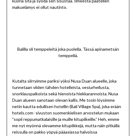
kuoria sitä ja syödä sen sisustaa. Ilmeestä päätellen
makuelämys ei ollut nautinto.
Balilla oli temppeleitä joka puolella. Tässä apinametsän
temppeliä.
Kutalta siirryimme pariksi yöksi Nusa Duan alueelle, joka
tunnetaan viiden tähden hotelleista, vesiurheilusta,
snorklauspaikoista sekä hienoista hiekkarannoista. Nusa
Duan alueen sanotaan olevan kallis. Me tosin löysimme
netin kautta edullisen hotellin (Bali Village Spa), joka erään
hotels.com- sivuston suomenkielisen arvostelun mukaan
”sopii reppumatkalaisille ja muille kitupiikeille.” Heh, emme
me nyt myönnä olevamme kitupiikkejä, mutta näin pitkällä
reissulla on pakko yöpyä pääasiassa halvoissa