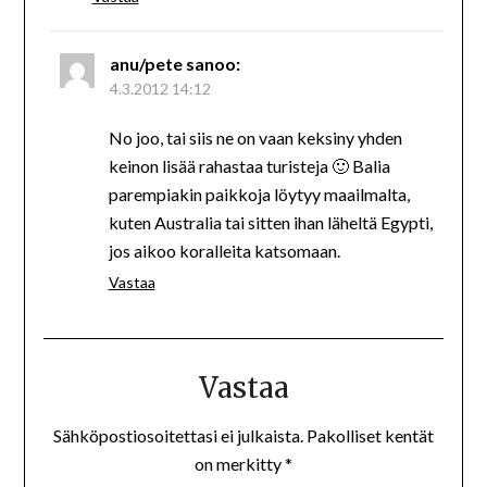
anu/pete
sanoo:
4.3.2012 14:12
No joo, tai siis ne on vaan keksiny yhden
keinon lisää rahastaa turisteja 🙂 Balia
parempiakin paikkoja löytyy maailmalta,
kuten Australia tai sitten ihan läheltä Egypti,
jos aikoo koralleita katsomaan.
Vastaa
Vastaa
Sähköpostiosoitettasi ei julkaista.
Pakolliset kentät
on merkitty
*