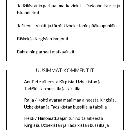
Tadžikistanin parhaat matkavinkit – Dušanbe, Nurek ja
Iskanderkul
Taškent – vinkit ja tärpit Uzbekistanin pääkaupunkiin
Biškek ja Kirgisian kanjonit
Bahrainin parhaat matkavinkit
UUSIMMAT KOMMENTIT
AnuPete
aiheesta
Kirgisia, Uzbekistan ja
Tadžikistan bussilla ja taksilla
Raija / Kohti avaraa maailmaa
aiheesta
Kirgisia,
Uzbekistan ja Tadžikistan bussilla ja taksilla
Heidi / Himomatkaajan turinoita
aiheesta
Kirgisia, Uzbekistan ja Tadžikistan bussilla ja