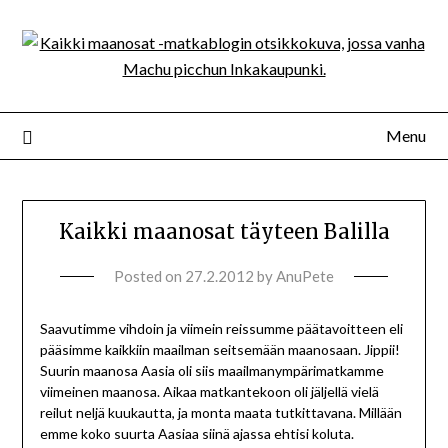
Menu
Kaikki maanosat täyteen Balilla
Posted on
27.2.2012
by
AnuPete
Saavutimme vihdoin ja viimein reissumme päätavoitteen eli
pääsimme kaikkiin maailman seitsemään maanosaan. Jippii!
Suurin maanosa Aasia oli siis maailmanympärimatkamme
viimeinen maanosa. Aikaa matkantekoon oli jäljellä vielä
reilut neljä kuukautta, ja monta maata tutkittavana. Millään
emme koko suurta Aasiaa siinä ajassa ehtisi koluta.