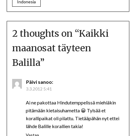
Indonesia
2 thoughts on “
Kaikki
maanosat täyteen
Balilla
”
Päivi
sanoo:
3.3.2012 5:41
Ai ne pakottaa Hindutemppelissä miehiäkin
pitämään kietaisuhametta 😀 Tylsää et
korallipaikat oli pilattu. Tietääpähän nyt ettei
lähde Balille korallien takia!
Vastaa