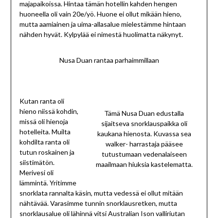
majapaikoissa. Hintaa tämän hotellin kahden hengen
huoneella oli vain 20e/yö. Huone ei ollut mikään hieno,
mutta aamiainen ja uima-allasalue mielestämme hintaan
nähden hyvät. Kylpylää ei nimestä huolimatta näkynyt.
Nusa Duan rantaa parhaimmillaan
Kutan ranta oli
hieno niissä kohdin,
Tämä Nusa Duan edustalla
missä oli hienoja
sijaitseva snorklauspaikka oli
hotelleita. Muilta
kaukana hienosta. Kuvassa sea
kohdilta ranta oli
walker- harrastaja pääsee
tutun roskainen ja
tutustumaan vedenalaiseen
siistimätön.
maailmaan hiuksia kastelematta.
Merivesi oli
lämmintä. Yritimme
snorklata rannalta käsin, mutta vedessä ei ollut mitään
nähtävää. Varasimme tunnin snorklausretken, mutta
snorklausalue oli lähinnä vitsi Australian Ison valliriutan