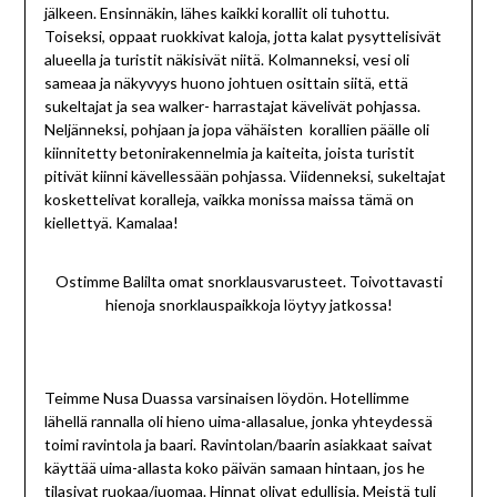
jälkeen. Ensinnäkin, lähes kaikki korallit oli tuhottu.
Toiseksi, oppaat ruokkivat kaloja, jotta kalat pysyttelisivät
alueella ja turistit näkisivät niitä. Kolmanneksi, vesi oli
sameaa ja näkyvyys huono johtuen osittain siitä, että
sukeltajat ja sea walker- harrastajat kävelivät pohjassa.
Neljänneksi, pohjaan ja jopa vähäisten korallien päälle oli
kiinnitetty betonirakennelmia ja kaiteita, joista turistit
pitivät kiinni kävellessään pohjassa. Viidenneksi, sukeltajat
koskettelivat koralleja, vaikka monissa maissa tämä on
kiellettyä. Kamalaa!
Ostimme Balilta omat snorklausvarusteet. Toivottavasti
hienoja snorklauspaikkoja löytyy jatkossa!
Teimme Nusa Duassa varsinaisen löydön. Hotellimme
lähellä rannalla oli hieno uima-allasalue, jonka yhteydessä
toimi ravintola ja baari. Ravintolan/baarin asiakkaat saivat
käyttää uima-allasta koko päivän samaan hintaan, jos he
tilasivat ruokaa/juomaa. Hinnat olivat edullisia. Meistä tuli