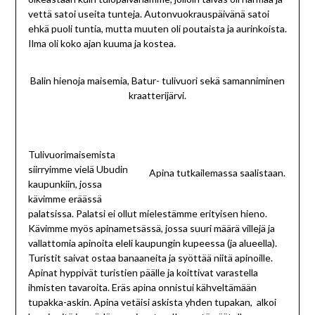
vettä satoi useita tunteja. Autonvuokrauspäivänä satoi
ehkä puoli tuntia, mutta muuten oli poutaista ja aurinkoista.
Ilma oli koko ajan kuuma ja kostea.
Balin hienoja maisemia, Batur- tulivuori sekä samanniminen
kraatterijärvi.
Tulivuorimaisemista
siirryimme vielä Ubudin
Apina tutkailemassa saalistaan.
kaupunkiin, jossa
kävimme eräässä
palatsissa. Palatsi ei ollut mielestämme erityisen hieno.
Kävimme myös apinametsässä, jossa suuri määrä villejä ja
vallattomia apinoita eleli kaupungin kupeessa (ja alueella).
Turistit saivat ostaa banaaneita ja syöttää niitä apinoille.
Apinat hyppivät turistien päälle ja koittivat varastella
ihmisten tavaroita. Eräs apina onnistui kähveltämään
tupakka-askin. Apina vetäisi askista yhden tupakan, alkoi