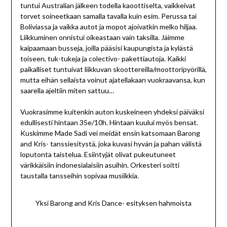
tuntui Australian jälkeen todella kaoottiselta, vaikkeivat
torvet soineetkaan samalla tavalla kuin esim. Perussa tai
Boliviassa ja vaikka autot ja mopot ajoivatkin melko hiljaa.
Liikkuminen onnistui oikeastaan vain taksilla. Jäimme
kaipaamaan busseja, joilla pääsisi kaupungista ja kylästä
toiseen, tuk-tukeja ja colectivo- pakettiautoja. Kaikki
paikalliset tuntuivat liikkuvan skoottereilla/moottoripyörillä,
mutta eihän sellaista voinut ajatellakaan vuokraavansa, kun
saarella ajeltiin miten sattuu…
Vuokrasimme kuitenkin auton kuskeineen yhdeksi päiväksi
edullisesti hintaan 35e/10h. Hintaan kuului myös bensat.
Kuskimme Made Sadi vei meidät ensin katsomaan Barong
and Kris- tanssiesitystä, joka kuvasi hyvän ja pahan välistä
loputonta taistelua. Esiintyjät olivat pukeutuneet
värikkäisiin indonesialaisiin asuihin. Orkesteri soitti
taustalla tansseihin sopivaa musiikkia.
Yksi Barong and Kris Dance- esityksen hahmoista