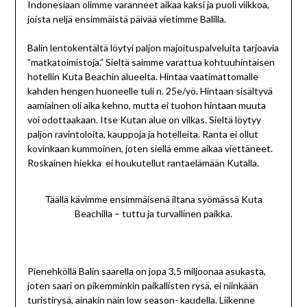
Indonesiaan olimme varanneet aikaa kaksi ja puoli viikkoa,
joista neljä ensimmäistä päivää vietimme Balilla.
Balin lentokentältä löytyi paljon majoituspalveluita tarjoavia
”matkatoimistoja.” Sieltä saimme varattua kohtuuhintaisen
hotellin Kuta Beachin alueelta. Hintaa vaatimattomalle
kahden hengen huoneelle tuli n. 25e/yö. Hintaan sisältyvä
aamiainen oli aika kehno, mutta ei tuohon hintaan muuta
voi odottaakaan. Itse Kutan alue on vilkas. Sieltä löytyy
paljon ravintoloita, kauppoja ja hotelleita. Ranta ei ollut
kovinkaan kummoinen, joten siellä emme aikaa viettäneet.
Roskainen hiekka ei houkutellut rantaelämään Kutalla.
Täällä kävimme ensimmäisenä iltana syömässä Kuta
Beachilla – tuttu ja turvallinen paikka.
Pienehköllä Balin saarella on jopa 3,5 miljoonaa asukasta,
joten saari on pikemminkin paikallisten rysä, ei niinkään
turistirysä, ainakin näin low season- kaudella. Liikenne