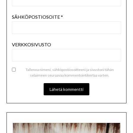
SÄHKÖPOSTIOSOITE
*
VERKKOSIVUSTO
Tallenna nimeni, sähköpostiosoitteeni ja sivustoni tähän
selaimeen seuraavaa kommentointikertaa varten.