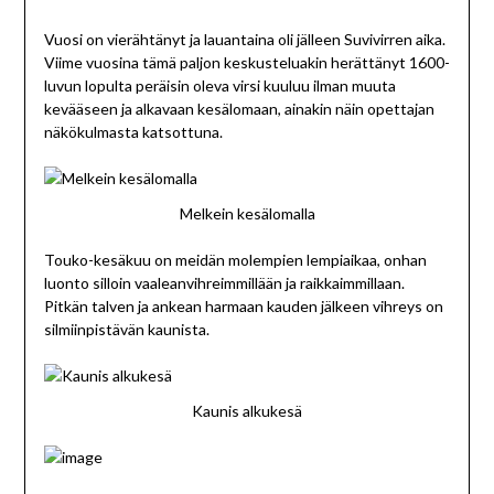
Vuosi on vierähtänyt ja lauantaina oli jälleen Suvivirren aika.
Viime vuosina tämä paljon keskusteluakin herättänyt 1600-
luvun lopulta peräisin oleva virsi kuuluu ilman muuta
kevääseen ja alkavaan kesälomaan, ainakin näin opettajan
näkökulmasta katsottuna.
Melkein kesälomalla
Touko-kesäkuu on meidän molempien lempiaikaa, onhan
luonto silloin vaaleanvihreimmillään ja raikkaimmillaan.
Pitkän talven ja ankean harmaan kauden jälkeen vihreys on
silmiinpistävän kaunista.
Kaunis alkukesä