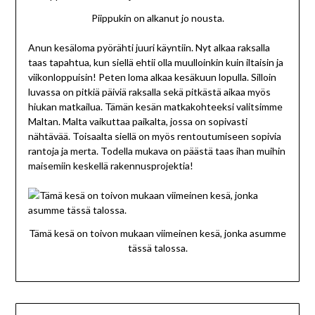
Piippukin on alkanut jo nousta.
Anun kesäloma pyörähti juuri käyntiin. Nyt alkaa raksalla
taas tapahtua, kun siellä ehtii olla muulloinkin kuin iltaisin ja
viikonloppuisin! Peten loma alkaa kesäkuun lopulla. Silloin
luvassa on pitkiä päiviä raksalla sekä pitkästä aikaa myös
hiukan matkailua. Tämän kesän matkakohteeksi valitsimme
Maltan. Malta vaikuttaa paikalta, jossa on sopivasti
nähtävää. Toisaalta siellä on myös rentoutumiseen sopivia
rantoja ja merta. Todella mukava on päästä taas ihan muihin
maisemiin keskellä rakennusprojektia!
Tämä kesä on toivon mukaan viimeinen kesä, jonka asumme
tässä talossa.