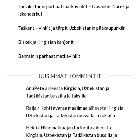
Tadžikistanin parhaat matkavinkit – Dušanbe, Nurek ja
Iskanderkul
Taškent – vinkit ja tärpit Uzbekistanin pääkaupunkiin
Biškek ja Kirgisian kanjonit
Bahrainin parhaat matkavinkit
UUSIMMAT KOMMENTIT
AnuPete
aiheesta
Kirgisia, Uzbekistan ja
Tadžikistan bussilla ja taksilla
Raija / Kohti avaraa maailmaa
aiheesta
Kirgisia,
Uzbekistan ja Tadžikistan bussilla ja taksilla
Heidi / Himomatkaajan turinoita
aiheesta
Kirgisia, Uzbekistan ja Tadžikistan bussilla ja