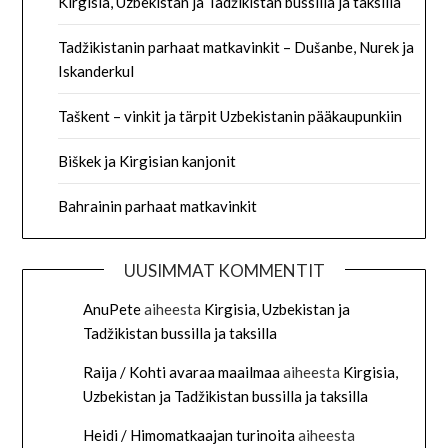
Kirgisia, Uzbekistan ja Tadžikistan bussilla ja taksilla
Tadžikistanin parhaat matkavinkit – Dušanbe, Nurek ja
Iskanderkul
Taškent – vinkit ja tärpit Uzbekistanin pääkaupunkiin
Biškek ja Kirgisian kanjonit
Bahrainin parhaat matkavinkit
UUSIMMAT KOMMENTIT
AnuPete
aiheesta
Kirgisia, Uzbekistan ja
Tadžikistan bussilla ja taksilla
Raija / Kohti avaraa maailmaa
aiheesta
Kirgisia,
Uzbekistan ja Tadžikistan bussilla ja taksilla
Heidi / Himomatkaajan turinoita
aiheesta