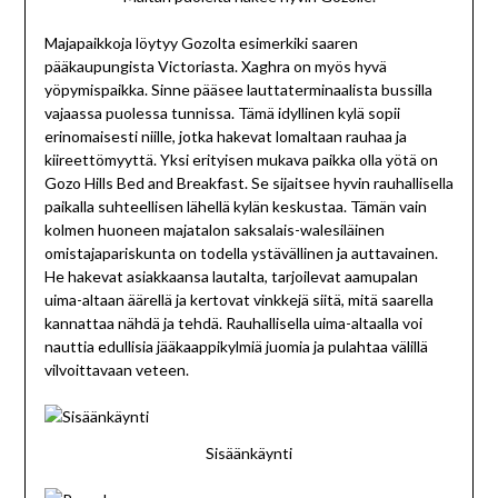
Majapaikkoja löytyy Gozolta esimerkiki saaren
pääkaupungista Victoriasta. Xaghra on myös hyvä
yöpymispaikka. Sinne pääsee lauttaterminaalista bussilla
vajaassa puolessa tunnissa. Tämä idyllinen kylä sopii
erinomaisesti niille, jotka hakevat lomaltaan rauhaa ja
kiireettömyyttä. Yksi erityisen mukava paikka olla yötä on
Gozo Hills Bed and Breakfast. Se sijaitsee hyvin rauhallisella
paikalla suhteellisen lähellä kylän keskustaa. Tämän vain
kolmen huoneen majatalon saksalais-walesiläinen
omistajapariskunta on todella ystävällinen ja auttavainen.
He hakevat asiakkaansa lautalta, tarjoilevat aamupalan
uima-altaan äärellä ja kertovat vinkkejä siitä, mitä saarella
kannattaa nähdä ja tehdä. Rauhallisella uima-altaalla voi
nauttia edullisia jääkaappikylmiä juomia ja pulahtaa välillä
vilvoittavaan veteen.
Sisäänkäynti