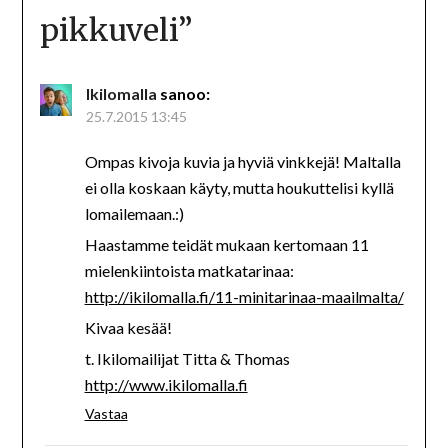
pikkuveli
”
Ikilomalla
sanoo:
25.7.2015 13:45
Ompas kivoja kuvia ja hyviä vinkkejä! Maltalla
ei olla koskaan käyty, mutta houkuttelisi kyllä
lomailemaan.:)
Haastamme teidät mukaan kertomaan 11
mielenkiintoista matkatarinaa:
http://ikilomalla.fi/11-minitarinaa-maailmalta/
Kivaa kesää!
t. Ikilomailijat Titta & Thomas
http://www.ikilomalla.fi
Vastaa