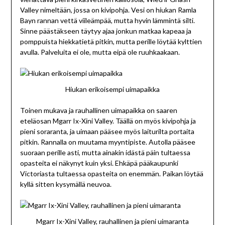
Valley nimeltään, jossa on kivipohja. Vesi on hiukan Ramla
Bayn rannan vettä viileämpää, mutta hyvin lämmintä silti.
Sinne päästäkseen täytyy ajaa jonkun matkaa kapeaa ja
pomppuista hiekkatietä pitkin, mutta perille löytää kylttien
avulla. Palveluita ei ole, mutta eipä ole ruuhkaakaan.
Hiukan erikoisempi uimapaikka
Toinen mukava ja rauhallinen uimapaikka on saaren
eteläosan Mgarr Ix-Xini Valley. Täällä on myös kivipohja ja
pieni soraranta, ja uimaan pääsee myös laiturilta portaita
pitkin. Rannalla on muutama myyntipiste. Autolla pääsee
suoraan perille asti, mutta ainakin idästä päin tultaessa
opasteita ei näkynyt kuin yksi. Ehkäpä pääkaupunki
Victoriasta tultaessa opasteita on enemmän. Paikan löytää
kyllä sitten kysymällä neuvoa.
Mgarr Ix-Xini Valley, rauhallinen ja pieni uimaranta