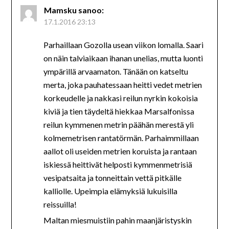
Mamsku
sanoo:
17.1.2016 23:13
Parhaillaan Gozolla usean viikon lomalla. Saari
on näin talviaikaan ihanan unelias, mutta luonti
ympärillä arvaamaton. Tänään on katseltu
merta, joka pauhatessaan heitti vedet metrien
korkeudelle ja nakkasi reilun nyrkin kokoisia
kiviä ja tien täydeltä hiekkaa Marsalfonissa
reilun kymmenen metrin päähän merestä yli
kolmemetrisen rantatörmän. Parhaimmillaan
aallot oli useiden metrien koruista ja rantaan
iskiessä heittivät helposti kymmenmetrisiä
vesipatsaita ja tonneittain vettä pitkälle
kalliolle. Upeimpia elämyksiä lukuisilla
reissuilla!
Maltan miesmuistiin pahin maanjäristyskin