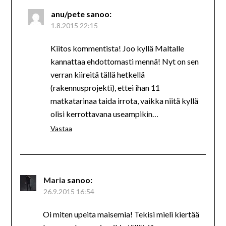
anu/pete
sanoo:
1.8.2015 22:15
Kiitos kommentista! Joo kyllä Maltalle
kannattaa ehdottomasti mennä! Nyt on sen
verran kiireitä tällä hetkellä
(rakennusprojekti), ettei ihan 11
matkatarinaa taida irrota, vaikka niitä kyllä
olisi kerrottavana useampikin…
Vastaa
Maria
sanoo:
26.9.2015 16:54
Oi miten upeita maisemia! Tekisi mieli kiertää