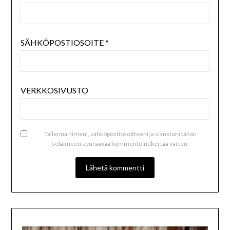
SÄHKÖPOSTIOSOITE
*
VERKKOSIVUSTO
Tallenna nimeni, sähköpostiosoitteeni ja sivustoni tähän
selaimeen seuraavaa kommentointikertaa varten.