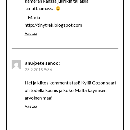
kameran kanssa juurikin tälläisiä
scouttaamassa
– Maria
http://tinytrek.blogspot.com
Vastaa
anu/pete
sanoo:
28.9.2015 9:36
Hei ja kiitos kommentistasi! Kyllä Gozon saari
oli todella kaunis ja koko Malta käymisen
arvoinen maa!
Vastaa