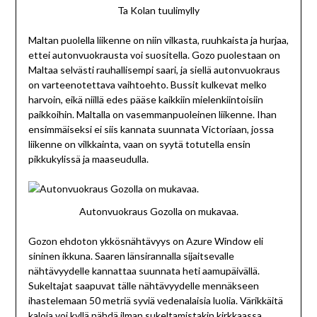
Ta Kolan tuulimylly
Maltan puolella liikenne on niin vilkasta, ruuhkaista ja hurjaa,
ettei autonvuokrausta voi suositella. Gozo puolestaan on
Maltaa selvästi rauhallisempi saari, ja siellä autonvuokraus
on varteenotettava vaihtoehto. Bussit kulkevat melko
harvoin, eikä niillä edes pääse kaikkiin mielenkiintoisiin
paikkoihin. Maltalla on vasemmanpuoleinen liikenne. Ihan
ensimmäiseksi ei siis kannata suunnata Victoriaan, jossa
liikenne on vilkkainta, vaan on syytä totutella ensin
pikkukylissä ja maaseudulla.
Autonvuokraus Gozolla on mukavaa.
Gozon ehdoton ykkösnähtävyys on Azure Window eli
sininen ikkuna. Saaren länsirannalla sijaitsevalle
nähtävyydelle kannattaa suunnata heti aamupäivällä.
Sukeltajat saapuvat tälle nähtävyydelle mennäkseen
ihastelemaan 50 metriä syviä vedenalaisia luolia. Värikkäitä
kaloja voi kyllä nähdä ilman sukeltamistakin kirkkaassa