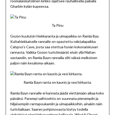
roomalaiskatolinen kirkko sijaitsee rauhallisella paikalla
Gharbin kylän kupeessa.
Ta Pinu
Gozon kuuluisin hiekkaranta ja uimapaikka on Ramla Bay.
Kultahiekkaiselle rannalle on opastettu näköalapaikka
Calypso’s Cave, josta saa otettua hyvän kokonaiskuvan
rannasta. Vaikka Gozon turistimäärät eivät yllä Maltan
vastaaviin, on Ramla Bayn rannalla silti väkeä melkoisen
paljon näin kesäloma-aikaan.
Ramla Bayn ranta on kaunis ja vesi kirkasta.
Ramla Bayn rannalle ei kannata jäädä viettämään aikaa koko
päiväksi. Parempi vaihtoehto on suunnata pienempiin ja
hiljaisempiin rantapoukamiin ja uimapaikkoihin, ainakin näin
turistiaikaan. Saaren pohjoisosasta löytyy todella
viehättävä pieni kirkasvetinen kalliosola, Wied il-Ghasri