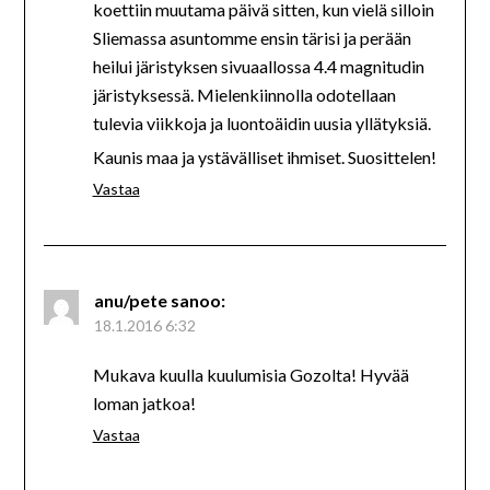
koettiin muutama päivä sitten, kun vielä silloin
Sliemassa asuntomme ensin tärisi ja perään
heilui järistyksen sivuaallossa 4.4 magnitudin
järistyksessä. Mielenkiinnolla odotellaan
tulevia viikkoja ja luontoäidin uusia yllätyksiä.
Kaunis maa ja ystävälliset ihmiset. Suosittelen!
Vastaa
anu/pete
sanoo:
18.1.2016 6:32
Mukava kuulla kuulumisia Gozolta! Hyvää
loman jatkoa!
Vastaa