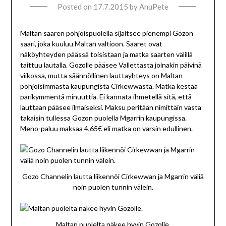
Posted on
17.7.2015
by
AnuPete
Maltan saaren pohjoispuolella sijaitsee pienempi Gozon
saari, joka kuuluu Maltan valtioon. Saaret ovat
näköyhteyden päässä toisistaan ja matka saarten välillä
taittuu lautalla. Gozolle pääsee Vallettasta joinakin päivinä
viikossa, mutta säännöllinen lauttayhteys on Maltan
pohjoisimmasta kaupungista Cirkewwasta. Matka kestää
parikymmentä minuuttia. Ei kannata ihmetellä sitä, että
lauttaan pääsee ilmaiseksi. Maksu peritään nimittäin vasta
takaisin tullessa Gozon puolella Mgarrin kaupungissa.
Meno-paluu maksaa 4,65€ eli matka on varsin edullinen.
Gozo Channelin lautta liikennöi Cirkewwan ja Mgarrin väliä
noin puolen tunnin välein.
Maltan puolelta näkee hyvin Gozolle.