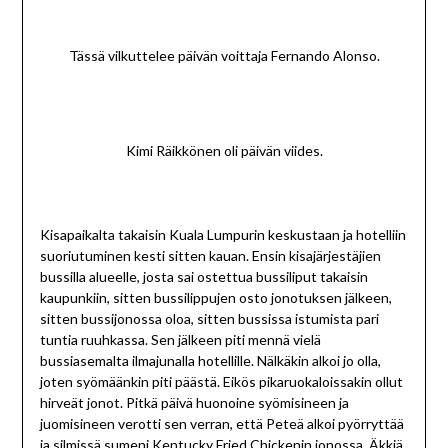
Tässä vilkuttelee päivän voittaja Fernando Alonso.
Kimi Räikkönen oli päivän viides.
Kisapaikalta takaisin Kuala Lumpurin keskustaan ja hotelliin
suoriutuminen kesti sitten kauan. Ensin kisajärjestäjien
bussilla alueelle, josta sai ostettua bussiliput takaisin
kaupunkiin, sitten bussilippujen osto jonotuksen jälkeen,
sitten bussijonossa oloa, sitten bussissa istumista pari
tuntia ruuhkassa. Sen jälkeen piti mennä vielä
bussiasemalta ilmajunalla hotellille. Nälkäkin alkoi jo olla,
joten syömäänkin piti päästä. Eikös pikaruokaloissakin ollut
hirveät jonot. Pitkä päivä huonoine syömisineen ja
juomisineen verotti sen verran, että Peteä alkoi pyörryttää
ja silmissä sumeni Kentucky Fried Chickenin jonossa. Äkkiä