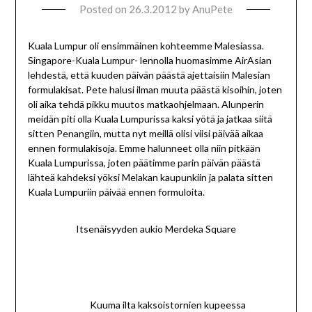
Posted on
26.3.2012
by
AnuPete
Kuala Lumpur oli ensimmäinen kohteemme Malesiassa.
Singapore-Kuala Lumpur- lennolla huomasimme AirAsian
lehdestä, että kuuden päivän päästä ajettaisiin Malesian
formulakisat. Pete halusi ilman muuta päästä kisoihin, joten
oli aika tehdä pikku muutos matkaohjelmaan. Alunperin
meidän piti olla Kuala Lumpurissa kaksi yötä ja jatkaa siitä
sitten Penangiin, mutta nyt meillä olisi viisi päivää aikaa
ennen formulakisoja. Emme halunneet olla niin pitkään
Kuala Lumpurissa, joten päätimme parin päivän päästä
lähteä kahdeksi yöksi Melakan kaupunkiin ja palata sitten
Kuala Lumpuriin päivää ennen formuloita.
Itsenäisyyden aukio Merdeka Square
Kuuma ilta kaksoistornien kupeessa