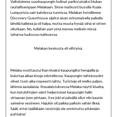
Vaihdoimme suurkaupungin hulinat pariksi piväksi hiukan
rauhallisempaan Melakaan. Sinne matkusti bussilla Kuala
Lumpurista vain kahdessa tunnissa. Melakan hotellimme
Discovery Guesthouse sijaitsi aivan erinomaisella paikalla
lähellä kaikkea ja oli halpa, mutta muuta hyvää siinä ei sitten
ollutkaan. No, kyllähän pari yötä menee melkein missä
tahansa luukussa nukkuessa.
Melakan keskusta oli viihtyisä.
Melaka osoittautui ihan kivaksi kaupungiksi hengailla ja
kuluttaa aikaa kisoja odotellessa. Kaupungin nähtävyydet
olivat tosin aika nopeasti nähty. Turisteja oli melko paljon,
lähinnä aasialaisia. Iltavalaistuksessa Melaka näytti kivalta,
kun katulyhtyjen valot heijastuivat kaupungin halki
virtaavan joen pintaan. Itse joki ei päivällä ollut niin kaunis
sameine vesineen. Hajukin oli paikka paikoin vähän ilkeä.
Sääli, ettei täälläkään vesistöjä ole onnistuttu pitämään
puhtaina!