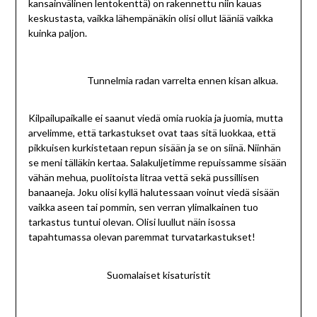
kansainvälinen lentokenttä) on rakennettu niin kauas
keskustasta, vaikka lähempänäkin olisi ollut lääniä vaikka
kuinka paljon.
Tunnelmia radan varrelta ennen kisan alkua.
Kilpailupaikalle ei saanut viedä omia ruokia ja juomia, mutta
arvelimme, että tarkastukset ovat taas sitä luokkaa, että
pikkuisen kurkistetaan repun sisään ja se on siinä. Niinhän
se meni tälläkin kertaa. Salakuljetimme repuissamme sisään
vähän mehua, puolitoista litraa vettä sekä pussillisen
banaaneja. Joku olisi kyllä halutessaan voinut viedä sisään
vaikka aseen tai pommin, sen verran ylimalkainen tuo
tarkastus tuntui olevan. Olisi luullut näin isossa
tapahtumassa olevan paremmat turvatarkastukset!
Suomalaiset kisaturistit