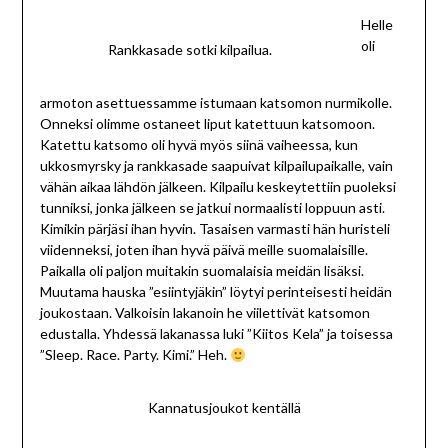
Helle
oli
Rankkasade sotki kilpailua.
armoton asettuessamme istumaan katsomon nurmikolle.
Onneksi olimme ostaneet liput katettuun katsomoon.
Katettu katsomo oli hyvä myös siinä vaiheessa, kun
ukkosmyrsky ja rankkasade saapuivat kilpailupaikalle, vain
vähän aikaa lähdön jälkeen. Kilpailu keskeytettiin puoleksi
tunniksi, jonka jälkeen se jatkui normaalisti loppuun asti.
Kimikin pärjäsi ihan hyvin. Tasaisen varmasti hän huristeli
viidenneksi, joten ihan hyvä päivä meille suomalaisille.
Paikalla oli paljon muitakin suomalaisia meidän lisäksi.
Muutama hauska ”esiintyjäkin” löytyi perinteisesti heidän
joukostaan. Valkoisin lakanoin he viilettivät katsomon
edustalla. Yhdessä lakanassa luki ”Kiitos Kela” ja toisessa
”Sleep. Race. Party. Kimi.” Heh.
Kannatusjoukot kentällä