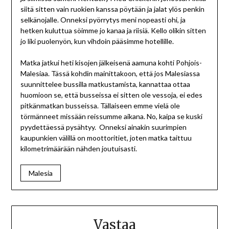
siitä sitten vain ruokien kanssa pöytään ja jalat ylös penkin
selkänojalle. Onneksi pyörrytys meni nopeasti ohi, ja
hetken kuluttua söimme jo kanaa ja riisiä. Kello olikin sitten
jo liki puolenyön, kun vihdoin pääsimme hotellille.
Matka jatkui heti kisojen jälkeisenä aamuna kohti Pohjois-
Malesiaa. Tässä kohdin mainittakoon, että jos Malesiassa
suunnittelee bussilla matkustamista, kannattaa ottaa
huomioon se, että busseissa ei sitten ole vessoja, ei edes
pitkänmatkan busseissa. Tällaiseen emme vielä ole
törmänneet missään reissumme aikana. No, kaipa se kuski
pyydettäessä pysähtyy. Onneksi ainakin suurimpien
kaupunkien välillä on moottoritiet, joten matka taittuu
kilometrimäärään nähden joutuisasti.
Malesia
Vastaa