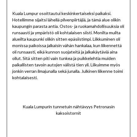
Kuala Lumpur osoittautui keskinkertaiseksi paikaksi.
Hotellimme sijaitsi lähellä pilvenpiirtäjiä, ja tämä alue olikin
kaupungin parasta antia. Ostos- ja ruokamahdollisuuksia oli
runsaasti ja ympäristö oli kohtalaisen siisti. Monilta muilta
alueilta kaupunki olikin sitten epäsiistimpi. Liikkuminen oli
monissa paikoissa jalkaisin vähän hankalaa, kun liikennettä
oli runsaasti, eikä kunnon suojateitä ja jalkakäytäviä aina
ollut. Sitä sitten piti vain tunkea ja puikkelehtia muiden
paikallisten tavoin autojen välistä tien yli. Liikuimme myös
jonkin verran ilmajunalla sekä junalla. Julkinen liikenne toimi
kohtalaisesti.
Kuala Lumpurin tunnetuin nähtävyys Petronasin
kaksoistornit