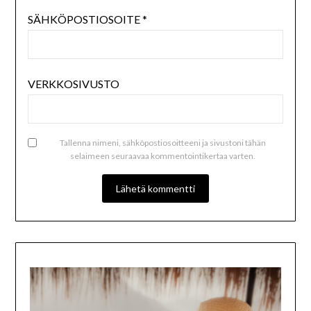
SÄHKÖPOSTIOSOITE
*
VERKKOSIVUSTO
Tallenna nimeni, sähköpostiosoitteeni ja sivustoni tähän
selaimeen seuraavaa kommentointikertaa varten.