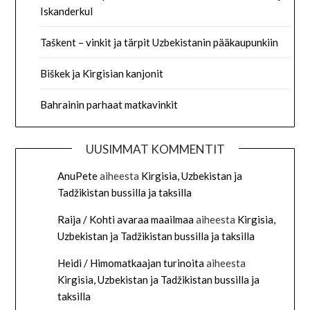
Iskanderkul
Taškent – vinkit ja tärpit Uzbekistanin pääkaupunkiin
Biškek ja Kirgisian kanjonit
Bahrainin parhaat matkavinkit
UUSIMMAT KOMMENTIT
AnuPete
aiheesta
Kirgisia, Uzbekistan ja
Tadžikistan bussilla ja taksilla
Raija / Kohti avaraa maailmaa
aiheesta
Kirgisia,
Uzbekistan ja Tadžikistan bussilla ja taksilla
Heidi / Himomatkaajan turinoita
aiheesta
Kirgisia, Uzbekistan ja Tadžikistan bussilla ja
taksilla