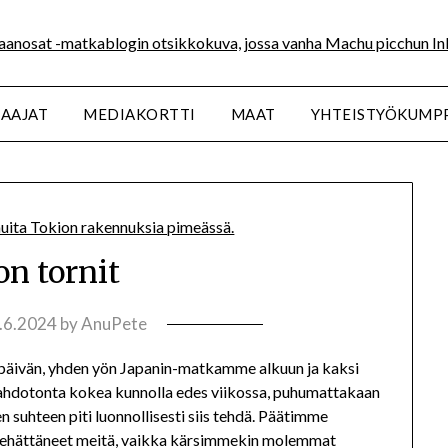
SAAJAT
MEDIAKORTTI
MAAT
YHTEISTYÖKUMP
on tornit
.6.2024
by
AnuPete
päivän, yhden yön Japanin-matkamme alkuun ja kaksi
ahdotonta kokea kunnolla edes viikossa, puhumattakaan
n suhteen piti luonnollisesti siis tehdä. Päätimme
 viehättäneet meitä, vaikka kärsimmekin molemmat