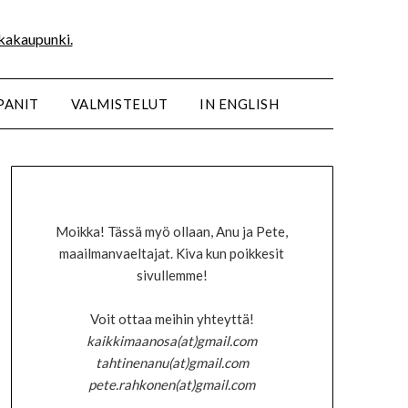
PANIT
VALMISTELUT
IN ENGLISH
Moikka! Tässä myö ollaan, Anu ja Pete,
maailmanvaeltajat. Kiva kun poikkesit
sivullemme!
Voit ottaa meihin yhteyttä!
kaikkimaanosa(at)gmail.com
tahtinenanu(at)gmail.com
pete.rahkonen(at)gmail.com