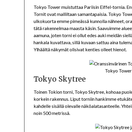
Tokyo Tower muistuttaa Pariisin Eiffel-tornia. 
Tornit ovat malliltaan samantapaisia. Tokyo Tower
ulkokuorta emme pimeässä kunnolla nähneet, ora
tätä rakennelmaa maasta käsin. Saavuimme alueell
aamuna, joten torni ei ollut edes auki meidän siel
hankala kuvattava, sillä kuvaan sattuu aina tulema
Ylhäältä näkymät olisivat kenties olleet hienot.
Tokyo Tower 
Tokyo Skytree
Toinen Tokion torni, Tokyo Skytree, kohoaa puole
korkein rakennus. Liput torniin hankimme etukät
kahdelle sisällä olevalle näköalatasanteelle. Yhte
noin 500 metrissä.