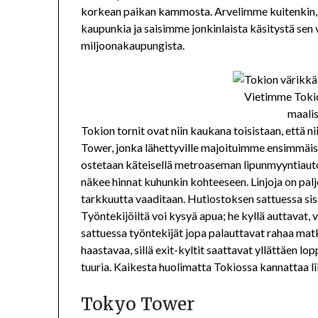
korkean paikan kammosta. Arvelimme kuitenkin, e
kaupunkia ja saisimme jonkinlaista käsitystä sen
miljoonakaupungista.
Vietimme Toki
maali
Tokion tornit ovat niin kaukana toisistaan, että n
Tower, jonka lähettyville majoituimme ensimmäis
ostetaan käteisellä metroaseman lipunmyyntiauto
näkee hinnat kuhunkin kohteeseen. Linjoja on paljo
tarkkuutta vaaditaan. Hutiostoksen sattuessa sisä
Työntekijöiltä voi kysyä apua; he kyllä auttavat,
sattuessa työntekijät jopa palauttavat rahaa mat
haastavaa, sillä exit-kyltit saattavat yllättäen l
tuuria. Kaikesta huolimatta Tokiossa kannattaa lii
Tokyo Tower