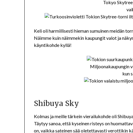
Tokyo Skytree o
vai
Keli oli harmillisesti hieman sumuinen meidän torn
Näimme kuin näimmekin kaupungit valot ja näkymät
käyntikohde kyllä!
Miljoonakaupungin va
kun s
Shibuya Sky
Kolmas ja meille tärkein vierailukohde oli Shibuya
Täytyy sanoa, että kyseinen risteys on huomattav
on, vaikka sateinen sää oletettavasti verottikin kä