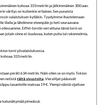
Ensimmäinen kohoaa 333 metriin ja jälkimmäinen 300:aan.
in väritys on kuitenkin erilainen. Sen punaista
nssin valaistuksen kylläkin. Tyydyimme ihastelemaan
e illalla ja lähdimme eteenpäin jo heti seuraavana
lä ollessamme. Eiffel-torniin verrattuna tämä torni on
an jotain sinne ei-kuuluvaa, kuten puita tai rakennelmia.
kohoaa 333 metriin.
staan peräti 634 metriin. Näin ollen se on myös Tokion
een netistä
tältä sivustolta
. Vierailijat pääsevät
islippu tasanteille maksaa 19 €. Ylempi näistä sijaitsee