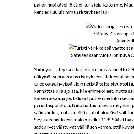
paljon hupikävelijöitä eli turisteja, kuten me. 
kenties kuuluisimman risteyksen läpi.
Shibuya Crossing -r
jalankul
Sateisen sään vuoksi Shibuya C
Shibuyan risteyksen kupeeseen on rakennettu 230
näkymät suoraan alas risteykseen. Rakennukseen ot
tulee ostaa hyvissä ajoin netistä
tältä sivustolta
kannattaa olla ajoissa. Me emme olleet, mutta saim
kaiken aikaa, ja jos haluaa liput esimerkiksi seura
peruutuspaikkoja. Niitä tuntuu tulevan myyntiin j
sään vuoksi, mutta meillä ei ollut hirveästi vaiht
Sky -rakennukseen maksoi reilut 13 €. Sää ei taa
sadepilvet väistyivät välillä sen verran, että kuv
suljettu huonon sään vuoksi.