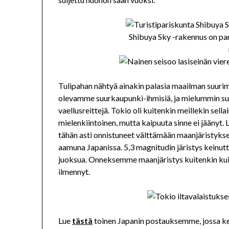
Shibuya Sky -rakennus on pa
Tulipahan nähtyä ainakin palasia maailman suur
olevamme suurkaupunki-ihmisiä, ja mielummin su
vaellusreittejä. Tokio oli kuitenkin meillekin sellai
mielenkiintoinen, mutta kaipuuta sinne ei jäänyt
tähän asti onnistuneet välttämään maanjäristykset
aamuna Japanissa. 5,3 magnitudin järistys keinutt
juoksua. Onneksemme maanjäristys kuitenkin kuit
ilmennyt.
Lue
t
ästä
toinen Japanin postauksemme, jossa ke