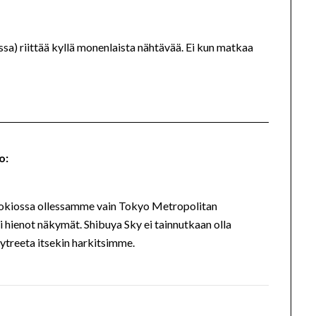
sa) riittää kyllä monenlaista nähtävää. Ei kun matkaa
o:
 Tokiossa ollessamme vain Tokyo Metropolitan
i hienot näkymät. Shibuya Sky ei tainnutkaan olla
ytreeta itsekin harkitsimme.