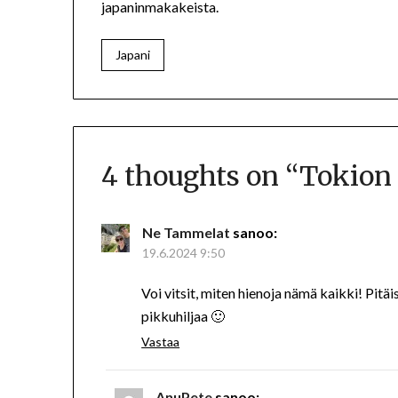
japaninmakakeista.
Japani
4 thoughts on “
Tokion 
Ne Tammelat
sanoo:
19.6.2024 9:50
Voi vitsit, miten hienoja nämä kaikki! Pitäi
pikkuhiljaa 🙂
Vastaa
AnuPete
sanoo: