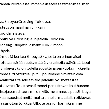
Muutaman kerran astelimme vesisateessa tämän maailman
isteys on maailman vilkkain
kijoiden risteys.
rossing -suojatiellä mahtui liikkumaan
hyvin.
 metriä korkea Shibuya Sky, josta on erinomaiset
etaan sisään tietty määrä vierailijoita päivässä. Liput
. Shibuya Sky on todella suosittu ja sen vuoksi liikkeellä
me silti ostettua liput. Lipputilanne nimittäin elää
avalle tai sitä seuraavalle päivälle, voi metsästää
atkuvasti. Toki useasti monet peruuttavat liput huonon
oehtoja sen suhteen, milloin ylös menimme. Lippu Shibuya
skaan suosinut meitä, mutta onneksi matalalla roikkuvat
ista sai jotain tolkkua. Ulkoterassi oli harmiksemme