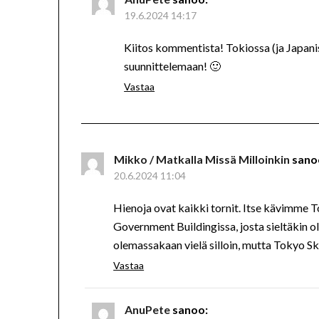
19.6.2024 14:17
Kiitos kommentista! Tokiossa (ja Japanis
suunnittelemaan! 🙂
Vastaa
Mikko / Matkalla Missä Milloinkin
sano
20.6.2024 11:04
Hienoja ovat kaikki tornit. Itse kävimme
Government Buildingissa, josta sieltäkin ol
olemassakaan vielä silloin, mutta Tokyo Sk
Vastaa
AnuPete
sanoo: