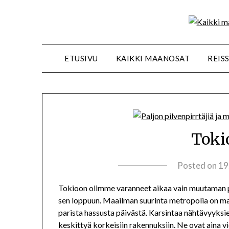
ETUSIVU
KAIKKI MAANOSAT
REIS
Toki
Posted on
19
Tokioon olimme varanneet aikaa vain muutaman 
sen loppuun. Maailman suurinta metropolia on m
parista hassusta päivästä. Karsintaa nähtävyyksie
keskittyä korkeisiin rakennuksiin. Ne ovat aina