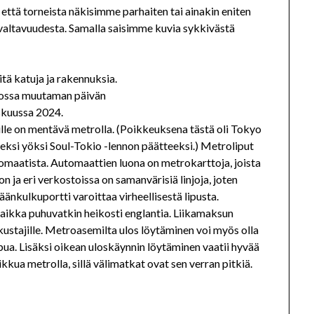
ttä torneista näkisimme parhaiten tai ainakin eniten
 valtavuudesta. Samalla saisimme kuvia sykkivästä
ossa muutaman päivän
skuussa 2024.
iille on mentävä metrolla. (Poikkeuksena tästä oli Tokyo
eksi yöksi Soul-Tokio -lennon päätteeksi.) Metroliput
maatista. Automaattien luona on metrokarttoja, joista
n ja eri verkostoissa on samanvärisiä linjoja, joten
änkulkuportti varoittaa virheellisestä lipusta.
 vaikka puhuvatkin heikosti englantia. Liikamaksun
kustajille. Metroasemilta ulos löytäminen voi myös olla
oppua. Lisäksi oikean uloskäynnin löytäminen vaatii hyvää
kkua metrolla, sillä välimatkat ovat sen verran pitkiä.