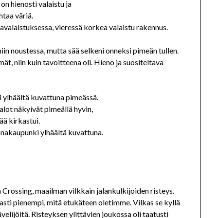
n hienosti valaistu ja
htaa väriä.
iin noustessa, mutta sää selkeni onneksi pimeän tullen.
, niin kuin tavoitteena oli. Hieno ja suositeltava
lot näkyivät pimeällä hyvin,
ää kirkastui.
 Crossing, maailman vilkkain jalankulkijoiden risteys.
asti pienempi, mitä etukäteen oletimme. Vilkas se kyllä
velijöitä. Risteyksen ylittävien joukossa oli taatusti