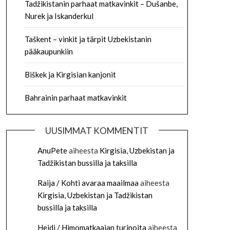
Tadžikistanin parhaat matkavinkit – Dušanbe,
Nurek ja Iskanderkul
Taškent – vinkit ja tärpit Uzbekistanin
pääkaupunkiin
Biškek ja Kirgisian kanjonit
Bahrainin parhaat matkavinkit
UUSIMMAT KOMMENTIT
AnuPete
aiheesta
Kirgisia, Uzbekistan ja
Tadžikistan bussilla ja taksilla
Raija / Kohti avaraa maailmaa
aiheesta
Kirgisia, Uzbekistan ja Tadžikistan
bussilla ja taksilla
Heidi / Himomatkaajan turinoita
aiheesta