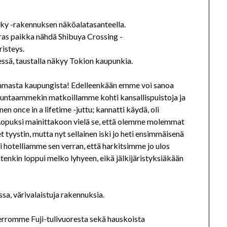
ras paikka nähdä Shibuya Crossing -
risteys.
immasta kaupungista! Edelleenkään emme voi sanoa
untaammekin matkoillamme kohti kansallispuistoja ja
nen once in a lifetime -juttu; kannatti käydä, oli
. Lopuksi mainittakoon vielä se, että olemme molemmat
 tyystin, mutta nyt sellainen iski jo heti ensimmäisenä
i hotelliamme sen verran, että harkitsimme jo ulos
enkin loppui melko lyhyeen, eikä jälkijäristyksiäkään
rromme Fuji-tulivuoresta sekä hauskoista