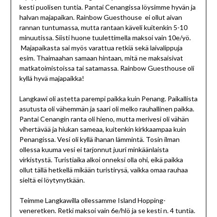
kesti puolisen tuntia. Pantai Cenangissa löysimme hyvän ja
halvan majapaikan. Rainbow Guesthouse ei ollut aivan
rannan tuntumassa, mutta rantaan käveli kuitenkin 5-10
minuutissa. Siisti huone tuulettimella maksoi vain 10e/yö.
Majapaikasta sai myös varattua retkiä sekä laivalippuja
esim. Thaimaahan samaan hintaan, mitä ne maksaisivat
matkatoimistoissa tai satamassa. Rainbow Guesthouse oli
kyllä hyvä majapaikka!
Langkawi oli astetta parempi paikka kuin Penang. Paikallista
asutusta oli vähemmän ja saari oli melko rauhallinen paikka.
Pantai Cenangin ranta oli hieno, mutta merivesi oli vähän
vihertävää ja hiukan sameaa, kuitenkin kirkkaampaa kuin
Penangissa. Vesi oli kyllä ihanan lämmintä. Tosin ilman
ollessa kuuma vesi ei tarjonnut juuri minkäänlaista
virkistystä. Turistiaika alkoi onneksi olla ohi, eikä paikka
ollut tällä hetkellä mikään turistirysä, vaikka omaa rauhaa
sieltä ei löytynytkään.
Teimme Langkawilla ollessamme Island Hopping-
veneretken. Retki maksoi vain 6e/hlö ja se kesti n. 4 tuntia.