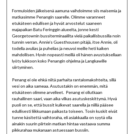
Formuloiden jälkeisenä aamuna vaihdoimme siis maisemia ja
matkasimme Penangin saarelle. Olimme varanneet
etukäteen edullisen ja hyvät arvostelut saaneen
majapaikan Batu Feringgin alueelta, jonne kesti
Georgetownin bussiterminaalilta vielä paikallisbussilla noin
tunnin verran. Annie’s Guesthousen pitäjä, itse Annie, oli
todella avulias ja puhelias ja neuvoi meille heti kaiken
mahdollisen. Hyvin nopeasti meillä oli hänen avustuksellaan
lyöty lukkoon koko Penangin ohjelma ja Langkawille
siirtyminen.
Penang ei ole ehkä niitä parhaita rantalomakohteita, sillä
vesi on aika sameaa. Asutustakin on enemmän, mitä
etukäteen olimme arvelleet. Penang ei ollutkaan
rauhallinen saari, vaan aika vilkas asutuskeskittymä. Hyvä
puoli on se, että bussit kulkevat saarella ja niillä pääsee
edullisesti liikkumaan paikasta toiseen. Tosin kuskit eivät
tunne käsitettä vaihtoraha, eli asiakkaalla on syytä olla
ainakin suurin piirtein matkan hintaa vastaava summa
pikkurahaa mukanaan astuessaan bussiin.