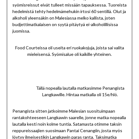
syömisreissut eivät tulleet missään tapauksessa. Tuoreista
hedelmistä tehty hedelmämehukin irtosi 60 sentillä. Olut ja
alkoholi yleensäkin on Malesiassa melko kallista, joten
budjettimatkalaisen on syytä pitäytyä ei-alkoholillisissa
juomissa.
Food Courteissa oli useita eri ruokakojuja, joista sai valita
mieleisensä. Syömisalue oli kaikille yhteinen.
Tällä nopealla lautalla matkasimme Penangista
Langkawille. Hintaa matkalla oli 15e/hlö.
Penangista sitten jatkoimme Malesian suosituimpaan
rantakohteeseen Langkawin saarelle, jonne matka nopealla
lautalla kesti noin kolme tuntia. Satamasta otimme taksin
reppureissaajien suosimaan Pantai Cenangiin, josta myös
löytyy ilmeisestikin Langkawin paras ranta. Taksimatka