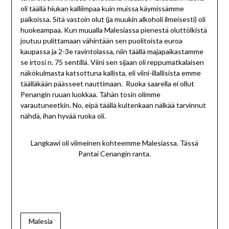
oli täällä hiukan kalliimpaa kuin muissa käymissämme
paikoissa. Sitä vastoin olut (ja muukin alkoholi ilmeisesti) oli
huokeampaa. Kun muualla Malesiassa pienestä oluttölkistä
joutuu pulittamaan vähintään sen puolitoista euroa
kaupassa ja 2-3e ravintolassa, niin täällä majapaikastamme
se irtosi n. 75 sentillä. Viini sen sijaan oli reppumatkalaisen
näkökulmasta katsottuna kallista, eli viini-illallisista emme
täälläkään päässeet nauttimaan. Ruoka saarella ei ollut
Penangin ruuan luokkaa. Tähän tosin olimme
varautuneetkin. No, eipä täällä kuitenkaan nälkää tarvinnut
nähdä, ihan hyvää ruoka oli.
Langkawi oli viimeinen kohteemme Malesiassa. Tässä
Pantai Cenangin ranta.
Malesia