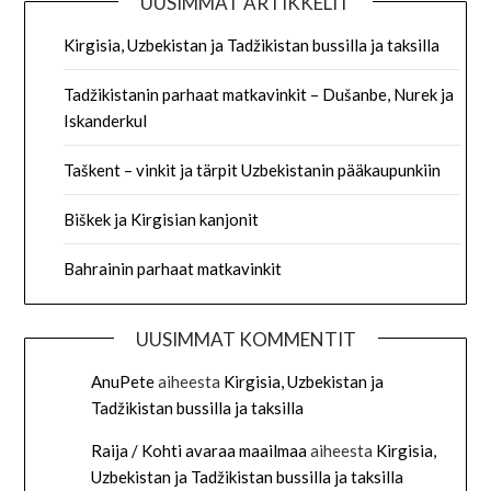
UUSIMMAT ARTIKKELIT
Kirgisia, Uzbekistan ja Tadžikistan bussilla ja taksilla
Tadžikistanin parhaat matkavinkit – Dušanbe, Nurek ja
Iskanderkul
Taškent – vinkit ja tärpit Uzbekistanin pääkaupunkiin
Biškek ja Kirgisian kanjonit
Bahrainin parhaat matkavinkit
UUSIMMAT KOMMENTIT
AnuPete
aiheesta
Kirgisia, Uzbekistan ja
Tadžikistan bussilla ja taksilla
Raija / Kohti avaraa maailmaa
aiheesta
Kirgisia,
Uzbekistan ja Tadžikistan bussilla ja taksilla