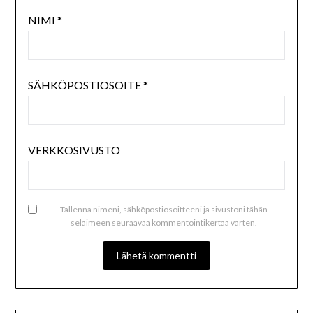
NIMI
*
SÄHKÖPOSTIOSOITE
*
VERKKOSIVUSTO
Tallenna nimeni, sähköpostiosoitteeni ja sivustoni tähän
selaimeen seuraavaa kommentointikertaa varten.