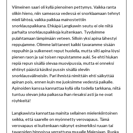
Viimeinen saari oli kyllä pienoinen pettymys. Vaikka ranta
olikin hieno, niin sameassa vedessä ei snorklaamaan tehnyt
mieli lähteä, vaikka paikkaa mainostettiin
snorklauspaikkana. Ehkäpä Langkawin seutu ei ole niitä
parhaita snorklauspaikkoja kuitenkaan. Tyydyimme
pulahtamaan lämpimään veteen. Silloin yksi apina lähestyi
reppujamme. Olimme laittaneet kaikki tavaramme sisään
reppuihin ja sulkeneet reput huolella, mutta silti apina löysi
pienen raon ja sai toisen repuistamme auki. Se ehti hiukan
repiä repun sisällä olevaa muovipussia, mutta ei onneksi
ehtinyt päästä käsiksi pussin sisällä oleviin
snorklausvälineisiin. Pari ihmistä nimittäin ehti säikyttää
apinan pois, ennen kuin me juoksimme vedestä paikalle.
Apinoiden kanssa kannattaa kyllä olla todella tarkkana, niitä
tuntuu olevan joka paikassa ihan riesaksi asti ja ne ovat
röyhkeitä!
Langkawista kannattaa mainita sellainen mielenkiintoinen
seikka, että saarelle on myönnetty verovapaus. Tämä
verovapaus ei kuitenkaan näkynyt esimerkiksi ruuan tai
tavaroiden hinnoissa verrattuna muualle Malesiaan. Ruoka