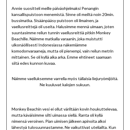
Annie suositteli meille päiväohjelmaksi Penangin
kansallispuistoon menemistä. Sinne oli meiltä noin 20min.
bussimatka. Sisäänpääsy puistoon oli ilmainen, ja
vaellusreittejä oli useita. Halusimme mennä uimaan, joten
suuntasimme reilun tunnin vaellusreittiä pitkin Monkey
Beachille. Näimme matkalla varaanin, joka muistutti
ulkonäöllisesti Indonesiassa näkemiämme
komodonvaraaneja, mutta oli pienempi, vain reilun metrin
mittainen. Se oli kyllä aika arka. Emme ehtineet saamaan
siitä edes kunnon kuvaa.
Näimme vaelluksemme varrella myös tällaisia liejuryömijöitä.
Ne kuuluvat kalojen sukuun.
Monkey Beachin vesi ei ollut väriltään kovin houkuttelevaa,
mutta käväisimme silti uimassa siellä. Ranta oli kyllä
nimensä veroinen. Pian uimisen jälkeen apinoita alkoi
lähestyä tulosuunnastamme. Ne vaikuttivat uteliailta. Kun