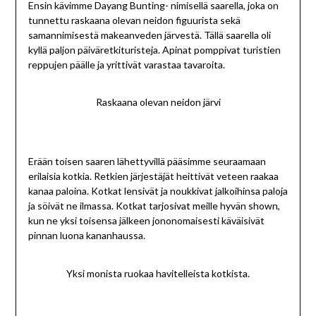
Ensin kävimme Dayang Bunting- nimisellä saarella, joka on
tunnettu raskaana olevan neidon figuurista sekä
samannimisestä makeanveden järvestä. Tällä saarella oli
kyllä paljon päiväretkituristeja. Apinat pomppivat turistien
reppujen päälle ja yrittivät varastaa tavaroita.
Raskaana olevan neidon järvi
Erään toisen saaren lähettyvillä pääsimme seuraamaan
erilaisia kotkia. Retkien järjestäjät heittivät veteen raakaa
kanaa paloina. Kotkat lensivät ja noukkivat jalkoihinsa paloja
ja söivät ne ilmassa. Kotkat tarjosivat meille hyvän shown,
kun ne yksi toisensa jälkeen jononomaisesti käväisivät
pinnan luona kananhaussa.
Yksi monista ruokaa havitelleista kotkista.