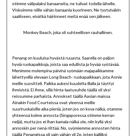
otimme välipalaksi banaaneita, ne tulivat todella lähelle.
Viskoimme niille vähän banaania kuorineen. Ne tyytyiväkin
saaliiseen, eivätkä häirinneet meitä enää sen jälkeen.
Monkey Beach, joka oli suhteellisen rauhallinen.
Penang on kuuluisa hyvästä ruuasta. Saarella on paljon
hyviä ruokapaikkoja, joista saa edullista ja hyvää syötävää.
Menimme molempina päivinä syömään majapaikkamme
lähettyvillä olevaan Long Beach- ruokapaikkaan, jota Annie
meille suositteli. Paikka aukesi kuudelta illalla ja täyttyi
ihmisistä. Ei ihme, sillä hinta-laatusuhde täällä oli yksi
reissumme parhaista. Annokset täällä Aasian maissa
Ainakin Food Courteissa ovat yleensä meille
suuriruokaisille aika pieniä, joten jos on kova nälkä, otamme
yhteensä kolme annosta (Singaporessa otimme kerran
neljä), mutta jos ei ihan kamala nälkä ole, niin kyllä yksi
annoskin per nenä riittää. No, syömiemme annosten hinta
täällä Penangissa oli vain vähän yli 2e, joten kalliiksi