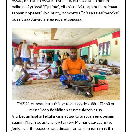
hyvää, mutta on hyvä muistaa se, että täällä on monin
paikoin käytössä ”Fiji time”, eli asiat eivät tapahdu kotimaan
tapaan nopeasti. (No hurry, no worry.) Toisaalta esimerkiksi
bussit saattavat lähteä jopa etuajassa.
Fidžiläiset ovat kuuluisia ystävällisyydestään. Tässä on
meneillään fidžiläinen tervetulotoivotus.
Viti Levun lisäksi Fidžillä kannattaa tutustua sen upeisiin
saariin. Nadin edustalla levittäytyy Mamanuca-saaristo,
jonka saarilla pääsee nauttimaan rantaelämästä vaaleilla