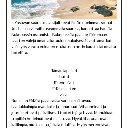
Yasawan saaristossa sijaitsevat Fidžin upeimmat rannat.
Jos haluaa vierailla useammalla saarella, kannattaa harkita
Bula-passin ostamista. Bula-passilla pääsee liikkumaan
saarten välejä oman aikataulun mukaisesti. Lauttamatkat
voi myös varata erikseen etukäteen netin kautta tai omalta
hotellilta.
Tämäntapaiset
lautat
liikennöivät
Fidžin saarten
väliä.
Ruoka on Fidžillä pääasiassa varsin maittavaa.
Laadukkaimpia ovat kala- ja kanaruuat. Vihannekset ja
juurekset ovat paikallisesti tuotettuja ja hyviä. Mehukkaat
tropiikin hedelmät ovat maistuvia. Hyvät liharuuat ovat
kalliimpia, mutta kana ja kala edullisia. Myös merenelävät