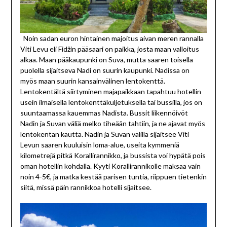
Noin sadan euron hintainen majoitus aivan meren rannalla
Viti Levu eli Fidžin pääsaari on paikka, josta maan valloitus
alkaa. Maan pääkaupunki on Suva, mutta saaren toisella
puolella sijaitseva Nadi on suurin kaupunki. Nadissa on
myös maan suurin kansainvälinen lentokenttä.
Lentokentältä siirtyminen majapaikkaan tapahtuu hotellin
usein ilmaisella lentokenttäkuljetuksella tai bussilla, jos on
suuntaamassa kauemmas Nadista. Bussit liikennöivöt
Nadin ja Suvan väliä melko tiheään tahtiin, ja ne ajavat myös
lentokentän kautta. Nadin ja Suvan välillä sijaitsee Viti
Levun saaren kuuluisin loma-alue, useita kymmeniä
kilometrejä pitkä Korallirannikko, ja bussista voi hypätä pois
oman hotellin kohdalla. Kyyti Korallirannikolle maksaa vain
noin 4-5€, ja matka kestää parisen tuntia, riippuen tietenkin
siitä, missä päin rannikkoa hotelli sijaitsee.