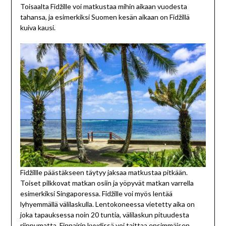
Toisaalta Fidžille voi matkustaa mihin aikaan vuodesta
tahansa, ja esimerkiksi Suomen kesän aikaan on Fidžillä
kuiva kausi.
Fidžillle päästäkseen täytyy jaksaa matkustaa pitkään.
Toiset pilkkovat matkan osiin ja yöpyvät matkan varrella
esimerkiksi Singaporessa. Fidžille voi myös lentää
lyhyemmällä välilaskulla. Lentokoneessa vietetty aika on
joka tapauksessa noin 20 tuntia, välilaskun pituudesta
riippumatta. Finnairin kyydissä voi taittaa ensimmäisen