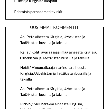
Biškek ja Kirgisian kanjonit
Bahrainin parhaat matkavinkit
UUSIMMAT KOMMENTIT
AnuPete
aiheesta
Kirgisia, Uzbekistan ja
Tadžikistan bussilla ja taksilla
Raija / Kohti avaraa maailmaa
aiheesta
Kirgisia,
Uzbekistan ja Tadžikistan bussilla ja taksilla
Heidi / Himomatkaajan turinoita
aiheesta
Kirgisia, Uzbekistan ja Tadžikistan bussilla ja
taksilla
AnuPete
aiheesta
Kirgisia, Uzbekistan ja
Tadžikistan bussilla ja taksilla
Pirkko / Meriharakka
aiheesta
Kirgisia,