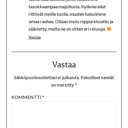
tasokkaampaa majoitusta. Kylävierailut
riittivät meille tuolla, muuten halusimme
omaa rauhaa. Ollaan myös reppureissattu ja
säästetty, mutta ne on sitten eri reissuja.
Vastaa
Vastaa
Sähköpostiosoitettasi ei julkaista.
Pakolliset kentät
on merkitty
*
KOMMENTTI
*