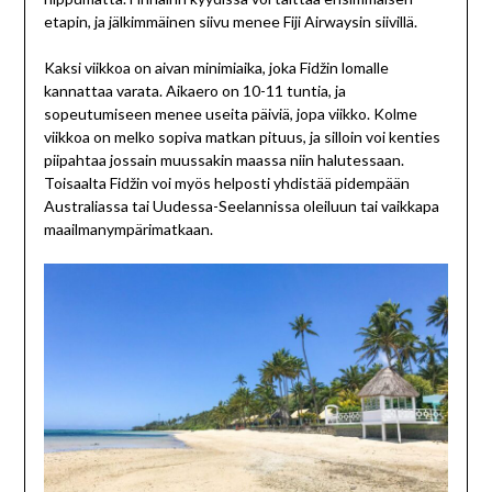
etapin, ja jälkimmäinen siivu menee Fiji Airwaysin siivillä.
Kaksi viikkoa on aivan minimiaika, joka Fidžin lomalle
kannattaa varata. Aikaero on 10-11 tuntia, ja
sopeutumiseen menee useita päiviä, jopa viikko. Kolme
viikkoa on melko sopiva matkan pituus, ja silloin voi kenties
piipahtaa jossain muussakin maassa niin halutessaan.
Toisaalta Fidžin voi myös helposti yhdistää pidempään
Australiassa tai Uudessa-Seelannissa oleiluun tai vaikkapa
maailmanympärimatkaan.