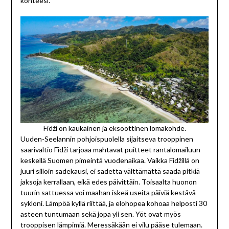
kohteesi.
Fidži on kaukainen ja eksoottinen lomakohde.
Uuden-Seelannin pohjoispuolella sijaitseva trooppinen
saarivaltio Fidži tarjoaa mahtavat puitteet rantalomailuun
keskellä Suomen pimeintä vuodenaikaa. Vaikka Fidžillä on
juuri silloin sadekausi, ei sadetta välttämättä saada pitkiä
jaksoja kerrallaan, eikä edes päivittäin. Toisaalta huonon
tuurin sattuessa voi maahan iskeä useita päiviä kestävä
sykloni. Lämpöä kyllä riittää, ja elohopea kohoaa helposti 30
asteen tuntumaan sekä jopa yli sen. Yöt ovat myös
trooppisen lämpimiä. Meressäkään ei vilu pääse tulemaan.