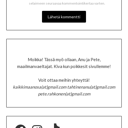
selaimeen seuraavaa kommentointikertaa varten.
Moikka! Tässä myö ollaan, Anu ja Pete,
maailmanvaeltajat. Kiva kun poikkesit sivullemme!
Voit ottaa meihin yhteyttä!
kaikkimaanosa(at)gmail.com tahtinenanu(at)gmail.com
pete.rahkonen(at)gmail.com