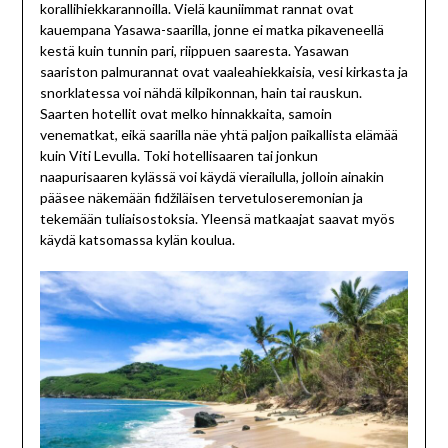
korallihiekkarannoilla. Vielä kauniimmat rannat ovat
kauempana Yasawa-saarilla, jonne ei matka pikaveneellä
kestä kuin tunnin pari, riippuen saaresta. Yasawan
saariston palmurannat ovat vaaleahiekkaisia, vesi kirkasta ja
snorklatessa voi nähdä kilpikonnan, hain tai rauskun.
Saarten hotellit ovat melko hinnakkaita, samoin
venematkat, eikä saarilla näe yhtä paljon paikallista elämää
kuin Viti Levulla. Toki hotellisaaren tai jonkun
naapurisaaren kylässä voi käydä vierailulla, jolloin ainakin
pääsee näkemään fidžiläisen tervetuloseremonian ja
tekemään tuliaisostoksia. Yleensä matkaajat saavat myös
käydä katsomassa kylän koulua.