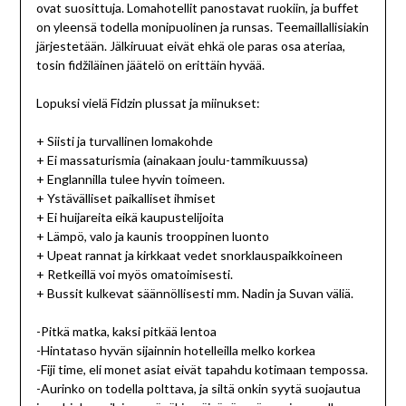
ovat suosittuja. Lomahotellit panostavat ruokiin, ja buffet
on yleensä todella monipuolinen ja runsas. Teemaillallisiakin
järjestetään. Jälkiruuat eivät ehkä ole paras osa ateriaa,
tosin fidžiläinen jäätelö on erittäin hyvää.
Lopuksi vielä Fidzin plussat ja miinukset:
+ Siisti ja turvallinen lomakohde
+ Ei massaturismia (ainakaan joulu-tammikuussa)
+ Englannilla tulee hyvin toimeen.
+ Ystävälliset paikalliset ihmiset
+ Ei huijareita eikä kaupustelijoita
+ Lämpö, valo ja kaunis trooppinen luonto
+ Upeat rannat ja kirkkaat vedet snorklauspaikkoineen
+ Retkeillä voi myös omatoimisesti.
+ Bussit kulkevat säännöllisesti mm. Nadin ja Suvan väliä.
-Pitkä matka, kaksi pitkää lentoa
-Hintataso hyvän sijainnin hotelleilla melko korkea
-Fiji time, eli monet asiat eivät tapahdu kotimaan tempossa.
-Aurinko on todella polttava, ja siltä onkin syytä suojautua