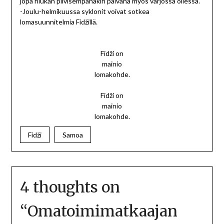
jopa hiukan pilvisempänäkin päivänä myös varjossa ollessa.
-Joulu-helmikuussa syklonit voivat sotkea
lomasuunnitelmia Fidžillä.
Fidži on
mainio
lomakohde.
Fidži on
mainio
lomakohde.
Fidži
Samoa
4 thoughts on
“
Omatoimimatkaajan