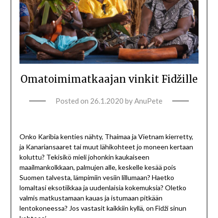
Omatoimimatkaajan vinkit Fidžille
Posted on
26.1.2020
by
AnuPete
Onko Karibia kenties nähty, Thaimaa ja Vietnam kierretty,
ja Kanariansaaret tai muut lähikohteet jo moneen kertaan
koluttu? Tekisikö mieli johonkin kaukaiseen
maailmankolkkaan, palmujen alle, keskelle kesää pois
Suomen talvesta, lämpimiin vesiin lillumaan? Haetko
lomaltasi eksotiikkaa ja uudenlaisia kokemuksia? Oletko
valmis matkustamaan kauas ja istumaan pitkään
lentokoneessa? Jos vastasit kaikkiin kyllä, on Fidži sinun