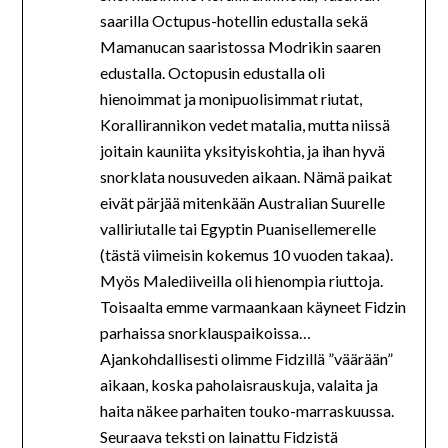
saarilla Octupus-hotellin edustalla sekä
Mamanucan saaristossa Modrikin saaren
edustalla. Octopusin edustalla oli
hienoimmat ja monipuolisimmat riutat,
Korallirannikon vedet matalia, mutta niissä
joitain kauniita yksityiskohtia, ja ihan hyvä
snorklata nousuveden aikaan. Nämä paikat
eivät pärjää mitenkään Australian Suurelle
valliriutalle tai Egyptin Puanisellemerelle
(tästä viimeisin kokemus 10 vuoden takaa).
Myös Malediiveilla oli hienompia riuttoja.
Toisaalta emme varmaankaan käyneet Fidzin
parhaissa snorklauspaikoissa…
Ajankohdallisesti olimme Fidzillä ”väärään”
aikaan, koska paholaisrauskuja, valaita ja
haita näkee parhaiten touko-marraskuussa.
Seuraava teksti on lainattu Fidzistä