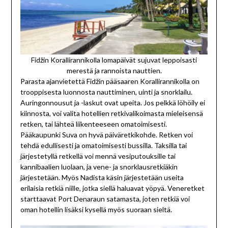
Fidžin Korallirannikolla lomapäivät sujuvat leppoisasti
merestä ja rannoista nauttien.
Parasta ajanvietettä Fidžin pääsaaren Korallirannikolla on
trooppisesta luonnosta nauttiminen, uinti ja snorklailu.
Auringonnousut ja -laskut ovat upeita. Jos pelkkä löhöily ei
kiinnosta, voi valita hotellien retkivalikoimasta mieleisensä
retken, tai lähteä liikenteeseen omatoimisesti.
Pääkaupunki Suva on hyvä päiväretkikohde. Retken voi
tehdä edullisesti ja omatoimisesti bussilla. Taksilla tai
järjestetyllä retkellä voi mennä vesiputouksille tai
kannibaalien luolaan, ja vene- ja snorklausretkiäkin
järjestetään. Myös Nadista käsin järjestetään useita
erilaisia retkiä niille, jotka siellä haluavat yöpyä. Veneretket
starttaavat Port Denaraun satamasta, joten retkiä voi
oman hotellin lisäksi kysellä myös suoraan sieltä.