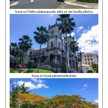
Suva on Fidžin pääkaupunki, eikä se ole koolla pilattu.
Suva on hyvä päiväretkikohde.