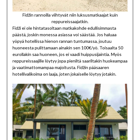
Fidžin rannoilla viihtyvät niin luksusmatkaajat kuin
reppureissaajatkin.
Fidži ei ole hintatasoltaan matkakohde edullisimmasta
päästä, joskin monessa asiassa voi säästää. Jos haluaa
yöpyä hotellissa hienon rannan tuntumassa, joutuu
huoneesta pulittamaan ainakin sen 100€/yö. Toisaalta 50
eurollakin saa huoneen, jos ei vaadi huippusijaintia. Myös
reppureissaajille löytyy jopa pieniltä saariltakin huokeampaa
ja vaatimattomampaa majoitusta. Fidžin pääsaaren
hotellivalikoima on laaja, joten jokaiselle löytyy jotakin.