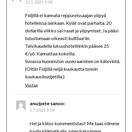
21.5.2021 9:46
Fidjillä ei kannata reppureissaajan yöpyä
hotelleissa lainkaan. Kylät ovat parhaita. 20
dollarilla viikko sai ruuat ja yöpymiset. Ja pääsi
tutustumaan oikeasti kulttuuriin.
Talvikaudella luksushotelliinkin pääsee 25
€/yö. Kannattaa kokeilla.
Suvassa huoneiston vuokraaminen on kätevintä.
(Oltiin Fidjillä neljä kuukautta tonnin
kuukausibudjetilla.)
Vastaa
anu/pete
sanoo:
5.7.2021 9:59
Hei ja kiitos kommentistasi! Me taas olimme
tuolla häämatkalla, joten halusimme