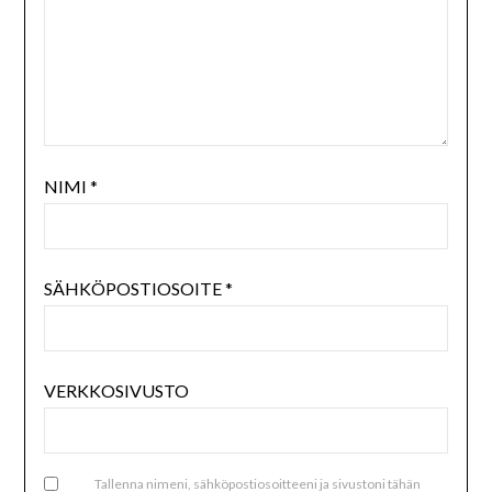
NIMI
*
SÄHKÖPOSTIOSOITE
*
VERKKOSIVUSTO
Tallenna nimeni, sähköpostiosoitteeni ja sivustoni tähän