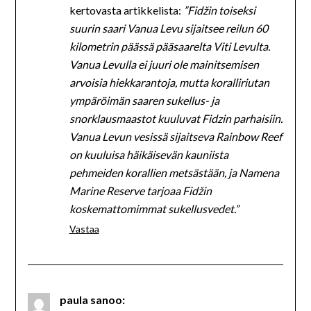
kertovasta artikkelista:
”Fidžin toiseksi
suurin saari Vanua Levu sijaitsee reilun 60
kilometrin päässä pääsaarelta Viti Levulta.
Vanua Levulla ei juuri ole mainitsemisen
arvoisia hiekkarantoja, mutta koralliriutan
ympäröimän saaren sukellus- ja
snorklausmaastot kuuluvat Fidzin parhaisiin.
Vanua Levun vesissä sijaitseva Rainbow Reef
on kuuluisa häikäisevän kauniista
pehmeiden korallien metsästään, ja Namena
Marine Reserve tarjoaa Fidžin
koskemattomimmat sukellusvedet.”
Vastaa
paula
sanoo: