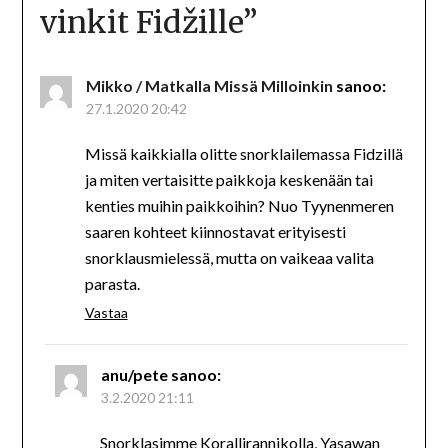
vinkit Fidžille
”
Mikko / Matkalla Missä Milloinkin
sanoo:
27.1.2020 20:42
Missä kaikkialla olitte snorklailemassa Fidzillä
ja miten vertaisitte paikkoja keskenään tai
kenties muihin paikkoihin? Nuo Tyynenmeren
saaren kohteet kiinnostavat erityisesti
snorklausmielessä, mutta on vaikeaa valita
parasta.
Vastaa
anu/pete
sanoo:
3.2.2020 21:11
Snorklasimme Korallirannikolla, Yasawan