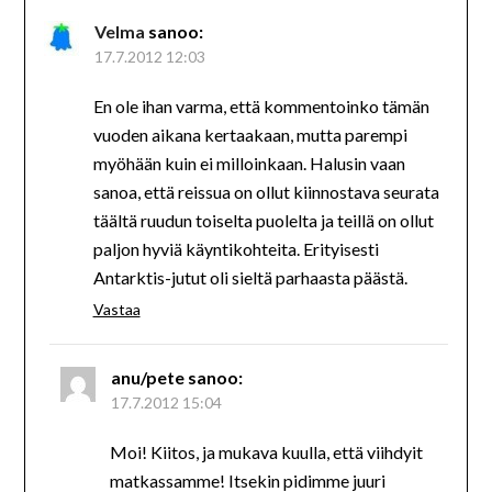
Velma
sanoo:
17.7.2012 12:03
En ole ihan varma, että kommentoinko tämän
vuoden aikana kertaakaan, mutta parempi
myöhään kuin ei milloinkaan. Halusin vaan
sanoa, että reissua on ollut kiinnostava seurata
täältä ruudun toiselta puolelta ja teillä on ollut
paljon hyviä käyntikohteita. Erityisesti
Antarktis-jutut oli sieltä parhaasta päästä.
Vastaa
anu/pete
sanoo:
17.7.2012 15:04
Moi! Kiitos, ja mukava kuulla, että viihdyit
matkassamme! Itsekin pidimme juuri