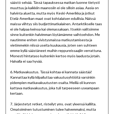
säästö selvää. Tässä tapauksessa matkan luonne tietysti
muuttuu ja kaikkiin maanosiin ei ole silloin asiaa. Aasia on
halvinta aluetta, mutta myös Keski-Amerikka ja jotkut
Etelä-Amerikan maat ovat kohtalaisen edullisia. Näissä
maissa viihtyy siis budjettimatkalainen. Antarktikselle taas
ei ole halpaa keinoa kai olemassakaan. Itsekin valitsimme
sinne kuitenkin halvimman löytämämme vaihtoehdon. Me
nautimme eniten sivistysmaissa matkustamisesta ja
vietimmekin niissä useita kuukausia, joten sen suhteen
emme kyllä säästäneet muihin reppureissaajiin verrattuna.
Monesti hintataso kuitenkin kertoo myös laadusta jotain.
Halvalla ei saa hyvää.
6. Matkavakuutus. Tässä kohtaa ei kannata säästää!
Kannattaa kyllä kilpailuttaa vakuutusyhtiöitä varsinkin
pidempien matkavakuutusten osalta. Meillä oli kunnon
kattava matkavakuutus, joka tuli tarpeeseen useampaan
kertaan.
7. Järjestetyt retket, risteilyt yms. ovat yleensä kalliita.
Omatoiminen tutustuminen tulee halvemmaksi, mutta