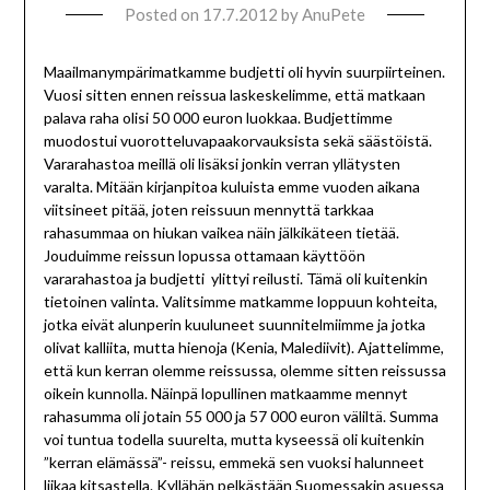
Posted on
17.7.2012
by
AnuPete
Maailmanympärimatkamme budjetti oli hyvin suurpiirteinen.
Vuosi sitten ennen reissua laskeskelimme, että matkaan
palava raha olisi 50 000 euron luokkaa. Budjettimme
muodostui vuorotteluvapaakorvauksista sekä säästöistä.
Vararahastoa meillä oli lisäksi jonkin verran yllätysten
varalta. Mitään kirjanpitoa kuluista emme vuoden aikana
viitsineet pitää, joten reissuun mennyttä tarkkaa
rahasummaa on hiukan vaikea näin jälkikäteen tietää.
Jouduimme reissun lopussa ottamaan käyttöön
vararahastoa ja budjetti ylittyi reilusti. Tämä oli kuitenkin
tietoinen valinta. Valitsimme matkamme loppuun kohteita,
jotka eivät alunperin kuuluneet suunnitelmiimme ja jotka
olivat kalliita, mutta hienoja (Kenia, Malediivit). Ajattelimme,
että kun kerran olemme reissussa, olemme sitten reissussa
oikein kunnolla. Näinpä lopullinen matkaamme mennyt
rahasumma oli jotain 55 000 ja 57 000 euron väliltä. Summa
voi tuntua todella suurelta, mutta kyseessä oli kuitenkin
”kerran elämässä”- reissu, emmekä sen vuoksi halunneet
liikaa kitsastella. Kyllähän pelkästään Suomessakin asuessa