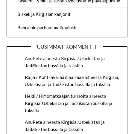
Taškent – vinkit ja tärpit Uzbekistanin pääkaupunkiin
Biškek ja Kirgisian kanjonit
Bahrainin parhaat matkavinkit
UUSIMMAT KOMMENTIT
AnuPete
aiheesta
Kirgisia, Uzbekistan ja
Tadžikistan bussilla ja taksilla
Raija / Kohti avaraa maailmaa
aiheesta
Kirgisia,
Uzbekistan ja Tadžikistan bussilla ja taksilla
Heidi / Himomatkaajan turinoita
aiheesta
Kirgisia, Uzbekistan ja Tadžikistan bussilla ja
taksilla
AnuPete
aiheesta
Kirgisia, Uzbekistan ja
Tadžikistan bussilla ja taksilla