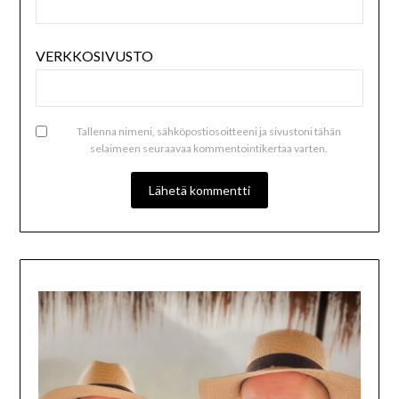
VERKKOSIVUSTO
Tallenna nimeni, sähköpostiosoitteeni ja sivustoni tähän
selaimeen seuraavaa kommentointikertaa varten.