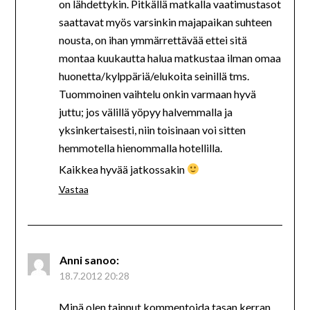
on lähdettykin. Pitkällä matkalla vaatimustasot
saattavat myös varsinkin majapaikan suhteen
nousta, on ihan ymmärrettävää ettei sitä
montaa kuukautta halua matkustaa ilman omaa
huonetta/kylppäriä/elukoita seinillä tms.
Tuommoinen vaihtelu onkin varmaan hyvä
juttu; jos välillä yöpyy halvemmalla ja
yksinkertaisesti, niin toisinaan voi sitten
hemmotella hienommalla hotellilla.
Kaikkea hyvää jatkossakin
Vastaa
Anni
sanoo:
18.7.2012 20:28
Minä olen tainnut kommentoida tasan kerran