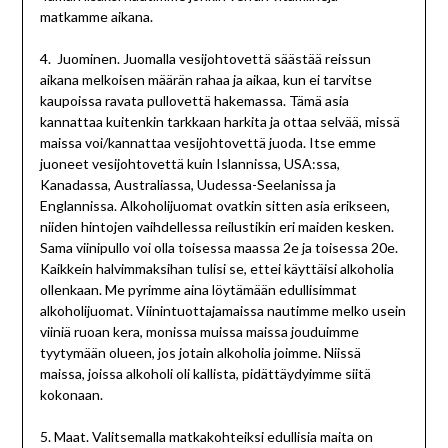
matkamme aikana.
4. Juominen. Juomalla vesijohtovettä säästää reissun
aikana melkoisen määrän rahaa ja aikaa, kun ei tarvitse
kaupoissa ravata pullovettä hakemassa. Tämä asia
kannattaa kuitenkin tarkkaan harkita ja ottaa selvää, missä
maissa voi/kannattaa vesijohtovettä juoda. Itse emme
juoneet vesijohtovettä kuin Islannissa, USA:ssa,
Kanadassa, Australiassa, Uudessa-Seelanissa ja
Englannissa. Alkoholijuomat ovatkin sitten asia erikseen,
niiden hintojen vaihdellessa reilustikin eri maiden kesken.
Sama viinipullo voi olla toisessa maassa 2e ja toisessa 20e.
Kaikkein halvimmaksihan tulisi se, ettei käyttäisi alkoholia
ollenkaan. Me pyrimme aina löytämään edullisimmat
alkoholijuomat. Viinintuottajamaissa nautimme melko usein
viiniä ruoan kera, monissa muissa maissa jouduimme
tyytymään olueen, jos jotain alkoholia joimme. Niissä
maissa, joissa alkoholi oli kallista, pidättäydyimme siitä
kokonaan.
5. Maat. Valitsemalla matkakohteiksi edullisia maita on