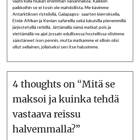
vaatii kyllä hiukan enemmän vaivannäköä. Kaikkiin
paikkoihin se ei tosin ole mahdollista. Me kävimme
Antarktiksen risteilyllä, Galapagos- saarten kierroksella,
Etelä-Afrikan ja Kenian safareilla sekä lukuisilla pienemmillä
järjestetyillä retkillä. Jättämällä nämä matkat pois ja
viettämällä ne ajat jossain edullisessa hostellissa olisimme
säästäneet ison pennin, mutta matkamme ei silloin olisi
ollut sellainen, jollaiseksi sen itse halusimme.
4 thoughts on “
Mitä se
maksoi ja kuinka tehdä
vastaava reissu
halvemmalla?
”