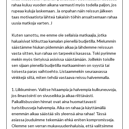
rahaa kuluu vuoden aikana varmasti myös todella paljon, jos
rupeaa kuluja laskemaan. Ja onpahan näin reissun jälkeen
taas motivaatiota lähteä takaisin töihin ansaitsemaan rahaa
uusia matkoja varten. J
Kuten sanottu, me emme ole sellaisia matkaajia, jotka
haluaisivat kitkuttaa kamalan pienellä budjetilla. Mielummin
säästämme hiukan pidemmän aikaa ja lähdemme reissuun
vasta sitten, kun rahaa on tarpeeksi kasassa. Toki pyrimme
mekin myös tietyissä asioissa säästämään. Joillekin toisille
sen sijaan pienellä budjetilla matkaaminen on syystä tai
toisesta paras vaihtoehto. Listaammekin seuraavassa
vinkkejä siitä, miten tehdä vastaava reissu halvemmalla.
1. Liikkuminen. Valitse hitaampia ja halvempia kulkuneuvoja,
jos ilmastointi on sivuseikka ja aikaa riittävästi.
Paikallisbussien hinnat ovat aina huomattavasti
turistibusseja halvempia. Aika on rahaa ja käyttämällä
enemmän aikaa säästää siis yleensä aina rahaa! Tässä
asiassa jouduimme tekemään ehkä eniten kompromisseja.
Olemme sen verran mukavuudenhaluisia, että valitsimme