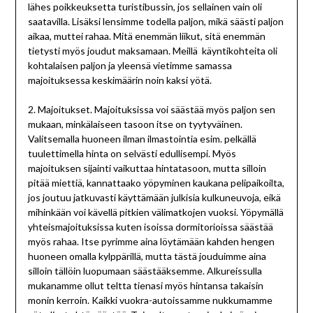
lähes poikkeuksetta turistibussin, jos sellainen vain oli
saatavilla. Lisäksi lensimme todella paljon, mikä säästi paljon
aikaa, muttei rahaa. Mitä enemmän liikut, sitä enemmän
tietysti myös joudut maksamaan. Meillä käyntikohteita oli
kohtalaisen paljon ja yleensä vietimme samassa
majoituksessa keskimäärin noin kaksi yötä.
2. Majoitukset. Majoituksissa voi säästää myös paljon sen
mukaan, minkälaiseen tasoon itse on tyytyväinen.
Valitsemalla huoneen ilman ilmastointia esim. pelkällä
tuulettimella hinta on selvästi edullisempi. Myös
majoituksen sijainti vaikuttaa hintatasoon, mutta silloin
pitää miettiä, kannattaako yöpyminen kaukana pelipaikoilta,
jos joutuu jatkuvasti käyttämään julkisia kulkuneuvoja, eikä
mihinkään voi kävellä pitkien välimatkojen vuoksi. Yöpymällä
yhteismajoituksissa kuten isoissa dormitorioissa säästää
myös rahaa. Itse pyrimme aina löytämään kahden hengen
huoneen omalla kylppärillä, mutta tästä jouduimme aina
silloin tällöin luopumaan säästääksemme. Alkureissulla
mukanamme ollut teltta tienasi myös hintansa takaisin
monin kerroin. Kaikki vuokra-autoissamme nukkumamme