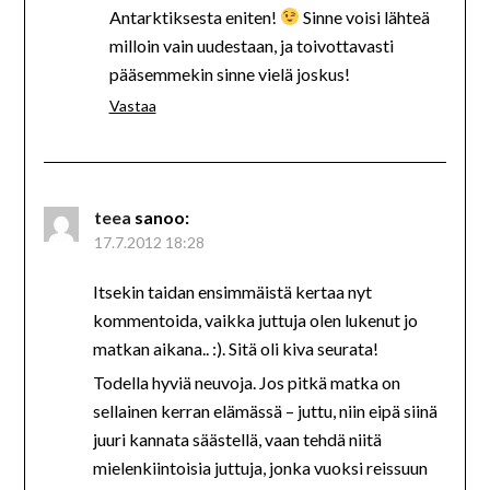
Antarktiksesta eniten!
Sinne voisi lähteä
milloin vain uudestaan, ja toivottavasti
pääsemmekin sinne vielä joskus!
Vastaa
teea
sanoo:
17.7.2012 18:28
Itsekin taidan ensimmäistä kertaa nyt
kommentoida, vaikka juttuja olen lukenut jo
matkan aikana.. :). Sitä oli kiva seurata!
Todella hyviä neuvoja. Jos pitkä matka on
sellainen kerran elämässä – juttu, niin eipä siinä
juuri kannata säästellä, vaan tehdä niitä
mielenkiintoisia juttuja, jonka vuoksi reissuun