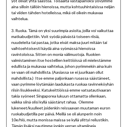
yöt olivat yhtä säästöä. Toisaalta vastapainoksi yövyimme
aina silloin tällöin hienoissa, mutta kohtuuhintaisissa neljän
tai viiden tähden hotelleissa, mikä oli oikein mukavaa
vaihtelua.
3. Ruoka. Tämä on yksi suurimpia asioita, joilla voi vaikuttaa
matkabudjettiin. Voit syödä päivästä toiseen riisiä,
nuudeleita tai pastaa, jotka eivät maksa juuri mitään tai
vaihtoehtoisesti käydä aina syömässä hienoissa
ravintoloissa. Sitten on monia välimuotoja. Ruokien
valmistaminen itse hostellien keittiöissä oli mielestämme
edullista ja mukavaa vaihtelua, johon pyrimmekin aina kuin
se vaan oli mahdollista. (Aasiassa se ei juurikaan ollut
mahdollista.) Itse emme paljonkaan ruoassa säästäneet,
vaan pyrimme löytämään laadukasta ruokaa ravinneköyhän
riisin lisukkeeksi. Katukeittiöissä emme vatsatautivaaran
takia syöneet Singaporea lukuun ottamatta ollenkaan,
vaikka siinä olisi kyllä säästänyt rahaa. Olemme
lukeneet/kuulleet joidenkin reissaavan muutaman euron
ruokabudjetilla per päivä. Meillä se oli alunperin noin
10e/hlö, mutta monissa maissa se kyllä ylittyi reilustikin.
Tämän lisäksi nautimme jonkin verran vitamiineja