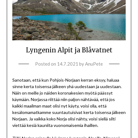
Lyngenin Alpit ja Blåvatnet
Posted on
14.7.2021
by
AnuPete
Sanotaan, että kun Pohjois-Norjaan kerran eksyy, haluaa
sinne kerta toisensa jälkeen yhä uudestaan ja uudestaan.
Näin on meille jo näiden koronakesien myötä päässyt
käymään. Norjassa riittää niin paljon nähtävää, että jos
kaikki maailman maat olisi nyt käyty, voisi olla, että
kesälomamatkamme suuntautuisivat kerta toisensa jälkeen
Norjaan. Ja vaikka koko Norja olisi nähty, voisi siellä silti
viettää kesiä kauniita vuonomaisemia ihaillen.