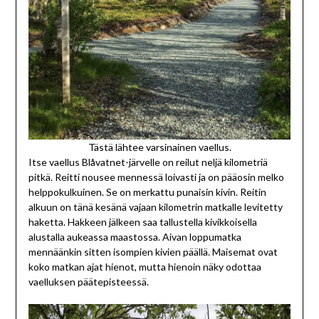
Tästä lähtee varsinainen vaellus.
Itse vaellus Blåvatnet-järvelle on reilut neljä kilometriä
pitkä. Reitti nousee mennessä loivasti ja on pääosin melko
helppokulkuinen. Se on merkattu punaisin kivin. Reitin
alkuun on tänä kesänä vajaan kilometrin matkalle levitetty
haketta. Hakkeen jälkeen saa tallustella kivikkoisella
alustalla aukeassa maastossa. Aivan loppumatka
mennäänkin sitten isompien kivien päällä. Maisemat ovat
koko matkan ajat hienot, mutta hienoin näky odottaa
vaelluksen päätepisteessä.