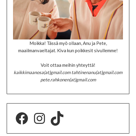
Moikka! Tässä myö ollaan, Anu ja Pete,
maailmanvaeltajat. Kiva kun poikkesit sivullemme!
Voit ottaa meihin yhteyttä!
kaikkimaanosa(at)gmail.com tahtinenanu(at)gmail.com
pete.rahkonen(at)gmail.com