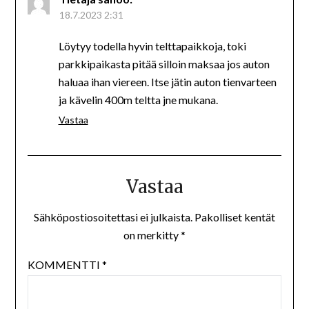
18.7.2023 2:31
Löytyy todella hyvin telttapaikkoja, toki
parkkipaikasta pitää silloin maksaa jos auton
haluaa ihan viereen. Itse jätin auton tienvarteen
ja kävelin 400m teltta jne mukana.
Vastaa
Vastaa
Sähköpostiosoitettasi ei julkaista.
Pakolliset kentät
on merkitty
*
KOMMENTTI
*