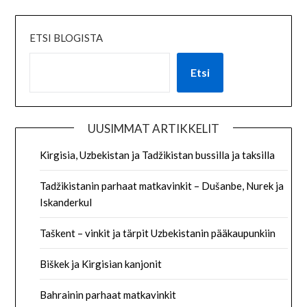
ETSI BLOGISTA
Etsi
UUSIMMAT ARTIKKELIT
Kirgisia, Uzbekistan ja Tadžikistan bussilla ja taksilla
Tadžikistanin parhaat matkavinkit – Dušanbe, Nurek ja
Iskanderkul
Taškent – vinkit ja tärpit Uzbekistanin pääkaupunkiin
Biškek ja Kirgisian kanjonit
Bahrainin parhaat matkavinkit