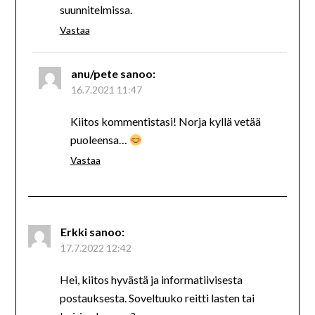
suunnitelmissa.
Vastaa
anu/pete
sanoo:
16.7.2021 11:47
Kiitos kommentistasi! Norja kyllä vetää
puoleensa…
Vastaa
Erkki
sanoo:
17.7.2022 12:42
Hei, kiitos hyvästä ja informatiivisesta
postauksesta. Soveltuuko reitti lasten tai