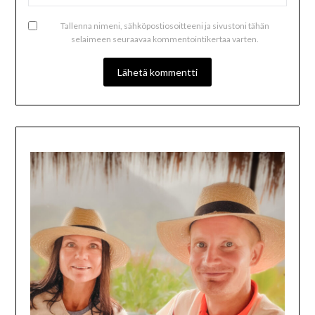
Tallenna nimeni, sähköpostiosoitteeni ja sivustoni tähän
selaimeen seuraavaa kommentointikertaa varten.