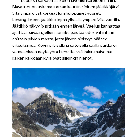
Lopussa sai vaeltaa isojen kivenlohkareiden päällä.
Blåvatnet on uskomattoman kauniin sininen jäätikköjärvi.
Sitä ympäröivät korkeat lumihuippuiset vuoret.
Lenangsbreen-jäätikkö lepää ylhäällä ympäröivillä vuorilla.
Jäätikkö näkyy jo pitkään ennen järveä. Vaellus kannattaa
ajoittaa päivään, jolloin aurinko paistaa edes vähintään
osittain pilvien raosta, jotta järven sinisyys pääsee
oikeuksiinsa. Kovin pilvisellä ja sateisella säällä paikka ei
varmaankaan näytä yhtä hienolta, vaikkakin maisemat
kaiken kaikkiaan kyllä ovat silloinkin hienot.