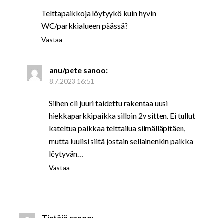
Telttapaikkoja löytyykö kuin hyvin
WC/parkkialueen päässä?
Vastaa
anu/pete
sanoo:
8.7.2023 16:51
Siihen oli juuri taidettu rakentaa uusi
hiekkaparkkipaikka silloin 2v sitten. Ei tullut
kateltua paikkaa telttailua silmälläpitäen,
mutta luulisi siitä jostain sellainenkin paikka
löytyvän…
Vastaa
Tietäjä
sanoo: