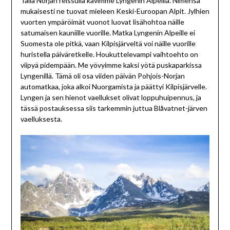
Tällä Norjan reissulla kävimme Lyngenin Alpeilla. Nimensä
mukaisesti ne tuovat mieleen Keski-Euroopan Alpit. Jylhien
vuorten ympäröimät vuonot luovat lisähohtoa näille
satumaisen kauniille vuorille. Matka Lyngenin Alpeille ei
Suomesta ole pitkä, vaan Kilpisjärveltä voi näille vuorille
huristella päiväretkelle. Houkuttelevampi vaihtoehto on
viipyä pidempään. Me yövyimme kaksi yötä puskaparkissa
Lyngenillä. Tämä oli osa viiden päivän Pohjois-Norjan
automatkaa, joka alkoi Nuorgamista ja päättyi Kilpisjärvelle.
Lyngen ja sen hienot vaellukset olivat loppuhuipennus, ja
tässä postauksessa siis tarkemmin juttua Blåvatnet-järven
vaelluksesta.