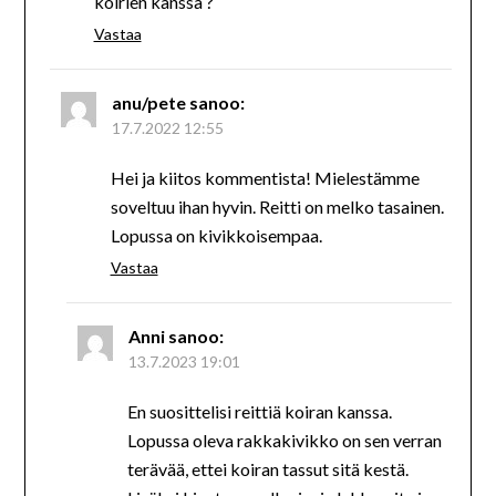
koirien kanssa ?
Vastaa
anu/pete
sanoo:
17.7.2022 12:55
Hei ja kiitos kommentista! Mielestämme
soveltuu ihan hyvin. Reitti on melko tasainen.
Lopussa on kivikkoisempaa.
Vastaa
Anni
sanoo:
13.7.2023 19:01
En suosittelisi reittiä koiran kanssa.
Lopussa oleva rakkakivikko on sen verran
terävää, ettei koiran tassut sitä kestä.