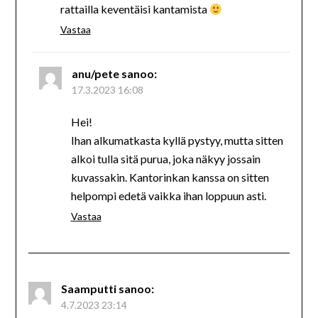
rattailla keventäisi kantamista
Vastaa
anu/pete
sanoo:
17.3.2023 16:08
Hei!
Ihan alkumatkasta kyllä pystyy, mutta sitten
alkoi tulla sitä purua, joka näkyy jossain
kuvassakin. Kantorinkan kanssa on sitten
helpompi edetä vaikka ihan loppuun asti.
Vastaa
Saamputti
sanoo:
4.7.2023 23:14