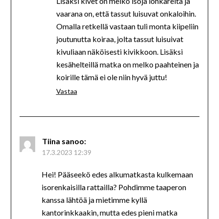
Lisäksi kivet on melko isoja lohkareita ja
vaarana on, että tassut luisuvat onkaloihin.
Omalla retkellä vastaan tuli monta kiipeliin
joutunutta koiraa, jolta tassut luisuivat
kivuliaan näköisesti kivikkoon. Lisäksi
kesähelteillä matka on melko paahteinen ja
koirille tämä ei ole niin hyvä juttu!
Vastaa
Tiina
sanoo:
17.3.2023 12:39
Hei! Pääseekö edes alkumatkasta kulkemaan
isorenkaisilla rattailla? Pohdimme taaperon
kanssa lähtöä ja mietimme kyllä
kantorinkkaakin, mutta edes pieni matka