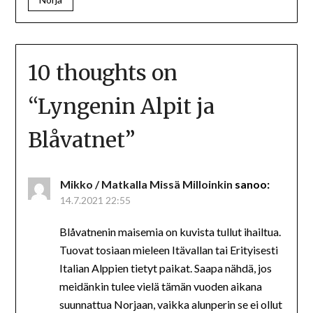
10 thoughts on
“
Lyngenin Alpit ja
Blåvatnet
”
Mikko / Matkalla Missä Milloinkin
sanoo:
14.7.2021 22:55
Blåvatnenin maisemia on kuvista tullut ihailtua.
Tuovat tosiaan mieleen Itävallan tai Erityisesti
Italian Alppien tietyt paikat. Saapa nähdä, jos
meidänkin tulee vielä tämän vuoden aikana
suunnattua Norjaan, vaikka alunperin se ei ollut