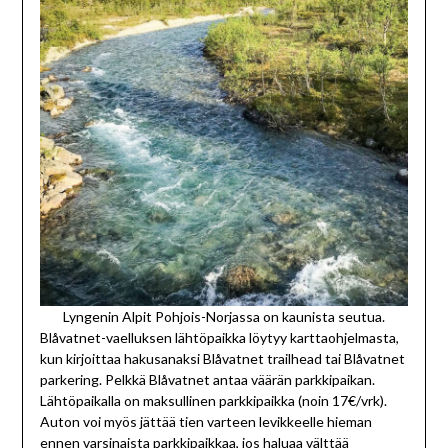
Lyngenin Alpit Pohjois-Norjassa on kaunista seutua.
Blåvatnet-vaelluksen lähtöpaikka löytyy karttaohjelmasta,
kun kirjoittaa hakusanaksi Blåvatnet trailhead tai Blåvatnet
parkering. Pelkkä Blåvatnet antaa väärän parkkipaikan.
Lähtöpaikalla on maksullinen parkkipaikka (noin 17€/vrk).
Auton voi myös jättää tien varteen levikkeelle hieman
ennen varsinaista parkkipaikkaa, jos haluaa välttää