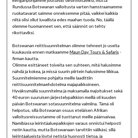
kengänpohjamme joutuivat desinfioitaviksi, mutta
Rundussa Botswanan valloitusta varten hamstraamamme
ruokatavarat saimme onneksemme pitää, vaikkei kaikkia
niitä olisi ollut luvallista edes maahan tuoda. No, täällä
olemme huomanneet sen, että säännöt on tehty
rikottaviksi.
Botswanan reittisuunnitelman olimme tehneet jo useita
kuukausia ennen matkaamme
Maun Day Tours & Safaris
-
firman kautta.
Olimme esittäneet toiveita sen suhteen, mitä halusimme
nähdä ja kokea, ja missä suurin piirtein halusimme liikkua.
Suunnitelmiemme pohjalta meille laadittiin
reittisuunnitelmaehdotelma majapaikkoineen.
Hyväksymällä suunnitelma ja maksamalla majoitukset sekä
40 euron suuruisen järjestelypalkkion meillä oli kuuden
päivän Botswanan sotasuunnitelma valmiina. Tämä oli
helpotus, sillä Botswanan osuus eteläisen Afrikan
valloitusreissustamme oli tuottanut meille päänvaivaa.
Namibiassa leirintäaluepaikkojen varaus onnistui helposti
netin kautta, mutta Botswanaan tarvittiin välikäsi, sillä
leirintäalueista löytyi netistä huonosti tietoa, ja