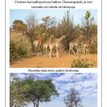
Choben kansallispuistoa halkoo Okavangojoki, ja sen
rannalla voi nähdä virtahepoja.
Alueella elää myös paljon kirahveja.