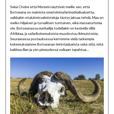
Sekä Chobe että Moremi näyttivät meille sen, että
Botswana on mainiota omatoimisafarimatkailualuetta,
vaikkakin etukäteisvalmisteluja täytyy jaksaa tehdä. Maa on
melko hiljainen ja turvallisen tuntuinen, eikä massaturismia
ole. Botswanassa matkailija todellakin on keskellä villiä
Afrikkaa, ja safarikokemuksista muodostuu ikimuistoisia.
Seuraavassa postauksessa kerromme vielä tarkempia
kokemuksiamme Botswanan leirintäalueista sekä siitä, mitä
kaikkea illan ja yön pimeydessä voikaan tapahtua…