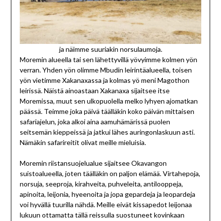
ja näimme suuriakin norsulaumoja.
Moremin alueella tai sen lähettyvillä yövyimme kolmen yön
verran. Yhden yön olimme Mbudin leirintäalueella, toisen
yön vietimme Xakanaxassa ja kolmas yö meni Magothon
leirissä. Näistä ainoastaan Xakanaxa sijaitsee itse
Moremissa, muut sen ulkopuolella melko lyhyen ajomatkan
päässä. Teimme joka päivä täälläkin koko päivän mittaisen
safariajelun, joka alkoi aina aamuhämärissä puolen
seitsemän kieppeissä ja jatkui lähes auringonlaskuun asti.
Nämäkin safarireitit olivat meille mieluisia.
Moremin riistansuojelualue sijaitsee Okavangon
suistoalueella, joten täälläkin on paljon elämää. Virtahepoja,
norsuja, seeproja, kirahveita, puhveleita, antilooppeja,
apinoita, leijonia, hyeenoita ja jopa gepardeja ja leopardeja
voi hyvällä tuurilla nähdä. Meille eivät kissapedot leijonaa
lukuun ottamatta tällä reissulla suostuneet kovinkaan