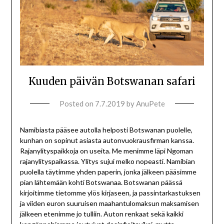
Kuuden päivän Botswanan safari
Posted on
7.7.2019
by
AnuPete
Namibiasta pääsee autolla helposti Botswanan puolelle,
kunhan on sopinut asiasta autonvuokrausfirman kanssa.
Rajanylityspaikkoja on useita. Me menimme läpi Ngoman
rajanylityspaikassa. Ylitys sujui melko nopeasti. Namibian
puolella täytimme yhden paperin, jonka jälkeen pääsimme
pian lähtemään kohti Botswanaa. Botswanan päässä
kirjoitimme tietomme ylös kirjaseen, ja passintarkastuksen
ja viiden euron suuruisen maahantulomaksun maksamisen
jälkeen etenimme jo tulliin. Auton renkaat sekä kaikki