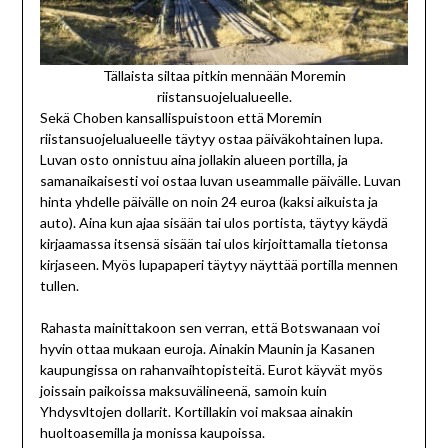
Tällaista siltaa pitkin mennään Moremin
riistansuojelualueelle.
Sekä Choben kansallispuistoon että Moremin
riistansuojelualueelle täytyy ostaa päiväkohtainen lupa.
Luvan osto onnistuu aina jollakin alueen portilla, ja
samanaikaisesti voi ostaa luvan useammalle päivälle. Luvan
hinta yhdelle päivälle on noin 24 euroa (kaksi aikuista ja
auto). Aina kun ajaa sisään tai ulos portista, täytyy käydä
kirjaamassa itsensä sisään tai ulos kirjoittamalla tietonsa
kirjaseen. Myös lupapaperi täytyy näyttää portilla mennen
tullen.
Rahasta mainittakoon sen verran, että Botswanaan voi
hyvin ottaa mukaan euroja. Ainakin Maunin ja Kasanen
kaupungissa on rahanvaihtopisteitä. Eurot käyvät myös
joissain paikoissa maksuvälineenä, samoin kuin
Yhdysvltojen dollarit. Kortillakin voi maksaa ainakin
huoltoasemilla ja monissa kaupoissa.