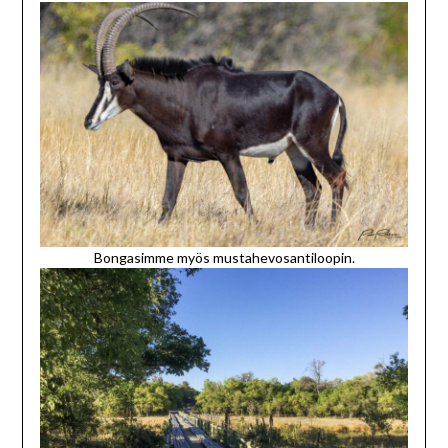
Bongasimme myös mustahevosantiloopin.