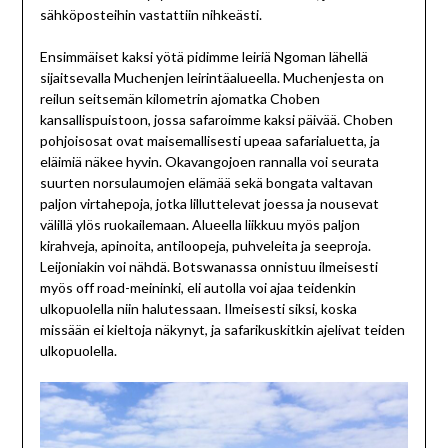
sähköposteihin vastattiin nihkeästi.
Ensimmäiset kaksi yötä pidimme leiriä Ngoman lähellä
sijaitsevalla Muchenjen leirintäalueella. Muchenjesta on
reilun seitsemän kilometrin ajomatka Choben
kansallispuistoon, jossa safaroimme kaksi päivää. Choben
pohjoisosat ovat maisemallisesti upeaa safarialuetta, ja
eläimiä näkee hyvin. Okavangojoen rannalla voi seurata
suurten norsulaumojen elämää sekä bongata valtavan
paljon virtahepoja, jotka lilluttelevat joessa ja nousevat
välillä ylös ruokailemaan. Alueella liikkuu myös paljon
kirahveja, apinoita, antiloopeja, puhveleita ja seeproja.
Leijoniakin voi nähdä. Botswanassa onnistuu ilmeisesti
myös off road-meininki, eli autolla voi ajaa teidenkin
ulkopuolella niin halutessaan. Ilmeisesti siksi, koska
missään ei kieltoja näkynyt, ja safarikuskitkin ajelivat teiden
ulkopuolella.