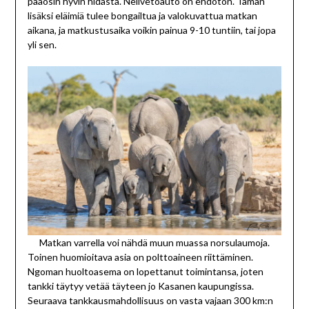
pääosin hyvin hidasta. Nelivetoauto on ehdoton. Tämän
lisäksi eläimiä tulee bongailtua ja valokuvattua matkan
aikana, ja matkustusaika voikin painua 9-10 tuntiin, tai jopa
yli sen.
Matkan varrella voi nähdä muun muassa norsulaumoja.
Toinen huomioitava asia on polttoaineen riittäminen.
Ngoman huoltoasema on lopettanut toimintansa, joten
tankki täytyy vetää täyteen jo Kasanen kaupungissa.
Seuraava tankkausmahdollisuus on vasta vajaan 300 km:n