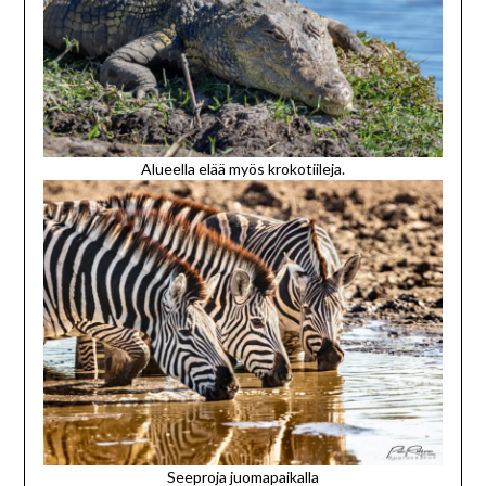
Alueella elää myös krokotiileja.
Seeproja juomapaikalla