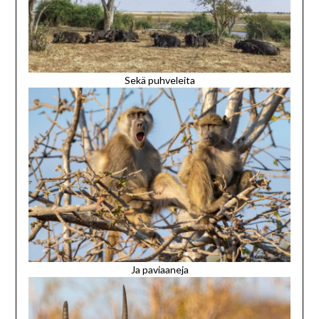
Sekä puhveleita
Ja paviaaneja