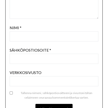
NIMI
*
SÄHKÖPOSTIOSOITE
*
VERKKOSIVUSTO
Tallenna nimeni, sähköpostiosoitteeni ja sivustoni tähän
selaimeen seuraavaa kommentointikertaa varten.