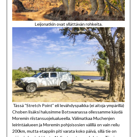
Leijonatkin ovat yllättävän rohkeita.
Tässä ”Stretch Point” eli levähdyspaikka (ei aitoja ympärillä)
Choben lisäksi halusimme Botswanassa ollessamme käydä
Moremin riistansuojelualueella. Välimatkaa Muchenjen
leirintäalueen ja Moremin pohjoisosien välillä on vain reilu
200km, mutta etappiin piti varata koko päivä, sillä tie on