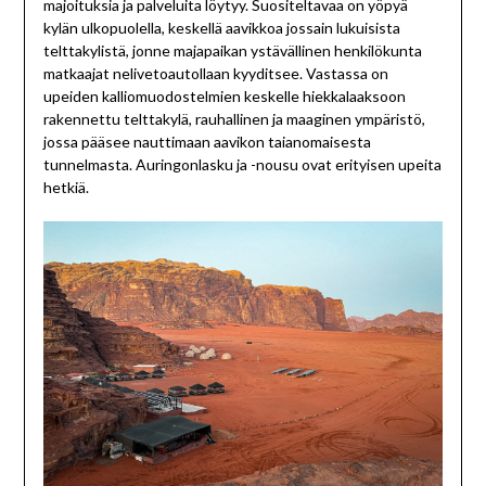
majoituksia ja palveluita löytyy. Suositeltavaa on yöpyä
kylän ulkopuolella, keskellä aavikkoa jossain lukuisista
telttakylistä, jonne majapaikan ystävällinen henkilökunta
matkaajat nelivetoautollaan kyyditsee. Vastassa on
upeiden kalliomuodostelmien keskelle hiekkalaaksoon
rakennettu telttakylä, rauhallinen ja maaginen ympäristö,
jossa pääsee nauttimaan aavikon taianomaisesta
tunnelmasta. Auringonlasku ja -nousu ovat erityisen upeita
hetkiä.