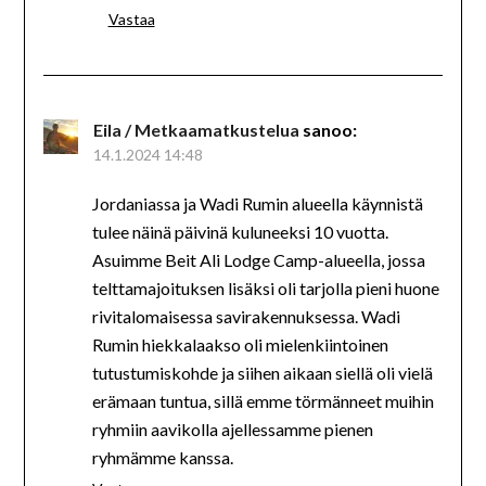
Vastaa
Eila / Metkaamatkustelua
sanoo:
14.1.2024 14:48
Jordaniassa ja Wadi Rumin alueella käynnistä
tulee näinä päivinä kuluneeksi 10 vuotta.
Asuimme Beit Ali Lodge Camp-alueella, jossa
telttamajoituksen lisäksi oli tarjolla pieni huone
rivitalomaisessa savirakennuksessa. Wadi
Rumin hiekkalaakso oli mielenkiintoinen
tutustumiskohde ja siihen aikaan siellä oli vielä
erämaan tuntua, sillä emme törmänneet muihin
ryhmiin aavikolla ajellessamme pienen
ryhmämme kanssa.