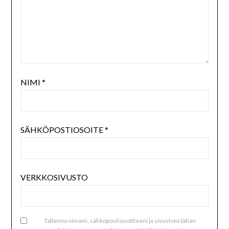
NIMI
*
SÄHKÖPOSTIOSOITE
*
VERKKOSIVUSTO
Tallenna nimeni, sähköpostiosoitteeni ja sivustoni tähän