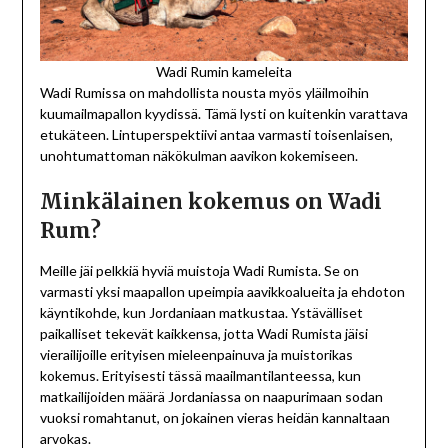
Wadi Rumin kameleita
Wadi Rumissa on mahdollista nousta myös yläilmoihin
kuumailmapallon kyydissä. Tämä lysti on kuitenkin varattava
etukäteen. Lintuperspektiivi antaa varmasti toisenlaisen,
unohtumattoman näkökulman aavikon kokemiseen.
Minkälainen kokemus on Wadi
Rum?
Meille jäi pelkkiä hyviä muistoja Wadi Rumista. Se on
varmasti yksi maapallon upeimpia aavikkoalueita ja ehdoton
käyntikohde, kun Jordaniaan matkustaa. Ystävälliset
paikalliset tekevät kaikkensa, jotta Wadi Rumista jäisi
vierailijoille erityisen mieleenpainuva ja muistorikas
kokemus. Erityisesti tässä maailmantilanteessa, kun
matkailijoiden määrä Jordaniassa on naapurimaan sodan
vuoksi romahtanut, on jokainen vieras heidän kannaltaan
arvokas.