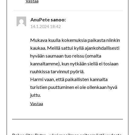
Vastaa
AnuPete
sanoo:
14.1.2024 18:42
Mukava kuulla kokemuksia paikasta niinkin
kaukaa. Meillä sattui kyllä ajankohdallisesti
hyvään saumaan tuo reissu (omalta
kannaltamme), kun nytkään siellä ei tosiaan
ruuhkissa tarvinnut pyöriä.
Harmi vaan, että paikallisten kannalta
turistien puuttuminen ei ole ollenkaan hyvä
juttu.
Vastaa