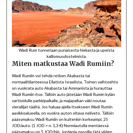
Wadi Rum tunnetaan punaisesta hiekasta ja upeista
kalliomuodostelmista.
Miten matkustaa Wadi Rumiin?
Wadi Rumiin voi tehdä retken Akabasta tai
normaalitilanteessa Eilatista Israelista. Toinen vaihtoehto
on vuokrata auto Akabasta tai Ammanista ja hurauttaa
Wadi Rumiin itse. Tällöin auto jätetään Wadi Rumin kylän
vartioidulle parkkipaikalle, ja majapaikan väki noutaa
vierailijat täältä. Jos haluaa ajella itsekseen Wadi Rumin
aavikkoalueella, on vuokra-auton oltava neliveto. Tällöin
pääsymaksu Wadi Rumiin on kuitenkin korkeampi, 25
JOD/auto. (1 JOD = n. 1,3 €) Normiautolla mentäessä
pääsymaksu on 5 JOD/hlö. Jordania-passilla tätä viiden