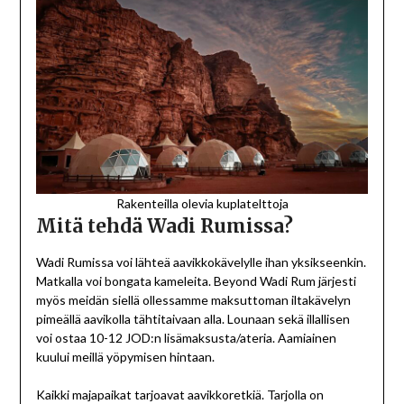
Rakenteilla olevia kuplatelttoja
Mitä tehdä Wadi Rumissa?
Wadi Rumissa voi lähteä aavikkokävelylle ihan yksikseenkin.
Matkalla voi bongata kameleita. Beyond Wadi Rum järjesti
myös meidän siellä ollessamme maksuttoman iltakävelyn
pimeällä aavikolla tähtitaivaan alla. Lounaan sekä illallisen
voi ostaa 10-12 JOD:n lisämaksusta/ateria. Aamiainen
kuului meillä yöpymisen hintaan.
Kaikki majapaikat tarjoavat aavikkoretkiä. Tarjolla on