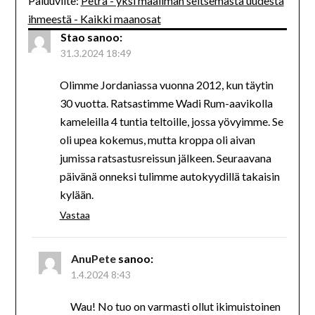
Paluuviite:
Petra - yksi maailman seitsemästä uudesta
ihmeestä - Kaikki maanosat
Stao
sanoo:
31.3.2024 18:49
Olimme Jordaniassa vuonna 2012, kun täytin
30 vuotta. Ratsastimme Wadi Rum-aavikolla
kameleilla 4 tuntia teltoille, jossa yövyimme. Se
oli upea kokemus, mutta kroppa oli aivan
jumissa ratsastusreissun jälkeen. Seuraavana
päivänä onneksi tulimme autokyydillä takaisin
kylään.
Vastaa
AnuPete
sanoo:
1.4.2024 8:43
Wau! No tuo on varmasti ollut ikimuistoinen