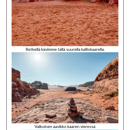
Retkellä kävimme tällä suurella kalliokaarella.
Valkoinen aavikko kaaren vieressä