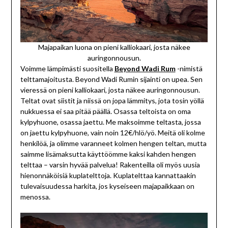
Majapaikan luona on pieni kalliokaari, josta näkee
auringonnousun.
Voimme lämpimästi suositella
Beyond Wadi Rum
-nimistä
telttamajoitusta. Beyond Wadi Rumin sijainti on upea. Sen
vieressä on pieni kalliokaari, josta näkee auringonnousun.
Teltat ovat siistit ja niissä on jopa lämmitys, jota tosin yöllä
nukkuessa ei saa pitää päällä. Osassa teltoista on oma
kylpyhuone, osassa jaettu. Me maksoimme teltasta, jossa
on jaettu kylpyhuone, vain noin 12€/hlö/yö. Meitä oli kolme
henkilöä, ja olimme varanneet kolmen hengen teltan, mutta
saimme lisämaksutta käyttöömme kaksi kahden hengen
telttaa – varsin hyvää palvelua! Rakenteilla oli myös uusia
hienonnäköisiä kuplatelttoja. Kuplatelttaa kannattaakin
tulevaisuudessa harkita, jos kyseiseen majapaikkaan on
menossa.