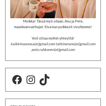
Moikka! Tässä myö ollaan, Anu ja Pete,
maailmanvaeltajat. Kiva kun poikkesit sivullemme!
Voit ottaa meihin yhteyttä!
kaikkimaanosa(at)gmail.com tahtinenanu(at)gmail.com
pete.rahkonen(at)gmail.com