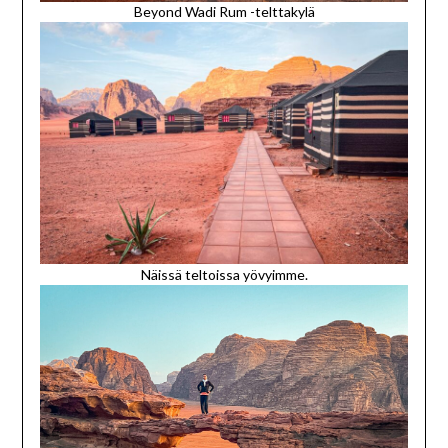
Beyond Wadi Rum -telttakylä
Näissä teltoissa yövyimme.