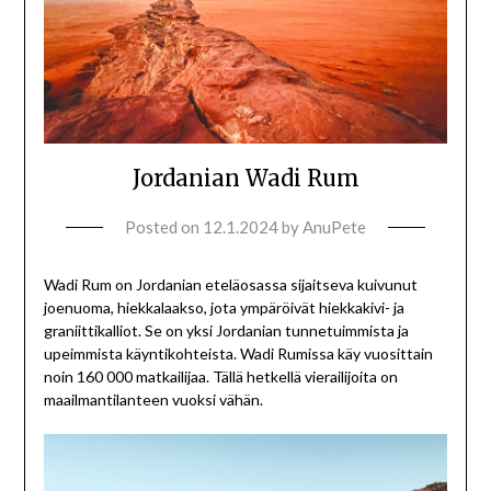
Jordanian Wadi Rum
Posted on
12.1.2024
by
AnuPete
Wadi Rum on Jordanian eteläosassa sijaitseva kuivunut
joenuoma, hiekkalaakso, jota ympäröivät hiekkakivi- ja
graniittikalliot. Se on yksi Jordanian tunnetuimmista ja
upeimmista käyntikohteista. Wadi Rumissa käy vuosittain
noin 160 000 matkailijaa. Tällä hetkellä vierailijoita on
maailmantilanteen vuoksi vähän.