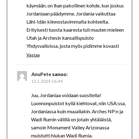
käymään, on ihan pakollinen kohde, kun joskus
Jordaniaan päädymme. Jordania vaikuttaa
Lähi-Idän kiinnostavimmalta kohteelta.
Erityisesti tuosta kaaresta tuli muuten mieleen
Utah ja Archesin kansallispuisto
Yhdysvalloissa, josta myös pidimme kovasti
Vastaa
AnuPete
sanoo:
13.1.2024 16:44
Juu, Jordaniaa voidaan suositella!
Luonnonpuistot kyllä kiehtovat, niin USA:ssa,
Jordaniassa kuin muuallakin. Arches NP:n ja
Wadi Rumin välillä on jotain yhtäläistä,
samoin Monument Valley Arizonassa
muistutti hiukan Wadi Rumia.