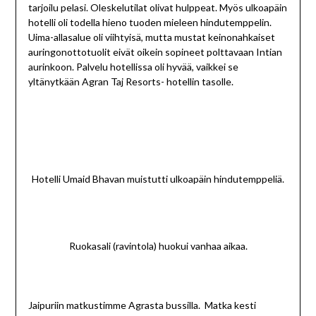
tarjoilu pelasi. Oleskelutilat olivat hulppeat. Myös ulkoapäin
hotelli oli todella hieno tuoden mieleen hindutemppelin.
Uima-allasalue oli viihtyisä, mutta mustat keinonahkaiset
auringonottotuolit eivät oikein sopineet polttavaan Intian
aurinkoon. Palvelu hotellissa oli hyvää, vaikkei se
yltänytkään Agran Taj Resorts- hotellin tasolle.
Hotelli Umaid Bhavan muistutti ulkoapäin hindutemppeliä.
Ruokasali (ravintola) huokui vanhaa aikaa.
Jaipuriin matkustimme Agrasta bussilla. Matka kesti