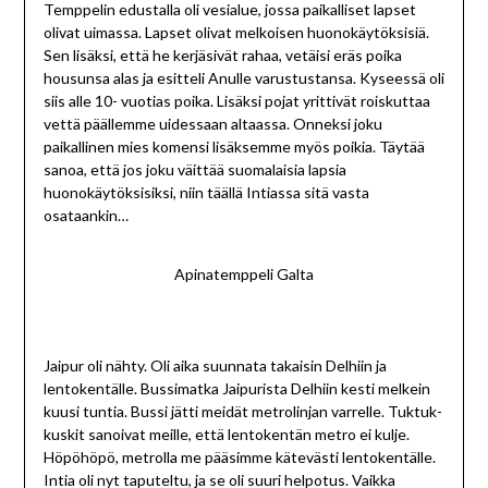
Temppelin edustalla oli vesialue, jossa paikalliset lapset
olivat uimassa. Lapset olivat melkoisen huonokäytöksisiä.
Sen lisäksi, että he kerjäsivät rahaa, vetäisi eräs poika
housunsa alas ja esitteli Anulle varustustansa. Kyseessä oli
siis alle 10- vuotias poika. Lisäksi pojat yrittivät roiskuttaa
vettä päällemme uidessaan altaassa. Onneksi joku
paikallinen mies komensi lisäksemme myös poikia. Täytää
sanoa, että jos joku väittää suomalaisia lapsia
huonokäytöksisiksi, niin täällä Intiassa sitä vasta
osataankin…
Apinatemppeli Galta
Jaipur oli nähty. Oli aika suunnata takaisin Delhiin ja
lentokentälle. Bussimatka Jaipurista Delhiin kesti melkein
kuusi tuntia. Bussi jätti meidät metrolinjan varrelle. Tuktuk-
kuskit sanoivat meille, että lentokentän metro ei kulje.
Höpöhöpö, metrolla me pääsimme kätevästi lentokentälle.
Intia oli nyt taputeltu, ja se oli suuri helpotus. Vaikka