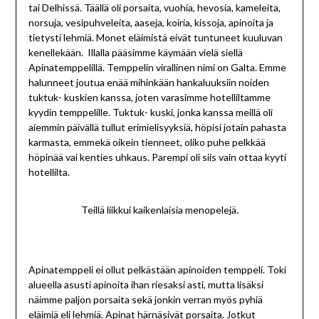
tai Delhissä. Täällä oli porsaita, vuohia, hevosia, kameleita,
norsuja, vesipuhveleita, aaseja, koiria, kissoja, apinoita ja
tietysti lehmiä. Monet eläimistä eivät tuntuneet kuuluvan
kenellekään. Illalla pääsimme käymään vielä siellä
Apinatemppelillä. Temppelin virallinen nimi on Galta. Emme
halunneet joutua enää mihinkään hankaluuksiin noiden
tuktuk- kuskien kanssa, joten varasimme hotelliltamme
kyydin temppelille. Tuktuk- kuski, jonka kanssa meillä oli
aiemmin päivällä tullut erimielisyyksiä, höpisi jotain pahasta
karmasta, emmekä oikein tienneet, oliko puhe pelkkää
höpinää vai kenties uhkaus. Parempi oli siis vain ottaa kyyti
hotellilta.
Teillä liikkui kaikenlaisia menopelejä.
Apinatemppeli ei ollut pelkästään apinoiden temppeli. Toki
alueella asusti apinoita ihan riesaksi asti, mutta lisäksi
näimme paljon porsaita sekä jonkin verran myös pyhiä
eläimiä eli lehmiä. Apinat härnäsivät porsaita. Jotkut