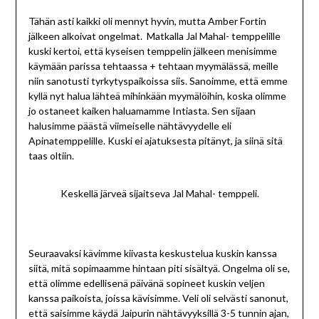
Tähän asti kaikki oli mennyt hyvin, mutta Amber Fortin
jälkeen alkoivat ongelmat. Matkalla Jal Mahal- temppelille
kuski kertoi, että kyseisen temppelin jälkeen menisimme
käymään parissa tehtaassa + tehtaan myymälässä, meille
niin sanotusti tyrkytyspaikoissa siis. Sanoimme, että emme
kyllä nyt halua lähteä mihinkään myymälöihin, koska olimme
jo ostaneet kaiken haluamamme Intiasta. Sen sijaan
halusimme päästä viimeiselle nähtävyydelle eli
Apinatemppelille. Kuski ei ajatuksesta pitänyt, ja siinä sitä
taas oltiin.
Keskellä järveä sijaitseva Jal Mahal- temppeli.
Seuraavaksi kävimme kiivasta keskustelua kuskin kanssa
siitä, mitä sopimaamme hintaan piti sisältyä. Ongelma oli se,
että olimme edellisenä päivänä sopineet kuskin veljen
kanssa paikoista, joissa kävisimme. Veli oli selvästi sanonut,
että saisimme käydä Jaipurin nähtävyyksillä 3-5 tunnin ajan,