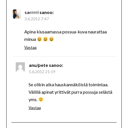
sarrrri
sanoo:
3.6.2012 7:47
Apina kiusaamassa possua-kuva naurattaa
minua
Vastaa
anu/pete
sanoo:
5.6.2012 21:19
Se olikin aika hauskannäköistä toimintaa.
Välillä apinat yrittivät purra possuja selästä
yms.
Vastaa