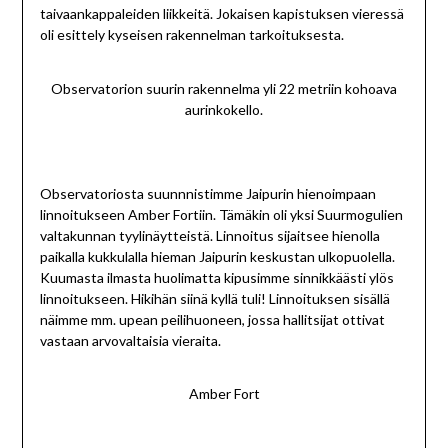
taivaankappaleiden liikkeitä. Jokaisen kapistuksen vieressä
oli esittely kyseisen rakennelman tarkoituksesta.
Observatorion suurin rakennelma yli 22 metriin kohoava
aurinkokello.
Observatoriosta suunnnistimme Jaipurin hienoimpaan
linnoitukseen Amber Fortiin. Tämäkin oli yksi Suurmogulien
valtakunnan tyylinäytteistä. Linnoitus sijaitsee hienolla
paikalla kukkulalla hieman Jaipurin keskustan ulkopuolella.
Kuumasta ilmasta huolimatta kipusimme sinnikkäästi ylös
linnoitukseen. Hikihän siinä kyllä tuli! Linnoituksen sisällä
näimme mm. upean peilihuoneen, jossa hallitsijat ottivat
vastaan arvovaltaisia vieraita.
Amber Fort