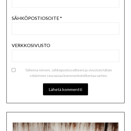
SÄHKÖPOSTIOSOITE
*
VERKKOSIVUSTO
Tallenna nimeni, sähköpostiosoitteeni ja sivustoni tähän
selaimeen seuraavaa kommentointikertaa varten.