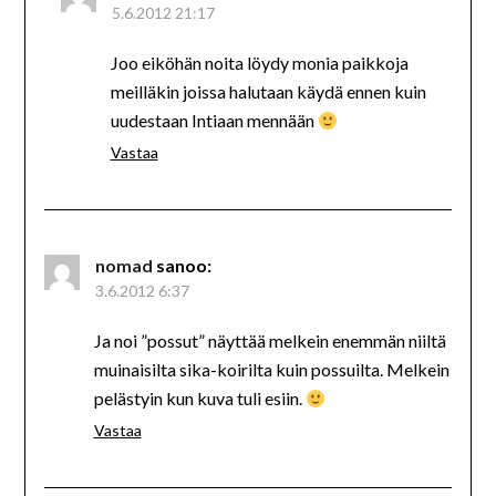
5.6.2012 21:17
Joo eiköhän noita löydy monia paikkoja
meilläkin joissa halutaan käydä ennen kuin
uudestaan Intiaan mennään
Vastaa
nomad
sanoo:
3.6.2012 6:37
Ja noi ”possut” näyttää melkein enemmän niiltä
muinaisilta sika-koirilta kuin possuilta. Melkein
pelästyin kun kuva tuli esiin.
Vastaa