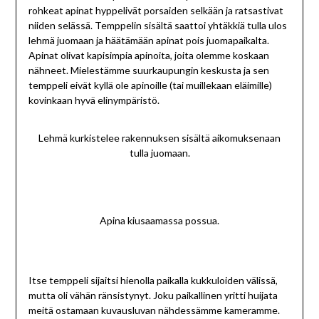
rohkeat apinat hyppelivät porsaiden selkään ja ratsastivat
niiden selässä. Temppelin sisältä saattoi yhtäkkiä tulla ulos
lehmä juomaan ja häätämään apinat pois juomapaikalta.
Apinat olivat kapisimpia apinoita, joita olemme koskaan
nähneet. Mielestämme suurkaupungin keskusta ja sen
temppeli eivät kyllä ole apinoille (tai muillekaan eläimille)
kovinkaan hyvä elinympäristö.
Lehmä kurkistelee rakennuksen sisältä aikomuksenaan
tulla juomaan.
Apina kiusaamassa possua.
Itse temppeli sijaitsi hienolla paikalla kukkuloiden välissä,
mutta oli vähän ränsistynyt. Joku paikallinen yritti huijata
meitä ostamaan kuvausluvan nähdessämme kameramme.