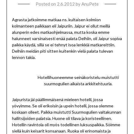
Posted on
2.6.2012
by
AnuPete
Agrasta jatkoimme matkaa ns. kultaisen kolmion
kolmanteen paikkaan eli Jaipuriin. Jaipur ei ollut meillä
alunperin edes matkaohjelmassa, mutta koska emme
halunneet varsinaisesti enää palata Delhiin, oli Jaipur sopiva
paikka käydä, sillä se ei tehnyt isoa lenkkiä matkareittiin.
Delhiin meidän piti sitten kuitenkin vielä palata tulevan
lennon takia.
Hotellihuoneemme seinäkoristelu muistutti
suurmogulien aikaista arkkitehtuuria.
Jaipurista jäi päällimmäisenä mieleen hotelli, jossa
yövyimme. Se oli erikoisin ja upein hotelli, jossa olemme
koskaan olleet. Paikka muistutti Suurmogulien valtakunnan
hallitsijoiden palatsia. Huone oli tilava ja koristeellinen.
Hotellin ravintola oli myös todellinen luksuspaikka. Söimme
siellä kuin keisarit konsanaan. Ruoka oli erinomaista ja