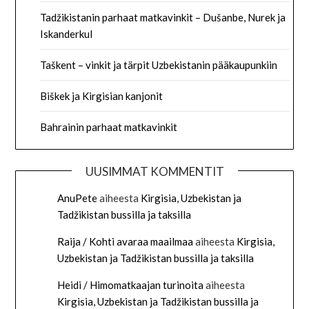
Tadžikistanin parhaat matkavinkit – Dušanbe, Nurek ja
Iskanderkul
Taškent – vinkit ja tärpit Uzbekistanin pääkaupunkiin
Biškek ja Kirgisian kanjonit
Bahrainin parhaat matkavinkit
UUSIMMAT KOMMENTIT
AnuPete
aiheesta
Kirgisia, Uzbekistan ja
Tadžikistan bussilla ja taksilla
Raija / Kohti avaraa maailmaa
aiheesta
Kirgisia,
Uzbekistan ja Tadžikistan bussilla ja taksilla
Heidi / Himomatkaajan turinoita
aiheesta
Kirgisia, Uzbekistan ja Tadžikistan bussilla ja