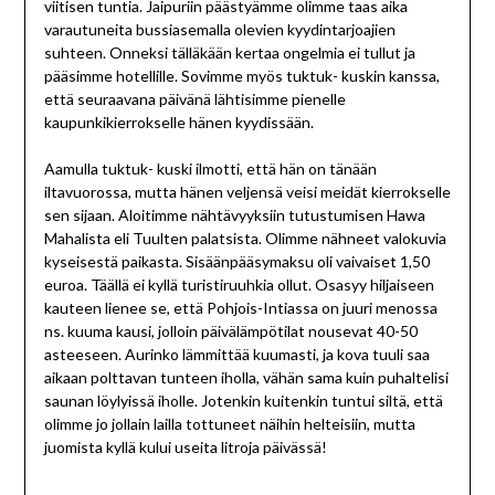
viitisen tuntia. Jaipuriin päästyämme olimme taas aika
varautuneita bussiasemalla olevien kyydintarjoajien
suhteen. Onneksi tälläkään kertaa ongelmia ei tullut ja
pääsimme hotellille. Sovimme myös tuktuk- kuskin kanssa,
että seuraavana päivänä lähtisimme pienelle
kaupunkikierrokselle hänen kyydissään.
Aamulla tuktuk- kuski ilmotti, että hän on tänään
iltavuorossa, mutta hänen veljensä veisi meidät kierrokselle
sen sijaan. Aloitimme nähtävyyksiin tutustumisen Hawa
Mahalista eli Tuulten palatsista. Olimme nähneet valokuvia
kyseisestä paikasta. Sisäänpääsymaksu oli vaivaiset 1,50
euroa. Täällä ei kyllä turistiruuhkia ollut. Osasyy hiljaiseen
kauteen lienee se, että Pohjois-Intiassa on juuri menossa
ns. kuuma kausi, jolloin päivälämpötilat nousevat 40-50
asteeseen. Aurinko lämmittää kuumasti, ja kova tuuli saa
aikaan polttavan tunteen iholla, vähän sama kuin puhaltelisi
saunan löylyissä iholle. Jotenkin kuitenkin tuntui siltä, että
olimme jo jollain lailla tottuneet näihin helteisiin, mutta
juomista kyllä kului useita litroja päivässä!