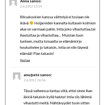
Anna
sanoo:
2.6.2012 13:14
Riksakuskien kanssa väittelyä ei tosiaan ole
ikävä
Huijareiden kannalta kultasen kolmion
alue on varmaan pahin. Intia joko vihastuttaa,tai
ihastuttaa ja vihastuttaa… Muistan tuon
tunteen, mutta toisaalta se elämänkirjo
houkuttelee jo takaisin.. Intia on niin täynnä
elämää! Pian takasin!
Vastaa
anu/pete
sanoo:
2.6.2012 16:56
Tässä vaiheessa tuntuu siltä, ettei sinne ihan
äkkiä takaisin kyllä haluta! Intia siis lähinnä
vihastutti meitä. Nähtävyydet tosin sitten