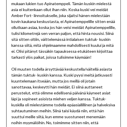
mukaan lukien tuo Apinatemppeli. Tämän kuskin mielestä
asia ei kuitenkaan ollut ihan niin. Koska kuski vei meidät
Amber Fort- linnoitukselle, joka sijaitsi hänen mielestään
kovin kaukana keskustasta, ei Apinatemppelille sitten enää
ollutkaan asiaa, koska jos hän veisi meidät Apinatemppelille,
tulisi kilometrejä sen verran paljon, että hinta nousisi. Siinä
sitä sitten oltiin, väittelemässä intialaisen tuktuk- kuskin
kanssa siitä, mitä ohjelmaamme mahdollisesti kuului ja mitä
ei. Olisi pitänyt tässäkin tapauksessa etukäteen kirjoittaa
tarkasti ylös paikat, joissa tulisimme käymään!
Oli muuten todella ärsyttävää keskustella/väitellä asiasta
tämän tuktuk- kuskin kanssa. Kuski pyysi meitä jatkuvasti
kuuntelemaan itseään, mutta jos meillä oli jotain
sanottavaa, keskeytti hän meidät. Ei siinä auttaneet
perustelut, että olimme edellisenä päivänä käyneet asiat
läpi ja sopineet asioista miehen veljen kanssa. Tuktuk-
kuskilla oli mielestämme todella epäasiallillinen ja halveksiva
suhtautuminen meihin. Siinä taisi käydä niin, että hän
suuttui meille siitä, kun emme suostuneet menemään
noihin myymälöihin. No, toimimme sitten niin, että