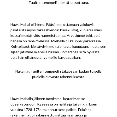
Tuulten temppeli edestä katsottuna.
Hawa Mahal oli hieno. Pääsimme ottamaan valokuvia
palatsista myös takaa (hienoin kuvakulma), kun eräs mies
kutsui meidät ylös huoneistoonsa. Arvasimme toki, että
hänellä on raha mielessä. Miehellä oli kauppa yläkerrassa.
Kohteliaasti kieltäydyimme tulemasta kauppaan, mutta sen
sijaan jätimme miehelle hiukan juomarahaa siitä hyvästä,
että hän oli järjestänyt meille kuvauspaikan.
Näkymät Tuulten temppelin takaosaan kadun toisella
puolella olevasta rakennuksesta.
Hawa Mahalin jälkeen menimme Jantar Mantar-
observatorioon. Kyseessä on hallitsija Jai Singh II:sen
vuosina 1728-1734 rakennuttama paikka. Erilaiset
rakennelmat oli rakennettu mittaamaan aikaa ja