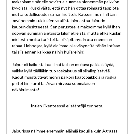
maksoimme hänelle sovittua summaa pienemmän palkkion
kyydistä. Kuski väitti, että nyt hän ottaa roimasti tappiota,
mutta todellisuudessa hän liioitteli. Katsoimme nimittäin
myöhemmin tuktukien virallista hinnastoa Jaipurin
kaupunkiesitteestä. Sen perusteella maksoimme kyllä ihan
sopivan summan ajetuista kilometreistä, mutta ehkä kuskin
mielestä meiltä turisteilta olisi pitänyt irrota enemmän
rahaa. Hohhoijaa, kyllä aloimme olla väsyneitä tähän Intiaan
tai siis ennen kaikkea näihin huijareihin!
Jaipur oli kaikesta huolimatta ihan mukava paikka käydä,
vaikka kyllä täälläkin tuo roskaisuus oli silmiinpistävää.
Kadut muistuttivat monin paikoin kaatopaikkoja ja roskia
poltettiin surutta. Aivan hirveää suomalaisen
näkökulmasta!
Intian liikenteessä ei sääntöjä tunneta.
Jaipurissa näimme enemmän eläimiä kaduilla kuin Agrassa