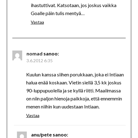
ihastuttivat. Katsotaan, jos joskus vaikka
Goalle päin tulis mentyä…
Vastaa
nomad
sanoo:
3.6.2012 6:35
Kuulun kanssa siihen porukkaan, joka ei Intiaan
halua enää koskaan. Vietin siellä 3,5 kk joskus
90-luppupuolella ja se kyllä riitti. Maailmassa
on niin paljon hienoja paikkoja, että ennemmin
menen niihin kun uudestaan Intiaan.
Vastaa
anu/pete
sanoo: