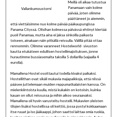
Meillä oli aikaa tutustua
Panamaan vain kolme
Vallankumoustorni
päivää, joten olimme
päättäneet jo aiemmin,
että viettäisimme nuo kolme päivää pääkaupungissa
Panama Cityssä. Olisihan kolmessa päivässä ehtinyt kiertää
puoli Panamaa, mutta aina ei jaksa sinkoilla paikasta
toiseen, ainakaan näin pitkällä reissulla. Välillä pitää ottaa
rennommin. Olimme varanneet Hostelworld- sivuston
kautta etukäteen edullisen hostellimajoituksen, jonne
hurautimme bussiasemalta taksilla 5 dollarilla (vajaalla 4
eurolla).
Mamallena Hostel osoittautui todella kivaksi paikaksi.
Hostellithan ovat sikäli mukavia majapaikkoja, että niissä
pääsee juttelemaan muiden reppumatkalaisten kanssa. On
mielenkiintoista kuulla, mistä kukakin on kotoisin, kuinka
kauan on ollut reissussa ja mihin aikoo seuraavaksi.
Mamallena oli hyvin varusteltu hostelli. Mukavien yleisten
tilojen lisäksi hostellissa oli keittiö, jossa pystyi kokkaamaan
itse ruuat ja iso jääkaappi, johon saattoi laittaa omia ruokia,