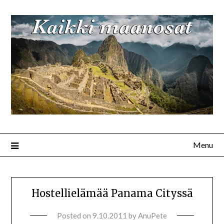
Menu
Hostellielämää Panama Cityssä
Posted on
9.10.2011
by
AnuPete