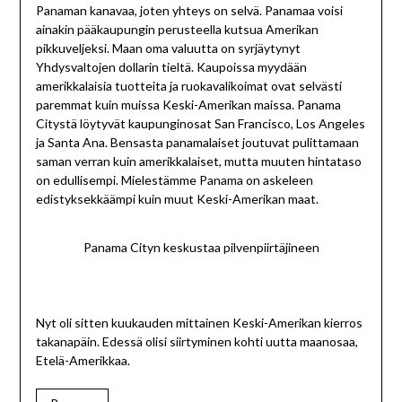
Panaman kanavaa, joten yhteys on selvä. Panamaa voisi
ainakin pääkaupungin perusteella kutsua Amerikan
pikkuveljeksi. Maan oma valuutta on syrjäytynyt
Yhdysvaltojen dollarin tieltä. Kaupoissa myydään
amerikkalaisia tuotteita ja ruokavalikoimat ovat selvästi
paremmat kuin muissa Keski-Amerikan maissa. Panama
Citystä löytyvät kaupunginosat San Francisco, Los Angeles
ja Santa Ana. Bensasta panamalaiset joutuvat pulittamaan
saman verran kuin amerikkalaiset, mutta muuten hintataso
on edullisempi. Mielestämme Panama on askeleen
edistyksekkäämpi kuin muut Keski-Amerikan maat.
Panama Cityn keskustaa pilvenpiirtäjineen
Nyt oli sitten kuukauden mittainen Keski-Amerikan kierros
takanapäin. Edessä olisi siirtyminen kohti uutta maanosaa,
Etelä-Amerikkaa.