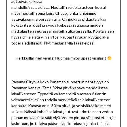
auttoivat kaikissa
mahdollisissa asioissa. Hostellin vakiokalustoon kuului
myös hostellin oma koira Choco, jonka lahjoimme
ystäväksemme porsaanluilla. Oli mukava pitkästä aikaa
kokata itse ruuat ja syödä kaikessa rauhassa muiden
matkalaisten seurassa hostellin ulkoterassilla. Kohtalaisen
hyvää chileläistä viiniä irtosi kaupasta ruuan kyytipojaksi
todella edullisesti. Nyt meidän kyllä taas kelpasi!
Herkkuillallinen viinillä. Huomaa myös upeat viinilasit
Panama Cityn ja koko Panaman tunnetuin nähtävyys on
Panaman kanava. Tämä 82km pitkä kanava mahdollistaa
laivaliikenteen Tyyneltä valtamereltä suoraan Atlantin
valtamerelle, eli on todella merkittävä asia laivaliikenteen
kannalta. Kanava on n. 80km pitkä, ja se sisältää kolme eri
sulkua. Näissä kohdissa laivat joutuvat odottamaan veden
pinnan mekaanista säätelyä. Veden pintaa siis nostetaan ja
lasketaan, jotta laiva pääsee läpi kohdasta, jonka toisella