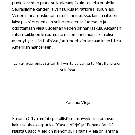
puolella veden pinta on korkeampi kuin toisella puolella.
Seurasimme kahden laivan kulkua Miraflores- sulun läpi.
Veden pinnan lasku tapahtui 8 minuutissa.Tämän jälkeen
laiva pääsi etenemään sulun toiseen vaiheeseen ja
odottamaan vielä uudestan veden pinnan laskua. Aikaahan
tähän kaikkeen kului, mutta paljon enemmän aikaa olisi
mennyt, jos laivat olisivat joutuneet kiertämään koko Etelä-
Amerikan mantereen!
Laivat etenemässä kohti Tyyntä valtamerta Mirafloreksen
suluissa
Panama Vieja
Panama Cityn muihin pakollisiin nähtävyyksiin kuuluvat
kaksi vanhaakaupunkia ”Casco Viejo” ja ”Panama Vieja.”
Näistä Casco Viejo on hienompi. Panama Vieja on lähinnä