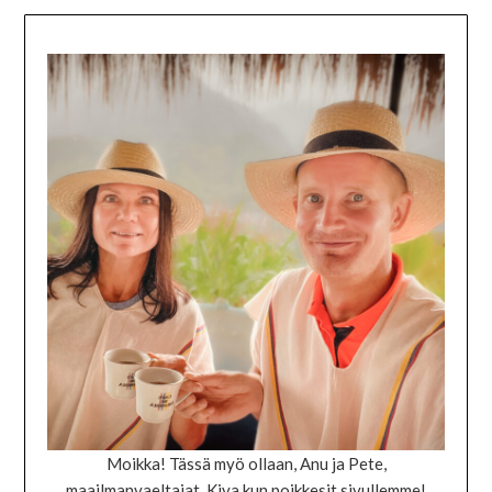
Moikka! Tässä myö ollaan, Anu ja Pete,
maailmanvaeltajat. Kiva kun poikkesit sivullemme!