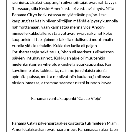
raunioita. Lisäksi kaupungin pilvenpiirtäjät ovat nähtävyys
itsessään, sillä Keski-Amerikasta ei vastaavia löydy. Niitä
Panama Cityn keskustassa on yllättävän paljon. Itse
kaupungista käsin pilvenpiirtäjien määrää ei pysty kunnolla
hahmottamaan, vaan kannattaa mennä ylös Ancon-
nimiselle kukkulalle, josta avutuvat hyvät näkymät koko
kaupunkiin. Itse ajoimme taksilla edullisesti muutamalla
eurolla ylös kukkulalle. Kukkulan laella oli paljon
lintuharrastajia sekä taulu, johon oli merkattu viimeisten
päivien lintuhavainnot. Kukkulan alue oli muutenkin
mielenkiintoinen viheralue keskellä suurkaupunkia. Kun
kävelimme alas kukkulalta, näimme jonkinlaisia pieniä
apinoita puissa, mutta ne olivat niin kaukana ja piilossa
oksien lomassa, ettemme saaneet niistä kunnon kuvaa.
Panaman vanhakaupunki ”Casco Viejo”
Panama Cityn pilvenpiirtäjäkeskustasta tuli mieleen Miami.
Amerikkalaisethan ovat hääränneet Panamassa rakentaen