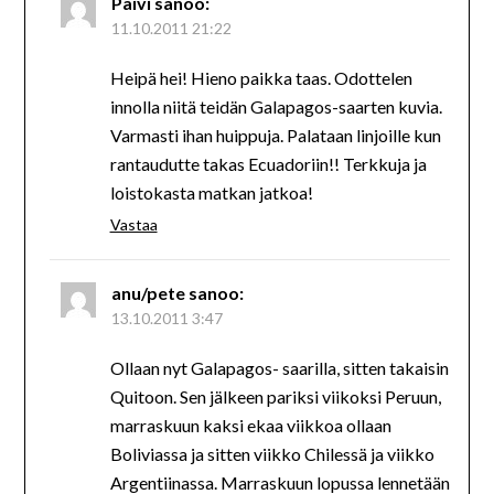
Päivi
sanoo:
11.10.2011 21:22
Heipä hei! Hieno paikka taas. Odottelen
innolla niitä teidän Galapagos-saarten kuvia.
Varmasti ihan huippuja. Palataan linjoille kun
rantaudutte takas Ecuadoriin!! Terkkuja ja
loistokasta matkan jatkoa!
Vastaa
anu/pete
sanoo:
13.10.2011 3:47
Ollaan nyt Galapagos- saarilla, sitten takaisin
Quitoon. Sen jälkeen pariksi viikoksi Peruun,
marraskuun kaksi ekaa viikkoa ollaan
Boliviassa ja sitten viikko Chilessä ja viikko
Argentiinassa. Marraskuun lopussa lennetään