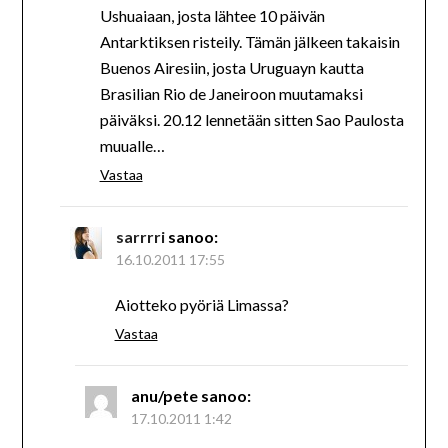
Ushuaiaan, josta lähtee 10 päivän
Antarktiksen risteily. Tämän jälkeen takaisin
Buenos Airesiin, josta Uruguayn kautta
Brasilian Rio de Janeiroon muutamaksi
päiväksi. 20.12 lennetään sitten Sao Paulosta
muualle…
Vastaa
sarrrri
sanoo:
16.10.2011 17:55
Aiotteko pyöriä Limassa?
Vastaa
anu/pete
sanoo:
17.10.2011 1:42