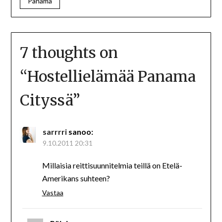
Panama
7 thoughts on
“
Hostellielämää Panama
Cityssä
”
sarrrri
sanoo:
9.10.2011 20:31
Millaisia reittisuunnitelmia teillä on Etelä-
Amerikans suhteen?
Vastaa