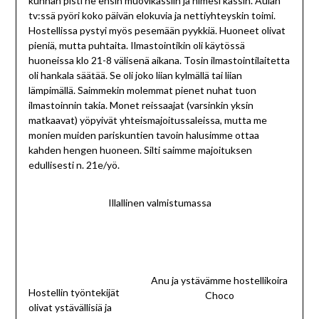
kunhan pisti ne ensin muovikassiin ja nimesi kassin. Aulan
tv:ssä pyöri koko päivän elokuvia ja nettiyhteyskin toimi.
Hostellissa pystyi myös pesemään pyykkiä. Huoneet olivat
pieniä, mutta puhtaita. Ilmastointikin oli käytössä
huoneissa klo 21-8 välisenä aikana. Tosin ilmastointilaitetta
oli hankala säätää. Se oli joko liian kylmällä tai liian
lämpimällä. Saimmekin molemmat pienet nuhat tuon
ilmastoinnin takia. Monet reissaajat (varsinkin yksin
matkaavat) yöpyivät yhteismajoitussaleissa, mutta me
monien muiden pariskuntien tavoin halusimme ottaa
kahden hengen huoneen. Silti saimme majoituksen
edullisesti n. 21e/yö.
Illallinen valmistumassa
Anu ja ystävämme hostellikoira
Hostellin työntekijät
Choco
olivat ystävällisiä ja