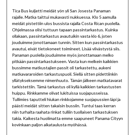
Tica Bus kuljetti meidät yön yli San Josesta Panaman
rajalle. Matka taittui mukavasti nukkuessa. Klo 5 aamulla
meidät pistettiin ulos bussista rajalla Costa Rican puolella.
Ohjelmassa olisi tuttuun tapaan passintarkastus. Kuinka
ollakaan, passintarkastus avautuikin vasta klo 6, joten
jouduimme jonottamaan tunnin. Sitten kun passintarkastus
avautui, eivät tietokoneet toimineet. Lisää viivästystä siis.
Panaman puolella jouduimme myös jonottamaan melko
pitkään passintarkastukseen. Vasta kun melkein kaikkien
bussimme matkustajien passit oli tarkastettu, aukeni
matkavararoiden tarkastuspuoli. Siellä sitten pidettiinkin
yllätykseksemme nimenhuuto. Tämän jälkeen matkatavarat
tarkistettiin. Tämä tarkastus oli kyllä kaikkien tarkastusten
huippu. Rinkkamme olivat lukituissa suojapusseissa.
Tullimies taputteli hiukan rinkkojamme suojapussien läpi ja
päästi meidät sitten takaisin bussiin. Tuntui taas kerran
niin turhalta raahata rinkat tulliin tuollaisen tarkastuksen
takia. Kaikesta huolimatta emme saapuneet Panama Cityyn
kovinkaan paljon aikataulusta myöhässä.