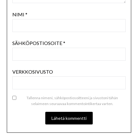
NIMI
*
SÄHKÖPOSTIOSOITE
*
VERKKOSIVUSTO
Tallenna nimeni, sähköpostiosoitteeni ja sivustoni tähän
selaimeen seuraavaa kommentointikertaa varten.