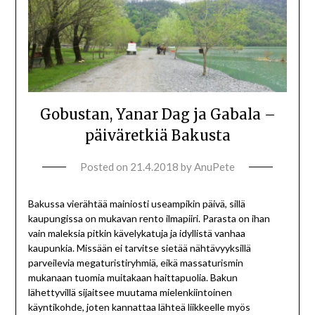
Gobustan, Yanar Dag ja Gabala –
päiväretkiä Bakusta
Posted on
21.4.2018
by
AnuPete
Bakussa vierähtää mainiosti useampikin päivä, sillä
kaupungissa on mukavan rento ilmapiiri. Parasta on ihan
vain maleksia pitkin kävelykatuja ja idyllistä vanhaa
kaupunkia. Missään ei tarvitse sietää nähtävyyksillä
parveilevia megaturistiryhmiä, eikä massaturismin
mukanaan tuomia muitakaan haittapuolia. Bakun
lähettyvillä sijaitsee muutama mielenkiintoinen
käyntikohde, joten kannattaa lähteä liikkeelle myös