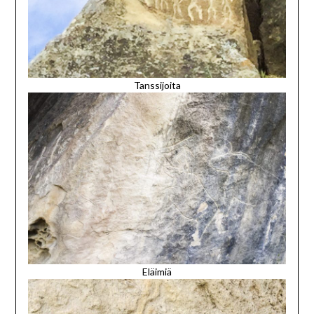
Tanssijoita
Eläimiä