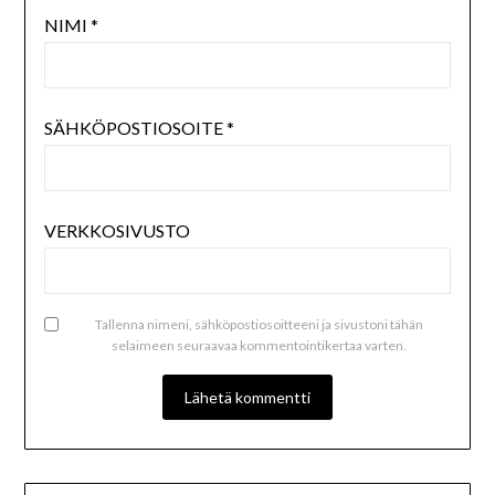
NIMI
*
SÄHKÖPOSTIOSOITE
*
VERKKOSIVUSTO
Tallenna nimeni, sähköpostiosoitteeni ja sivustoni tähän
selaimeen seuraavaa kommentointikertaa varten.