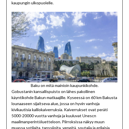
kaupungin ulkopuolelle.
Baku on mitä mainioin kaupunkikohde.
Gobustanin kansallispuisto on lähes pakollinen
käyntikohde Bakun matkaajille. Kyseessä on 60 km Bakusta
lounaaseen sijaitseva alue, jossa on hyvin vanhoja
kivikautisia kalliokaiverruksia. Kaiverrukset ovat peräti
5000-20000 vuotta vanhoja ja kuuluvat Unescn
maailmanperintöluetteloon. Piirroksissa näkyy muun
muassa sotilaita, tanssijoita, veneitä, soutajia ja erilaisia