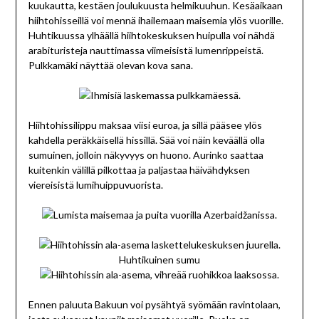
kuukautta, kestäen joulukuusta helmikuuhun. Kesäaikaan
hiihtohisseillä voi mennä ihailemaan maisemia ylös vuorille.
Huhtikuussa ylhäällä hiihtokeskuksen huipulla voi nähdä
arabituristeja nauttimassa viimeisistä lumenrippeistä.
Pulkkamäki näyttää olevan kova sana.
Hiihtohissilippu maksaa viisi euroa, ja sillä pääsee ylös
kahdella peräkkäisellä hissillä. Sää voi näin keväällä olla
sumuinen, jolloin näkyvyys on huono. Aurinko saattaa
kuitenkin välillä pilkottaa ja paljastaa häivähdyksen
viereisistä lumihuippuvuorista.
Huhtikuinen sumu
Ennen paluuta Bakuun voi pysähtyä syömään ravintolaan,