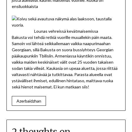
josta aukeavat kauniit maisemat vuorille. Ruoka on
ensiluokkaista
Lounas vehreissä kevätmaisemissa
Bakusta voi tehdä retkiä vuorille muuallekin päin maata.
Samoin voi lähteä seikkailemaan vaikka naapurimaahan
Georgiaan, sillä Bakusta on suora bussiyhteys Georgian
pääkaupunkiin Tbilisiin. Armeniassa käyntikin onnistuu,
vaikka maiden keskinäiset välit ovat 25 vuoden takaisen
sodan takia viileät. Kaukasia on upeaa aluetta, jossa riittää
valtavasti nähtävää ja tutkittavaa. Parasta alueella ovat
ystävälliset ihmiset, edullinen hintataso, maittava ruoka
sekä hienot maisemat. Ei kun matkaan siis!
Azerbaidzhan
2 thoughts on