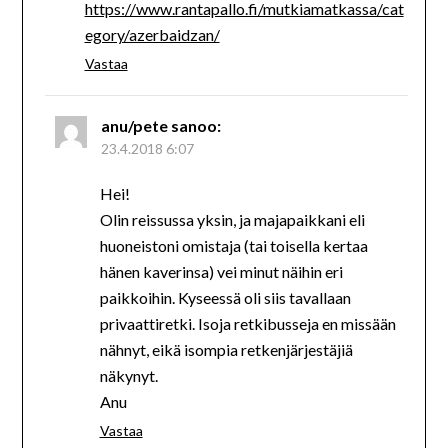
https://www.rantapallo.fi/mutkiamatkassa/cat
egory/azerbaidzan/
Vastaa
anu/pete
sanoo:
23.4.2018 6:07
Hei!
Olin reissussa yksin, ja majapaikkani eli
huoneistoni omistaja (tai toisella kertaa
hänen kaverinsa) vei minut näihin eri
paikkoihin. Kyseessä oli siis tavallaan
privaattiretki. Isoja retkibusseja en missään
nähnyt, eikä isompia retkenjärjestäjiä
näkynyt.
Anu
Vastaa