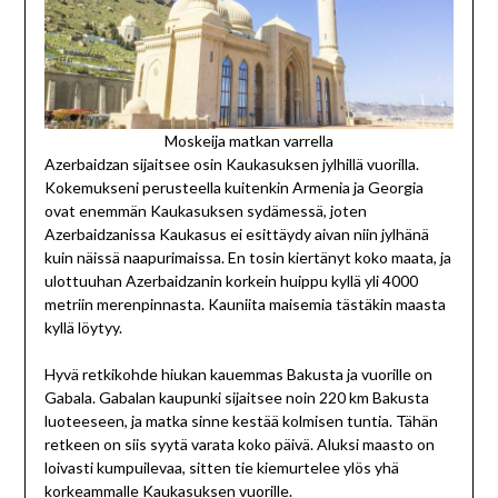
Moskeija matkan varrella
Azerbaidzan sijaitsee osin Kaukasuksen jylhillä vuorilla.
Kokemukseni perusteella kuitenkin Armenia ja Georgia
ovat enemmän Kaukasuksen sydämessä, joten
Azerbaidzanissa Kaukasus ei esittäydy aivan niin jylhänä
kuin näissä naapurimaissa. En tosin kiertänyt koko maata, ja
ulottuuhan Azerbaidzanin korkein huippu kyllä yli 4000
metriin merenpinnasta. Kauniita maisemia tästäkin maasta
kyllä löytyy.
Hyvä retkikohde hiukan kauemmas Bakusta ja vuorille on
Gabala. Gabalan kaupunki sijaitsee noin 220 km Bakusta
luoteeseen, ja matka sinne kestää kolmisen tuntia. Tähän
retkeen on siis syytä varata koko päivä. Aluksi maasto on
loivasti kumpuilevaa, sitten tie kiemurtelee ylös yhä
korkeammalle Kaukasuksen vuorille.