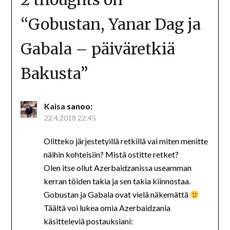
“
Gobustan, Yanar Dag ja
Gabala – päiväretkiä
Bakusta
”
Kaisa
sanoo:
22.4.2018 22:45
Olitteko järjestetyillä retkillä vai miten menitte
näihin kohteisiin? Mistä ostitte retket?
Olen itse ollut Azerbaidzanissa useamman
kerran töiden takia ja sen takia kiinnostaa.
Gobustan ja Gabala ovat vielä näkemättä
Täältä voi lukea omia Azerbaidzania
käsitteleviä postauksiani: