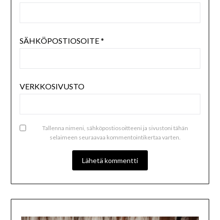
SÄHKÖPOSTIOSOITE
*
VERKKOSIVUSTO
Tallenna nimeni, sähköpostiosoitteeni ja sivustoni tähän
selaimeen seuraavaa kommentointikertaa varten.