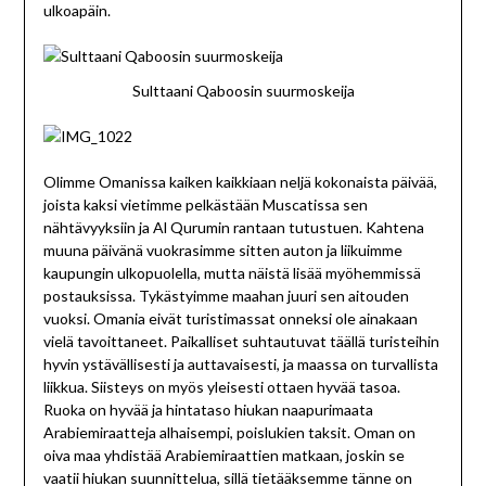
ulkoapäin.
Sulttaani Qaboosin suurmoskeija
Olimme Omanissa kaiken kaikkiaan neljä kokonaista päivää,
joista kaksi vietimme pelkästään Muscatissa sen
nähtävyyksiin ja Al Qurumin rantaan tutustuen. Kahtena
muuna päivänä vuokrasimme sitten auton ja liikuimme
kaupungin ulkopuolella, mutta näistä lisää myöhemmissä
postauksissa. Tykästyimme maahan juuri sen aitouden
vuoksi. Omania eivät turistimassat onneksi ole ainakaan
vielä tavoittaneet. Paikalliset suhtautuvat täällä turisteihin
hyvin ystävällisesti ja auttavaisesti, ja maassa on turvallista
liikkua. Siisteys on myös yleisesti ottaen hyvää tasoa.
Ruoka on hyvää ja hintataso hiukan naapurimaata
Arabiemiraatteja alhaisempi, poislukien taksit. Oman on
oiva maa yhdistää Arabiemiraattien matkaan, joskin se
vaatii hiukan suunnittelua, sillä tietääksemme tänne on