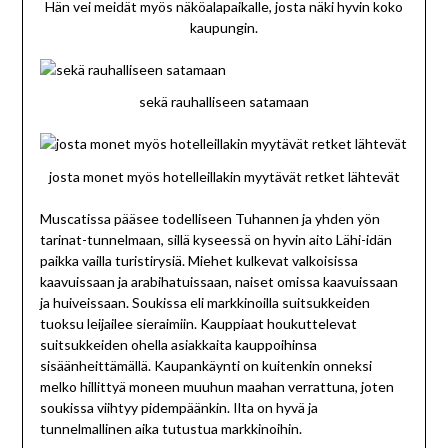
Hän vei meidät myös näköalapaikalle, josta näki hyvin koko
kaupungin.
sekä rauhalliseen satamaan
josta monet myös hotelleillakin myytävät retket lähtevät
Muscatissa pääsee todelliseen Tuhannen ja yhden yön
tarinat-tunnelmaan, sillä kyseessä on hyvin aito Lähi-idän
paikka vailla turistirysiä. Miehet kulkevat valkoisissa
kaavuissaan ja arabihatuissaan, naiset omissa kaavuissaan
ja huiveissaan. Soukissa eli markkinoilla suitsukkeiden
tuoksu leijailee sieraimiin. Kauppiaat houkuttelevat
suitsukkeiden ohella asiakkaita kauppoihinsa
sisäänheittämällä. Kaupankäynti on kuitenkin onneksi
melko hillittyä moneen muuhun maahan verrattuna, joten
soukissa viihtyy pidempäänkin. Ilta on hyvä ja
tunnelmallinen aika tutustua markkinoihin.