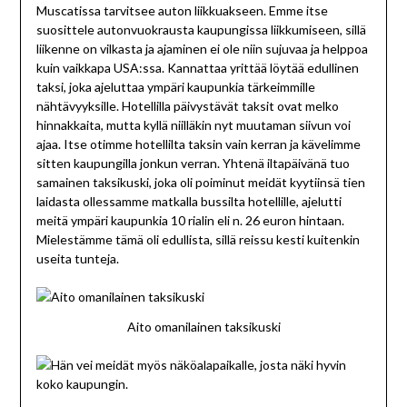
Muscatissa tarvitsee auton liikkuakseen. Emme itse
suosittele autonvuokrausta kaupungissa liikkumiseen, sillä
liikenne on vilkasta ja ajaminen ei ole niin sujuvaa ja helppoa
kuin vaikkapa USA:ssa. Kannattaa yrittää löytää edullinen
taksi, joka ajeluttaa ympäri kaupunkia tärkeimmille
nähtävyyksille. Hotellilla päivystävät taksit ovat melko
hinnakkaita, mutta kyllä niilläkin nyt muutaman siivun voi
ajaa. Itse otimme hotellilta taksin vain kerran ja kävelimme
sitten kaupungilla jonkun verran. Yhtenä iltapäivänä tuo
samainen taksikuski, joka oli poiminut meidät kyytiinsä tien
laidasta ollessamme matkalla bussilta hotellille, ajelutti
meitä ympäri kaupunkia 10 rialin eli n. 26 euron hintaan.
Mielestämme tämä oli edullista, sillä reissu kesti kuitenkin
useita tunteja.
Aito omanilainen taksikuski