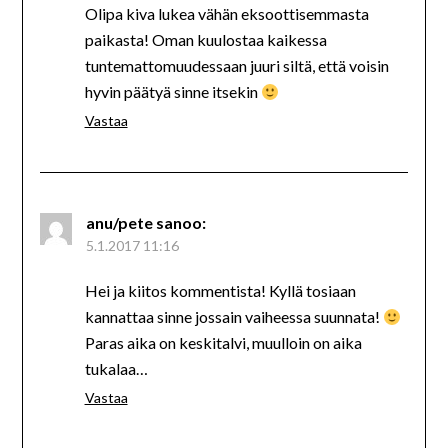
Olipa kiva lukea vähän eksoottisemmasta
paikasta! Oman kuulostaa kaikessa
tuntemattomuudessaan juuri siltä, että voisin
hyvin päätyä sinne itsekin
Vastaa
anu/pete
sanoo:
5.1.2017 11:16
Hei ja kiitos kommentista! Kyllä tosiaan
kannattaa sinne jossain vaiheessa suunnata!
Paras aika on keskitalvi, muulloin on aika
tukalaa…
Vastaa