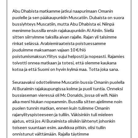
Abu Dhabista matkamme jatkui naapurimaan Omanin
puolelle ja sen pääkaupunkiin Muscatiin. Dubaista on suora
bussiyhteys Muscatiin, mutta Abu Dhabista ei. Niinpä
menimme bussilla ensin rajakaupunkiin Al Ainiin. Siellä
sitten siirryimme taksilla aivan rajalle. Rajan yli talsimme
rinkat selässä. Arabiemiraateista poistuessamme
jouduimme maksamaan vajaan 10 €/hlö
poistumismaksun.Ylitys sujui helposti ja nopeasti. Rajamies
toivotti onnea matkaan ja totesi, että olemme kaukana
kotoa ja että Suomi on hyvin kylmä maa. Totta joka sana.
Seuraavaksi odottelimme Muscatin bussia Omanin puolella
Al Buraimin rajakaupungissa kolme ja puoli tuntia. Onneksi
bussiaseman vieressä oli Mc Donalds, jossa oli wifi. Näin
aika meni hiukan nopeammin. Bussilla sitten ajelimme noin
puolen tunnin matkan, ennen kuin tulimme Omanin
rajanylityspisteeseen ja tulliin. Väkisinkin tuli mieleen
ajatus, että jos Al Buraimista olisikin lähtenyt johonkin
toiseen suuntaan esim. aavikkoa pitkin, olisi tullin
onnistunut välttämään. Rajalla täytimme