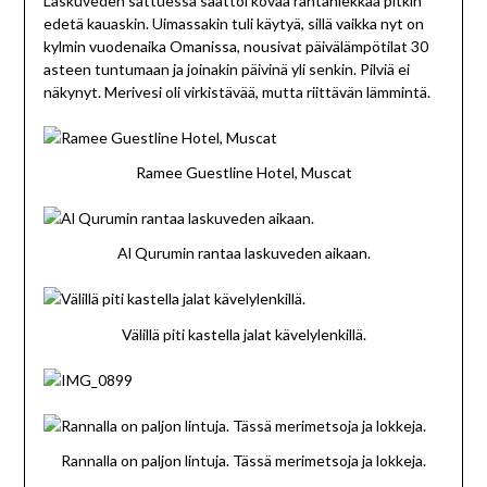
Laskuveden sattuessa saattoi kovaa rantahiekkaa pitkin
edetä kauaskin. Uimassakin tuli käytyä, sillä vaikka nyt on
kylmin vuodenaika Omanissa, nousivat päivälämpötilat 30
asteen tuntumaan ja joinakin päivinä yli senkin. Pilviä ei
näkynyt. Merivesi oli virkistävää, mutta riittävän lämmintä.
Ramee Guestline Hotel, Muscat
Al Qurumin rantaa laskuveden aikaan.
Välillä piti kastella jalat kävelylenkillä.
Rannalla on paljon lintuja. Tässä merimetsoja ja lokkeja.