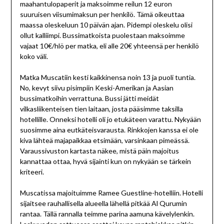
maahantulopaperit ja maksoimme reilun 12 euron
suuruisen viisumimaksun per henkilö. Tämä oikeuttaa
maassa oleskeluun 10 päivän ajan. Pidempi oleskelu olisi
ollut kalliimpi. Bussimatkoista puolestaan maksoimme
vajaat 10€/hlö per matka, eli alle 20€ yhteensä per henkilö
koko väli.
Matka Muscatiin kesti kaikkinensa noin 13 ja puoli tuntia.
No, kevyt siivu pisimpiin Keski-Amerikan ja Aasian
bussimatkoihin verrattuna. Bussi jätti meidät
vilkasliikenteisen tien laitaan, josta pääsimme taksilla
hotellille. Onneksi hotelli oli jo etukäteen varattu. Nykyään
suosimme aina eutkäteisvarausta. Rinkkojen kanssa ei ole
kiva lähteä majapaikkaa etsimään, varsinkaan pimeässä.
Varaussivuston kartasta näkee, mistä päin majoitus
kannattaa ottaa, hyvä sijainti kun on nykyään se tärkein
kriteeri.
Muscatissa majoituimme Ramee Guestline-hotelliin. Hotelli
sijaitsee rauhallisella alueella lähellä pitkää Al Qurumin
rantaa. Tällä rannalla teimme parina aamuna kävelylenkin.