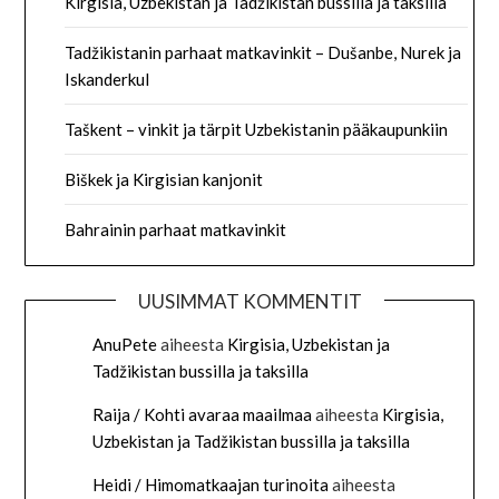
Kirgisia, Uzbekistan ja Tadžikistan bussilla ja taksilla
Tadžikistanin parhaat matkavinkit – Dušanbe, Nurek ja
Iskanderkul
Taškent – vinkit ja tärpit Uzbekistanin pääkaupunkiin
Biškek ja Kirgisian kanjonit
Bahrainin parhaat matkavinkit
UUSIMMAT KOMMENTIT
AnuPete
aiheesta
Kirgisia, Uzbekistan ja
Tadžikistan bussilla ja taksilla
Raija / Kohti avaraa maailmaa
aiheesta
Kirgisia,
Uzbekistan ja Tadžikistan bussilla ja taksilla
Heidi / Himomatkaajan turinoita
aiheesta